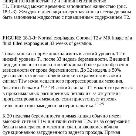
гиперинтенсивностью Т2 и гипоинтенсивностью
Т1. Пищевод может временно заполняться жидкостью (рис.
18.1-3). Желудок и двенадцатиперстная кишка всегда должны
быть заполнены жидкостью с повышенным содержанием Т2.
FIGURE 18.1-3:
Normal esophagus. Coronal T2w MR image of a
fluid-filled esophagus at 33 weeks of gestation.
Тощая кишка в норме должна иметь высокий уровень Т2 и
низкий уровень Т1 после 33 недель беременности. Внешний
вид дистального отдела тонкой кишки более разнообразен в
зависимости от срока беременности. До 32 недель в 50%
дистальных отделов тонкой кишки сохраняется высокий
сигнал T1w из-за медленного прогрессирования мекония,
19,25
богатого белками.
Высокий сигнал T1 может сохраняться
в проксимальных расширенных петлях из–за отсутствия
прогрессирования мекония, если присутствует атрезия
23-25
кишечника или замедленная перистальтика.
К 20 неделям беременности прямая кишка обычно имеет
высокий сигнал T1w и низкий сигнал T2w из-за содержания
белка и минералов в меконии, скапливающемся вблизи
функционально затрудненного заднего прохода. Прямая