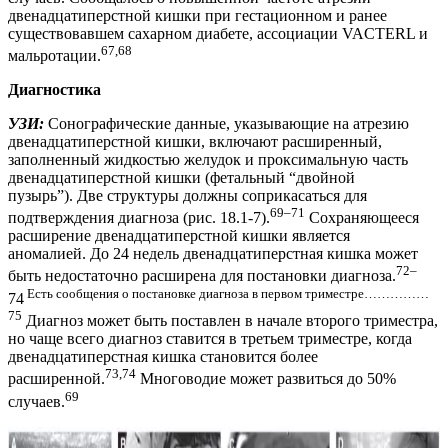
двенадцатиперстной кишки при гестационном и ранее
существовавшем сахарном диабете, ассоциации VACTERL и
67,68
мальротации.
Диагностика
УЗИ:
Сонографические данные, указывающие на атрезию
двенадцатиперстной кишки, включают расширенный,
заполненный жидкостью желудок и проксимальную часть
двенадцатиперстной кишки (фетальный “двойной
пузырь”). Две структуры должны соприкасаться для
69–71
подтверждения диагноза (рис. 18.1-7).
Сохраняющееся
расширение двенадцатиперстной кишки является
аномалией. До 24 недель двенадцатиперстная кишка может
72–
быть недостаточно расширена для постановки диагноза.
Есть сообщения о постановке диагноза в первом триместре……………
74
75
Диагноз может быть поставлен в начале второго триместра,
но чаще всего диагноз ставится в третьем триместре, когда
двенадцатиперстная кишка становится более
73,74
расширенной.
Многоводие может развиться до 50%
69
случаев.