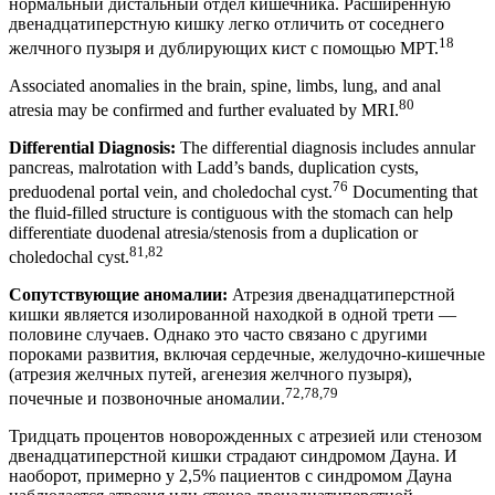
нормальный дистальный отдел кишечника. Расширенную
двенадцатиперстную кишку легко отличить от соседнего
18
желчного пузыря и дублирующих кист с помощью МРТ.
Associated anomalies in the brain, spine, limbs, lung, and anal
80
atresia may be confirmed and further evaluated by MRI.
Differential Diagnosis:
The differential diagnosis includes annular
pancreas, malrotation with Ladd’s bands, duplication cysts,
76
preduodenal portal vein, and choledochal cyst.
Documenting that
the fluid-filled structure is contiguous with the stomach can help
differentiate duodenal atresia/stenosis from a duplication or
81,82
choledochal cyst.
Сопутствующие аномалии:
Атрезия двенадцатиперстной
кишки является изолированной находкой в одной трети —
половине случаев. Однако это часто связано с другими
пороками развития, включая сердечные, желудочно-кишечные
(атрезия желчных путей, агенезия желчного пузыря),
72,78,79
почечные и позвоночные аномалии.
Тридцать процентов новорожденных с атрезией или стенозом
двенадцатиперстной кишки страдают синдромом Дауна. И
наоборот, примерно у 2,5% пациентов с синдромом Дауна