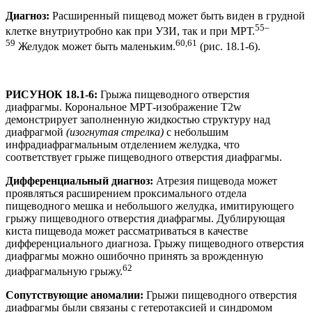
Диагноз:
Расширенный пищевод может быть виден в грудной
55–
клетке внутриутробно как при УЗИ, так и при МРТ.
59
60,61
Желудок может быть маленьким.
(рис. 18.1-6).
РИСУНОК 18.1-6:
Грыжа пищеводного отверстия
диафрагмы. Корональное МРТ-изображение T2w
демонстрирует заполненную жидкостью структуру над
диафрагмой
(изогнутая стрелка)
с небольшим
инфрадиафрагмальным отделением желудка, что
соответствует грыже пищеводного отверстия диафрагмы.
Дифференциальный диагноз:
Атрезия пищевода может
проявляться расширением проксимального отдела
пищеводного мешка и небольшого желудка, имитирующего
грыжу пищеводного отверстия диафрагмы. Дублирующая
киста пищевода может рассматриваться в качестве
дифференциального диагноза. Грыжу пищеводного отверстия
диафрагмы можно ошибочно принять за врожденную
62
диафрагмальную грыжу.
Сопутствующие аномалии:
Грыжи пищеводного отверстия
диафрагмы были связаны с гетеротаксией и синдромом