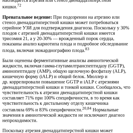
наблюдается атрезия или стеноз двенадцатиперстной
72
кишки.
Пренатальное ведение:
При подозрении на атрезию или
стеноз двенадцатиперстной кишки может потребоваться
серийное УЗИ для подтверждения диагноза. Поскольку у 30%
плодов с атрезией двенадцатиперстной кишки имеется
трисомия 21, а у 20-30% — врожденный порок сердца,
показаны анализ кариотипа плода и подробное обследование
83
плода, включая эхокардиографию плода.
Были оценены ферментативные анализы амниотической
жидкости, включая гамма-глутамилтранспептидазу (GGTP),
аминопептидазу (AMP), общую щелочную фосфатазу (ALP),
кишечную форму (iALP) и общий белок. Мюллер и
др. коррелировали повышение GGTP и iALP с атрезиями
двенадцатиперстной кишки и тонкой кишки. Сообщалось, что
чувствительность к атрезии двенадцатиперстной кишки
составляет 71% при 100% специфичности, в то время как
чувствительность к дистальному отделу кишечника
20,84
составляла 69% и 83% специфичности.
Нормальные
значения в амниотической жидкости не исключают диагноз
непроходимости.
Поскольку атрезия двенадцатиперстной кишки может