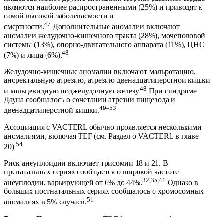
являются наиболее распространенными (25%) и приводят к
самой высокой заболеваемости и
47
смертности.
Дополнительные аномалии включают
аномалии желудочно-кишечного тракта (28%), мочеполовой
системы (13%), опорно-двигательного аппарата (11%), ЦНС
48
(7%) и лица (6%).
Желудочно-кишечные аномалии включают мальротацию,
аноректальную атрезию, атрезию двенадцатиперстной кишки
48
и кольцевидную поджелудочную железу.
При синдроме
Дауна сообщалось о сочетании атрезии пищевода и
49–53
двенадцатиперстной кишки.
Ассоциация с VACTERL обычно проявляется несколькими
аномалиями, включая TEF (см. Раздел о VACTERL в главе
54
20).
Риск анеуплоидии включает трисомии 18 и 21. В
пренатальных сериях сообщается о широкой частоте
32,35,41
анеуплодии, варьирующей от 6% до 44%.
Однако в
больших постнатальных сериях сообщалось о хромосомных
51
аномалиях в 5% случаев.