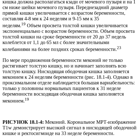
кишка должна располагаться кзади от мочевого пузыря и на 1
см ниже шейки мочевого пузыря. Переднезадний диаметр
прямой кишки увеличивается с возрастом беременности,
составляя 4-8 мм к 24 неделям и 9-15 мм к 35
19
неделям.
Объем просвета толстой кишки увеличивается
экспоненциально с возрастом беременности. Объем просвета
толстой кишки на сроке беременности от 20 до 37 недель
колеблется от 1,1 до 65 мл с более значительными
23
колебаниями на более поздних сроках беременности.
По мере продвижения беременности меконий не только
растягивает толстую кишку, но и начинает заполнять всю
толстую кишку. Нисходящая ободочная кишка заполняется
меконием к 24 неделям беременности (рис. 18.1-4). Однако в
проксимальном отделе наблюдается большая вариабельность:
только у половины нормальных пациентов к 31 неделе
беременности восходящая ободочная кишка заполняется
19
меконием.
РИСУНОК 18.1-4:
Меконий. Корональное МРТ-изображение
T1w демонстрирует высокий сигнал в нисходящей ободочной
кишке и ректосигмоиде на 33 неделе беременности.