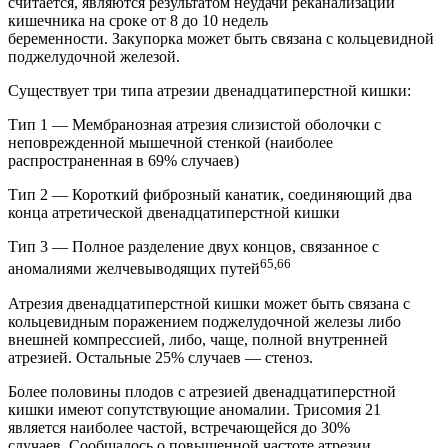
считается, являются результатом неудачи реканализации
кишечника на сроке от 8 до 10 недель
беременности. Закупорка может быть связана с кольцевидной
поджелудочной железой.
Существует три типа атрезии двенадцатиперстной кишки:
Тип 1 — Мембранозная атрезия слизистой оболочки с
неповрежденной мышечной стенкой (наиболее
распространенная в 69% случаев)
Тип 2 — Короткий фиброзный канатик, соединяющий два
конца атретической двенадцатиперстной кишки
Тип 3 — Полное разделение двух концов, связанное с
65,66
аномалиями желчевыводящих путей
Атрезия двенадцатиперстной кишки может быть связана с
кольцевидным поражением поджелудочной железы либо
внешней компрессией, либо, чаще, полной внутренней
атрезией. Остальные 25% случаев — стеноз.
Более половины плодов с атрезией двенадцатиперстной
кишки имеют сопутствующие аномалии. Трисомия 21
является наиболее частой, встречающейся до 30%
случаев. Сообщалось о повышенной частоте атрезии