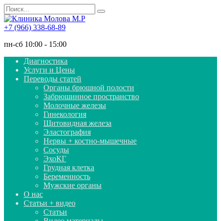
Перейти
Search
к
for:
содержанию
+7 (966) 338-68-89
пн-сб 10:00 - 15:00
Диагностика
Услуги и Цены
Переводы статей
Органы брюшной полости
Забрюшинное пространство
Молочные железы
Гинекология
Щитовидная железа
Эластография
Нервы + костно-мышечные
Сосуды
ЭхоКГ
Грудная клетка
Беременность
Мужские органы
О нас
Статьи + видео
Статьи
Видео материалы