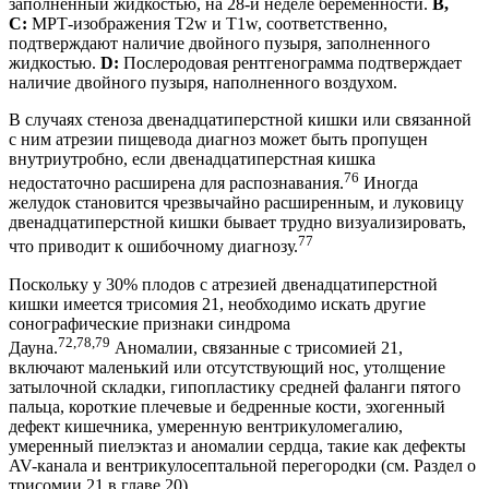
заполненный жидкостью, на 28-й неделе беременности.
B,
C:
МРТ-изображения T2w и T1w, соответственно,
подтверждают наличие двойного пузыря, заполненного
жидкостью.
D:
Послеродовая рентгенограмма подтверждает
наличие двойного пузыря, наполненного воздухом.
В случаях стеноза двенадцатиперстной кишки или связанной
с ним атрезии пищевода диагноз может быть пропущен
внутриутробно, если двенадцатиперстная кишка
76
недостаточно расширена для распознавания.
Иногда
желудок становится чрезвычайно расширенным, и луковицу
двенадцатиперстной кишки бывает трудно визуализировать,
77
что приводит к ошибочному диагнозу.
Поскольку у 30% плодов с атрезией двенадцатиперстной
кишки имеется трисомия 21, необходимо искать другие
сонографические признаки синдрома
72,78,79
Дауна.
Аномалии, связанные с трисомией 21,
включают маленький или отсутствующий нос, утолщение
затылочной складки, гипопластику средней фаланги пятого
пальца, короткие плечевые и бедренные кости, эхогенный
дефект кишечника, умеренную вентрикуломегалию,
умеренный пиелэктаз и аномалии сердца, такие как дефекты
AV-канала и вентрикулосептальной перегородки (см. Раздел о
трисомии 21 в главе 20).