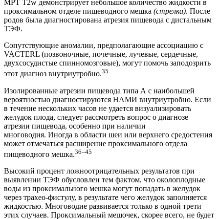
МРТ T2w демонстрирует небольшое количество жидкости в
проксимальном отделе пищеводного мешка
(стрелка)
. После
родов была диагностирована атрезия пищевода с дистальным
ТЭФ.
Сопутствующие аномалии, предполагающие ассоциацию с
VACTERL (позвоночные, почечные, лучевые, сердечные,
двухсосудистые спинномозговые), могут помочь заподозрить
35
этот диагноз внутриутробно.
Изолированные атрезии пищевода типа А с наибольшей
вероятностью диагностируются НАМИ внутриутробно. Если
в течение нескольких часов не удается визуализировать
желудок плода, следует рассмотреть вопрос о диагнозе
атрезии пищевода, особенно при наличии
многоводия. Иногда в области шеи или верхнего средостения
может отмечаться расширение проксимального отдела
36–45
пищеводного мешка.
Высокий процент ложноотрицательных результатов при
выявлении ТЭФ обусловлен тем фактом, что околоплодные
воды из проксимального мешка могут попадать в желудок
через трахео-фистулу, в результате чего желудок заполняется
жидкостью. Многоводие развивается только в одной трети
этих случаев. Проксимальный мешочек, скорее всего, не будет