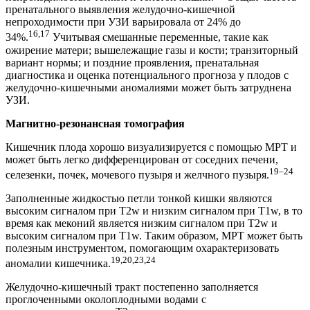
пренатального выявления желудочно-кишечной
непроходимости при УЗИ варьировала от 24% до
16,17
34%.
Учитывая смешанные переменные, такие как
ожирение матери; вышележащие газы и кости; транзиторный
вариант нормы; и поздние проявления, пренатальная
диагностика и оценка потенциального прогноза у плодов с
желудочно-кишечными аномалиями может быть затруднена
УЗИ.
Магнитно-резонансная томография
Кишечник плода хорошо визуализируется с помощью МРТ и
может быть легко дифференцирован от соседних печени,
19–24
селезенки, почек, мочевого пузыря и желчного пузыря.
Заполненные жидкостью петли тонкой кишки являются
высоким сигналом при T2w и низким сигналом при T1w, в то
время как меконий является низким сигналом при T2w и
высоким сигналом при T1w. Таким образом, МРТ может быть
полезным инструментом, помогающим охарактеризовать
19,20,23,24
аномалии кишечника.
Желудочно-кишечный тракт постепенно заполняется
проглоченными околоплодными водами с