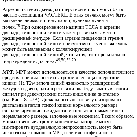
Атрезия и стеноз двенадцатиперстной кишки могут быть
частью ассоциации VACTERL. В этих случаях могут быть
выявлены аномалии полушарий, лучевых лучей и
79
почек.
При одновременном наличии ТЭЛА и атрезии
двенадцатиперстной кишки может развиться заметно
расширенный желудок. Если атрезия пищевода и атрезия
двенадцатиперстной кишки присутствуют вместе, желудок
может быть маленьким с коллапсирующей
двенадцатиперстной кишкой, что затрудняет пренатальное
49,50,53,79
подтверждение диагноза.
МРТ:
МРТ может использоваться в качестве дополнительного
средства при диагностике атрезии двенадцатиперстной
кишки. На T2w заполненный жидкостью расширенный
желудок и двенадцатиперстная кишка будут иметь высокий
сигнал при декомпрессии петель кишечника дистально
(см. Рис. 18.1-7B). Должны быть легко визуализированы
дистальные петли тонкой кишки нормального размера,
сигнализирующие о жидкости, и толстая и прямая кишка
нормального размера, заполненные меконием. Таким образом,
множественные атрезии кишечника, которые могут
имитировать дуоденальную непроходимость, могут быть
исключены с помощью МРТ, если идентифицирован