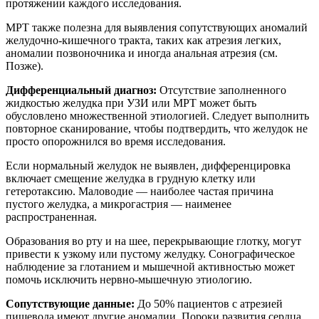
протяжении каждого исследования.
МРТ также полезна для выявления сопутствующих аномалий
желудочно-кишечного тракта, таких как атрезия легких,
аномалии позвоночника и иногда анальная атрезия (см.
Позже).
Дифференциальный диагноз:
Отсутствие заполненного
жидкостью желудка при УЗИ или МРТ может быть
обусловлено множественной этиологией. Следует выполнить
повторное сканирование, чтобы подтвердить, что желудок не
просто опорожнился во время исследования.
Если нормальный желудок не выявлен, дифференцировка
включает смещение желудка в грудную клетку или
гетеротаксию. Маловодие — наиболее частая причина
пустого желудка, а микрогастрия — наименее
распространенная.
Образования во рту и на шее, перекрывающие глотку, могут
привести к узкому или пустому желудку. Сонографическое
наблюдение за глотанием и мышечной активностью может
помочь исключить нервно-мышечную этиологию.
Сопутствующие данные:
До 50% пациентов с атрезией
пищевода имеют другие аномалии. Пороки развития сердца