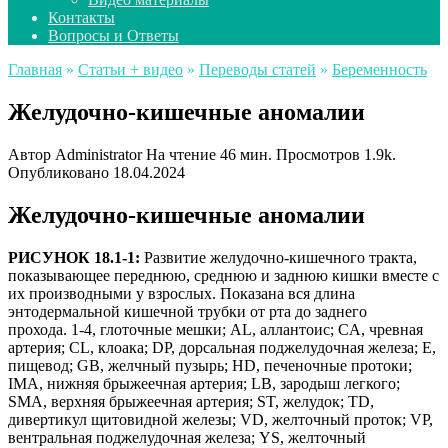
Контакты
Вопросы и Ответы
Главная
»
Статьи + видео
»
Переводы статей
»
Беременность
Желудочно-кишечные аномалии
Автор
Administrator
На чтение
46 мин.
Просмотров
1.9k.
Опубликовано
18.04.2024
Желудочно-кишечные аномалии
РИСУНОК 18.1-1:
Развитие желудочно-кишечного тракта,
показывающее переднюю, среднюю и заднюю кишки вместе с
их производными у взрослых. Показана вся длина
энтодермальной кишечной трубки от рта до заднего
прохода. 1-4, глоточные мешки; AL, аллантоис; CA, чревная
артерия; CL, клоака; DP, дорсальная поджелудочная железа; E,
пищевод; GB, желчный пузырь; HD, печеночные протоки;
IMA, нижняя брыжеечная артерия; LB, зародыш легкого;
SMA, верхняя брыжеечная артерия; ST, желудок; TD,
дивертикул щитовидной железы; VD, желточный проток; VP,
вентральная поджелудочная железа; YS, желточный