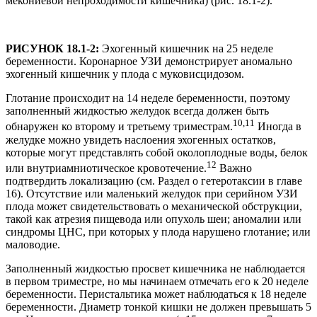
мекониевой непроходимости кишечника) (рис. 18.1-2).
РИСУНОК 18.1-2:
Эхогенный кишечник на 25 неделе
беременности. Коронарное УЗИ демонстрирует аномально
эхогенный кишечник у плода с муковисцидозом.
Глотание происходит на 14 неделе беременности, поэтому
заполненный жидкостью желудок всегда должен быть
10,11
обнаружен ко второму и третьему триместрам.
Иногда в
желудке можно увидеть наслоения эхогенных остатков,
которые могут представлять собой околоплодные воды, белок
12
или внутриамниотическое кровотечение.
Важно
подтвердить локализацию (см. Раздел о гетеротаксии в главе
16). Отсутствие или маленький желудок при серийном УЗИ
плода может свидетельствовать о механической обструкции,
такой как атрезия пищевода или опухоль шеи; аномалии или
синдромы ЦНС, при которых у плода нарушено глотание; или
маловодие.
Заполненный жидкостью просвет кишечника не наблюдается
в первом триместре, но мы начинаем отмечать его к 20 неделе
беременности. Перистальтика может наблюдаться к 18 неделе
беременности. Диаметр тонкой кишки не должен превышать 5