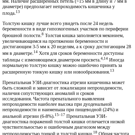
мм. Наличие расширенных петель (>15 мм в длину и 7 мм в
диаметре) предполагает непроходимость кишечника у
13
плода.
Толстую кишку лучше всего увидеть после 24 недель
беременности в виде гипоэхогенных участков по периферии
8
брюшной полости.
Толстая кишка заполняется меконием,
увеличивающимся на протяжении беременности и
достигающим 3-5 мм к 20 неделям, а к сроку достигающим 28
14
мм в диаметре.
Хотя для сроков беременности доступны
4,14
таблицы с изменяющимся диаметром просвета.
Иногда
нормальную толстую кишку можно ошибочно принять за
13
расширенную тонкую кишку или новообразования.
Пренатальная УЗИ-диагностика атрезии кишечника может
быть сложной и зависит от локализации непроходимости,
наличия сопутствующих аномалий и сроков
исследования. Частота пренатального выявления
непроходимости наиболее высока при дуоденальной
непроходимости и наименьша при пищеводной (24%) и
15–17
анальной атрезии (6-8%).
Пренатальная УЗИ-
диагностика поражений толстой кишки отличается низкой
чувствительностью и ошибочным диагнозом между
18
непроходимостью тонкой и толстой кишки.
Общая частота