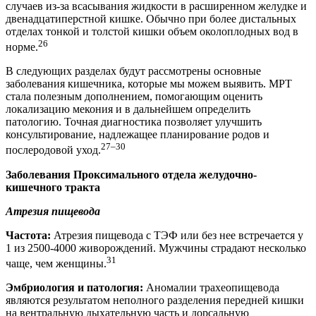
случаев из-за всасывания жидкости в расширенном желудке и
двенадцатиперстной кишке. Обычно при более дистальных
отделах тонкой и толстой кишки объем околоплодных вод в
26
норме.
В следующих разделах будут рассмотрены основные
заболевания кишечника, которые мы можем выявить. МРТ
стала полезным дополнением, помогающим оценить
локализацию мекония и в дальнейшем определить
патологию. Точная диагностика позволяет улучшить
консультирование, надлежащее планирование родов и
27–30
послеродовой уход.
Заболевания Проксимального отдела желудочно-
кишечного тракта
Атрезия пищевода
Частота:
Атрезия пищевода с ТЭФ или без нее встречается у
1 из 2500-4000 живорождений. Мужчины страдают несколько
31
чаще, чем женщины.
Эмбриология и патология:
Аномалии трахеопищевода
являются результатом неполного разделения передней кишки
на вентральную дыхательную часть и дорсальную