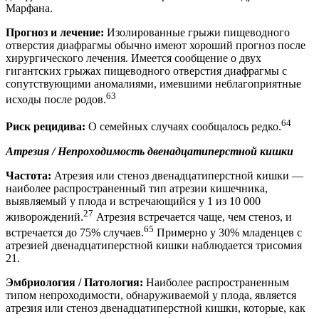
Марфана.
Прогноз и лечение:
Изолированные грыжи пищеводного
отверстия диафрагмы обычно имеют хороший прогноз после
хирургического лечения. Имеется сообщение о двух
гигантских грыжах пищеводного отверстия диафрагмы с
сопутствующими аномалиями, имевшими неблагоприятные
63
исходы после родов.
64
Риск рецидива:
О семейных случаях сообщалось редко.
Атрезия / Непроходимость двенадцатиперстной кишки
Частота:
Атрезия или стеноз двенадцатиперстной кишки —
наиболее распространенный тип атрезии кишечника,
выявляемый у плода и встречающийся у 1 из 10 000
27
живорождений.
Атрезия встречается чаще, чем стеноз, и
65
встречается до 75% случаев.
Примерно у 30% младенцев с
атрезией двенадцатиперстной кишки наблюдается трисомия
21.
Эмбриология / Патология:
Наиболее распространенным
типом непроходимости, обнаруживаемой у плода, является
атрезия или стеноз двенадцатиперстной кишки, которые, как