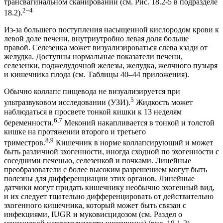
трансвагинальном сканировании (см. Рис. 18.2-5 в подразделе
2–4
18.2).
Из-за большего поступления насыщенной кислородом крови к
левой доле печени, внутриутробно левая доля больше
правой. Селезенка может визуализироваться слева кзади от
желудка. Доступны нормальные показатели печени,
селезенки, поджелудочной железы, желудка, желчного пузыря
и кишечника плода (см. Таблицы 40–44 приложения).
Обычно коллапс пищевода не визуализируется при
5
ультразвуковом исследовании (УЗИ).
Жидкость может
наблюдаться в просвете тонкой кишки к 13 неделям
6,7
беременности.
Меконий накапливается в тонкой и толстой
кишке на протяжении второго и третьего
8,9
триместров.
Кишечник в норме коллапсирующий и может
быть различной эхогенности, иногда сходной по эхогенности с
соседними печенью, селезенкой и почками. Линейные
преобразователи с более высоким разрешением могут быть
полезны для дифференциации этих органов. Линейные
датчики могут придать кишечнику необычно эхогенный вид,
и их следует тщательно дифференцировать от действительно
эхогенного кишечника, который может быть связан с
инфекциями, IUGR и муковисцидозом (см. Раздел о