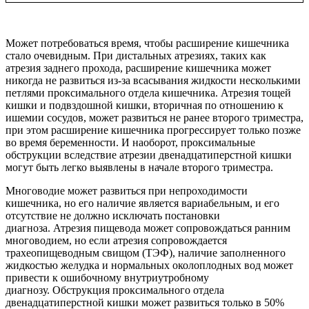
Может потребоваться время, чтобы расширение кишечника
стало очевидным. При дистальных атрезиях, таких как
атрезия заднего прохода, расширение кишечника может
никогда не развиться из-за всасывания жидкости несколькими
петлями проксимального отдела кишечника. Атрезия тощей
кишки и подвздошной кишки, вторичная по отношению к
ишемии сосудов, может развиться не ранее второго триместра,
при этом расширение кишечника прогрессирует только позже
во время беременности. И наоборот, проксимальные
обструкции вследствие атрезии двенадцатиперстной кишки
могут быть легко выявлены в начале второго триместра.
Многоводие может развиться при непроходимости
кишечника, но его наличие является вариабельным, и его
отсутствие не должно исключать постановки
диагноза. Атрезия пищевода может сопровождаться ранним
многоводием, но если атрезия сопровождается
трахеопищеводным свищом (ТЭФ), наличие заполненного
жидкостью желудка и нормальных околоплодных вод может
привести к ошибочному внутриутробному
диагнозу. Обструкция проксимального отдела
двенадцатиперстной кишки может развиться только в 50%