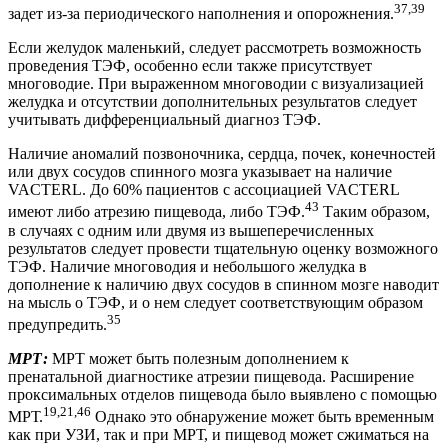
37,39
задет из-за периодического наполнения и опорожнения.
Если желудок маленький, следует рассмотреть возможность
проведения ТЭФ, особенно если также присутствует
многоводие. При выраженном многоводии с визуализацией
желудка и отсутствии дополнительных результатов следует
учитывать дифференциальный диагноз ТЭФ.
Наличие аномалий позвоночника, сердца, почек, конечностей
или двух сосудов спинного мозга указывает на наличие
VACTERL. До 60% пациентов с ассоциацией VACTERL
43
имеют либо атрезию пищевода, либо ТЭФ.
Таким образом,
в случаях с одним или двумя из вышеперечисленных
результатов следует провести тщательную оценку возможного
ТЭФ. Наличие многоводия и небольшого желудка в
дополнение к наличию двух сосудов в спинном мозге наводит
на мысль о ТЭФ, и о нем следует соответствующим образом
35
предупредить.
МРТ:
МРТ может быть полезным дополнением к
пренатальной диагностике атрезии пищевода. Расширение
проксимальных отделов пищевода было выявлено с помощью
19,21,46
МРТ.
Однако это обнаружение может быть временным
как при УЗИ, так и при МРТ, и пищевод может сжиматься на