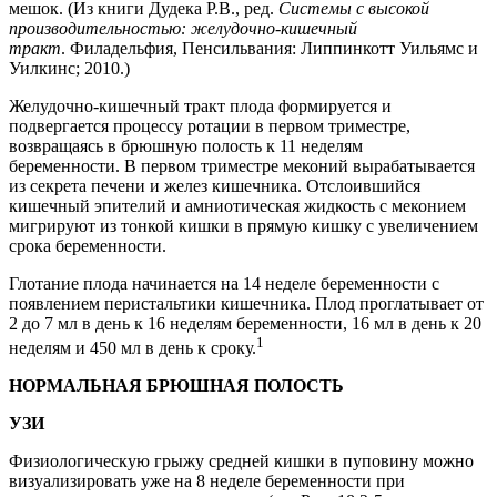
мешок. (Из книги Дудека Р.В., ред.
Системы с высокой
производительностью: желудочно-кишечный
тракт
. Филадельфия, Пенсильвания: Липпинкотт Уильямс и
Уилкинс; 2010.)
Желудочно-кишечный тракт плода формируется и
подвергается процессу ротации в первом триместре,
возвращаясь в брюшную полость к 11 неделям
беременности. В первом триместре меконий вырабатывается
из секрета печени и желез кишечника. Отслоившийся
кишечный эпителий и амниотическая жидкость с меконием
мигрируют из тонкой кишки в прямую кишку с увеличением
срока беременности.
Глотание плода начинается на 14 неделе беременности с
появлением перистальтики кишечника. Плод проглатывает от
2 до 7 мл в день к 16 неделям беременности, 16 мл в день к 20
1
неделям и 450 мл в день к сроку.
НОРМАЛЬНАЯ БРЮШНАЯ ПОЛОСТЬ
УЗИ
Физиологическую грыжу средней кишки в пуповину можно
визуализировать уже на 8 неделе беременности при