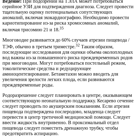
Ведение:
При подозрении на ТЭЛА может потребоваться
серийное УЗИ для подтверждения диагноза. Следует провести
тщательную оценку потенциальных сопутствующих
аномалий, включая эхокардиографию. Необходимо провести
кариотипирование из-за риска хромосомных аномалий,
35
включая трисомию 21 и 18.
Многоводие развивается до 60% случаев атрезии пищевода /
32
ТЭФ, обычно в третьем триместре.
Таким образом,
последующие исследования для оценки объема околоплодных
вод важны из-за повышенного риска преждевременных родов
при многоводии. Могут потребоваться постельный режим,
токолитические средства и редуцирующее
амниоцентезирование. Бетаметазон можно вводить для
увеличения зрелости легких плода, если развиваются
преждевременные роды.
Родоразрешение следует планировать в центре, оказывающем
соответствующую неонатальную поддержку. Кесарево сечение
следует проводить по акушерским показаниям. Если атрезия
пищевода подтверждена послеродово, младенца следует
перевести в центр третичной медицинской помощи. Следует
ввести жидкость внутривенно. В проксимальный отдел
пищевода следует поместить дренажную трубку, чтобы
предотвратить аспирацию.