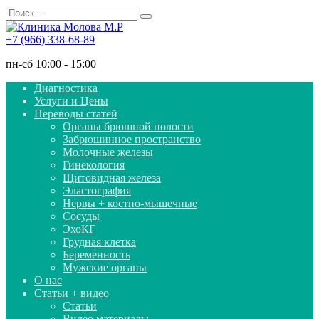
Перейти
Search
к
for:
содержанию
+7 (966) 338-68-89
пн-сб 10:00 - 15:00
Диагностика
Услуги и Цены
Переводы статей
Органы брюшной полости
Забрюшинное пространство
Молочные железы
Гинекология
Щитовидная железа
Эластография
Нервы + костно-мышечные
Сосуды
ЭхоКГ
Грудная клетка
Беременность
Мужские органы
О нас
Статьи + видео
Статьи
Видео материалы