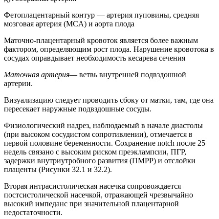
Фетоплацентарный контур — артерия пуповины, средняя
мозговая артерия (MCA) и аорта плода
Маточно-плацентарный кровоток является более важным
фактором, определяющим рост плода. Нарушение кровотока в
сосудах оправдывает необходимость кесарева сечения
Маточная артерия
— ветвь внутренней подвздошной
артерии.
Визуализацию следует проводить сбоку от матки, там, где она
пересекает наружные подвздошные сосуды.
Физиологический надрез, наблюдаемый в начале диастолы
(при высоком сосудистом сопротивлении), отмечается в
первой половине беременности. Сохранение notch после 25
недель связано с высоким риском преэклампсии, ПГР,
задержки внутриутробного развития (ПМРР) и отслойки
плаценты (Рисунки 32.1 и 32.2).
Вторая интрасистолическая насечка сопровождается
постсистолической насечкой, отражающей чрезвычайно
высокий импеданс при значительной плацентарной
недостаточности.