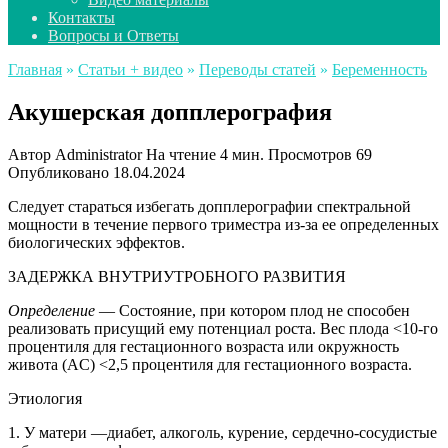
Контакты
Вопросы и Ответы
Главная
»
Статьи + видео
»
Переводы статей
»
Беременность
Акушерская допплерография
Автор
Administrator
На чтение
4 мин.
Просмотров
69
Опубликовано
18.04.2024
Следует стараться избегать допплерографии спектральной
мощности в течение первого триместра из-за ее определенных
биологических эффектов.
ЗАДЕРЖКА ВНУТРИУТРОБНОГО РАЗВИТИЯ
Определение
— Состояние, при котором плод не способен
реализовать присущий ему потенциал роста. Вес плода <10-го
процентиля для гестационного возраста или окружность
живота (AC) <2,5 процентиля для гестационного возраста.
Этиология
1. У матери —диабет, алкоголь, курение, сердечно-сосудистые