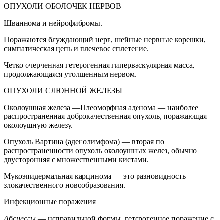
ОПУХОЛИ ОБОЛОЧЕК НЕРВОВ
Шваннома и нейрофибромы.
Поражаются блуждающий нерв, шейные нервные корешки,
симпатическая цепь и плечевое сплетение.
Четко очерченная гетерогенная гиперваскулярная масса,
продолжающаяся утолщенным нервом.
ОПУХОЛИ СЛЮННОЙ ЖЕЛЕЗЫ
Околоушная железа —Плеоморфная аденома — наиболее
распространенная доброкачественная опухоль, поражающая
околоушную железу.
Опухоль Вартина (аденолимфома) — вторая по
распространенности опухоль околоушных желез, обычно
двусторонняя с множественными кистами.
Мукоэпидермальная карцинома — это разновидность
злокачественного новообразования.
Инфекционные поражения
Абсцессы
— неправильной формы, гетерогенное поражение с