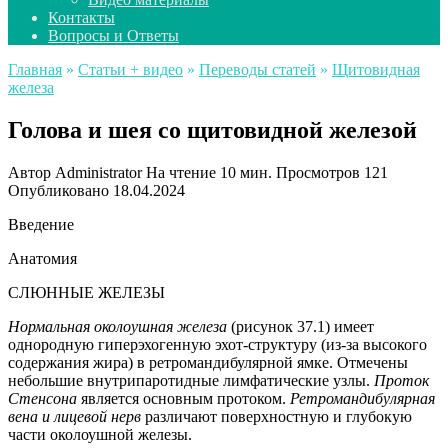
Контакты
Вопросы и Ответы
Главная
»
Статьи + видео
»
Переводы статей
»
Щитовидная
железа
Голова и шея со щитовидной железой
Автор
Administrator
На чтение
10 мин.
Просмотров
121
Опубликовано
18.04.2024
Введение
Анатомия
СЛЮННЫЕ ЖЕЛЕЗЫ
Нормальная околоушная железа
(рисунок 37.1) имеет
однородную гиперэхогенную эхот-структуру (из-за высокого
содержания жира) в ретромандибулярной ямке. Отмечены
небольшие внутрипаротидные лимфатические узлы.
Проток
Стенсона
является основным протоком.
Ретромандибулярная
вена и лицевой нерв
различают поверхностную и глубокую
части околоушной железы.