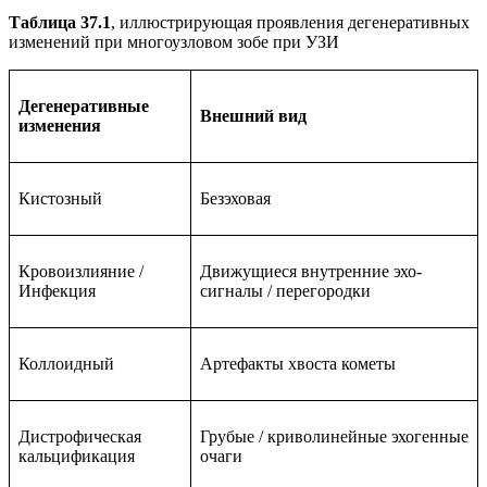
Таблица 37.1
, иллюстрирующая проявления дегенеративных
изменений при многоузловом зобе при УЗИ
Дегенеративные
Внешний вид
изменения
Кистозный
Безэховая
Кровоизлияние /
Движущиеся внутренние эхо-
Инфекция
сигналы / перегородки
Коллоидный
Артефакты хвоста кометы
Дистрофическая
Грубые / криволинейные эхогенные
кальцификация
очаги