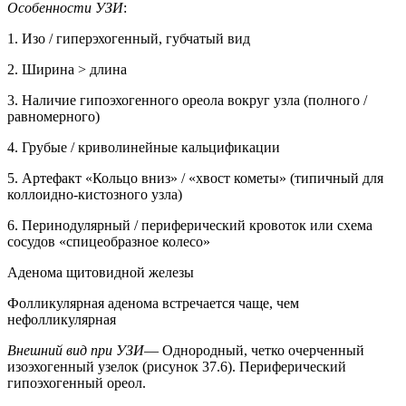
Особенности УЗИ
:
1. Изо / гиперэхогенный, губчатый вид
2. Ширина > длина
3. Наличие гипоэхогенного ореола вокруг узла (полного /
равномерного)
4. Грубые / криволинейные кальцификации
5. Артефакт «Кольцо вниз» / «хвост кометы» (типичный для
коллоидно-кистозного узла)
6. Перинодулярный / периферический кровоток или схема
сосудов «спицеобразное колесо»
Аденома щитовидной железы
Фолликулярная аденома встречается чаще, чем
нефолликулярная
Внешний вид при УЗИ
— Однородный, четко очерченный
изоэхогенный узелок (рисунок 37.6). Периферический
гипоэхогенный ореол.