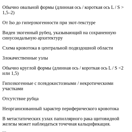
Обычно овальной формы (длинная ось / короткая ось L / S >
1,5–2)
От Iso до гиперэхогенности при эхот-текстуре
Виден эхогенный рубец, указывающий на сохраненную
синусоидальную архитектуру
Схема кровотока в центральной подвздошной области
Злокачественные узлы
Обычно круглой формы (длинная ось / короткая ось L / S <2
или 1,5)
Гипоэхогенные с псевдокистозными / некротическими
участками
Отсутствие рубца
Неорганизованный характер периферического кровотока
В метастатических узлах папиллярного рака щитовидной
железы может наблюдаться точечная кальцификация.