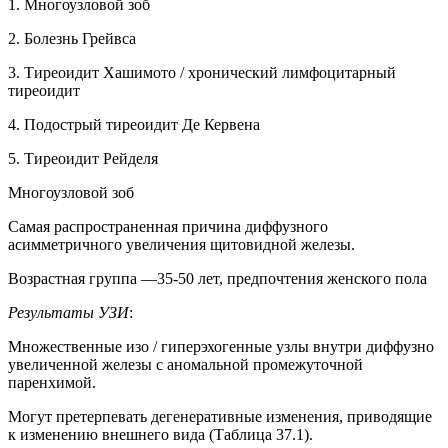
1. Многоузловой зоб
2. Болезнь Грейвса
3. Тиреоидит Хашимото / хронический лимфоцитарный
тиреоидит
4. Подострый тиреоидит Де Кервена
5. Тиреоидит Рейделя
Многоузловой зоб
Самая распространенная причина диффузного
асимметричного увеличения щитовидной железы.
Возрастная группа —35-50 лет, предпочтения женского пола
Результаты УЗИ
:
Множественные изо / гиперэхогенные узлы внутри диффузно
увеличенной железы с аномальной промежуточной
паренхимой.
Могут претерпевать дегенеративные изменения, приводящие
к изменению внешнего вида (Таблица 37.1).