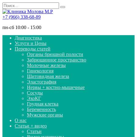
Перейти
Search
к
for:
содержанию
+7 (966) 338-68-89
пн-сб 10:00 - 15:00
Диагностика
Услуги и Цены
Переводы статей
Органы брюшной полости
Забрюшинное пространство
Молочные железы
Гинекология
Щитовидная железа
Эластография
Нервы + костно-мышечные
Сосуды
ЭхоКГ
Грудная клетка
Беременность
Мужские органы
О нас
Статьи + видео
Статьи
Видео материалы