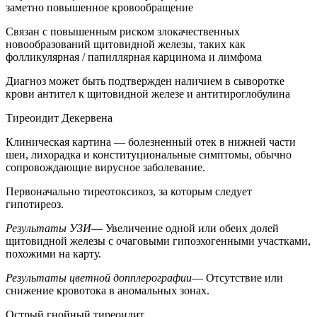
заметно повышенное кровообращение
Связан с повышенным риском злокачественных
новообразований щитовидной железы, таких как
фолликулярная / папиллярная карцинома и лимфома
Диагноз может быть подтвержден наличием в сыворотке
крови антител к щитовидной железе и антитироглобулина
Тиреоидит Декервена
Клиническая картина — болезненный отек в нижней части
шеи, лихорадка и конституциональные симптомы, обычно
сопровождающие вирусное заболевание.
Первоначально тиреотоксикоз, за которым следует
гипотиреоз.
Результаты УЗИ
— Увеличение одной или обеих долей
щитовидной железы с очаговыми гипоэхогенными участками,
похожими на карту.
Результаты цветной допплерографии
— Отсутствие или
снижение кровотока в аномальных зонах.
Острый гнойный тиреоидит