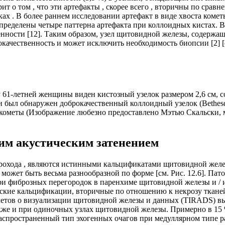
ит о том , что эти артефакты , скорее всего , вторичны по сра
ах . В более раннем исследовании артефакт в виде хвоста коме
определены четыре паттерна артефакта при коллоидных кистах. В
нности [12]. Таким образом, узел щитовидной железы, содержащ
ачественность и может исключить необходимость биопсии [2] [см
у 61-летней женщины виден кистозный узелок размером 2,6 см, 
ии был обнаружен доброкачественный коллоидный узелок (Bethesd
та кометы (Изображение любезно предоставлено Мэтью Скальск
ним акустическим затенением
прохода , являются истинными кальцификатами щитовидной желез
и может быть весьма разнообразной по форме [см. Рис. 12.6]. П
и фиброзных перегородок в паренхиме щитовидной железы и / и
еские кальцификации, вторичные по отношению к некрозу ткане
етов о визуализации щитовидной железы и данных (TIRADS) вы
также и при одиночных узлах щитовидной железы. Примерно в 15
распространенный тип эхогенных очагов при медуллярном типе рак