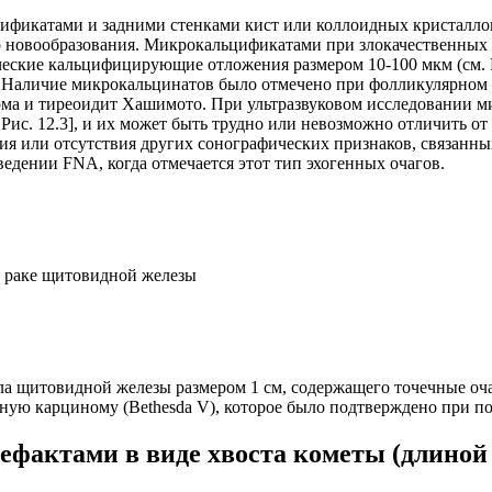
фикатами и задними стенками кист или коллоидных кристаллов 
о новообразования. Микрокальцификатами при злокачественных 
еские кальцифицирующие отложения размером 10-100 мкм (см. Р
 Наличие микрокальцинатов было отмечено при фолликулярном и
нома и тиреоидит Хашимото. При ультразвуковом исследовании 
. Рис. 12.3], и их может быть трудно или невозможно отличить 
чия или отсутствия других сонографических признаков, связанны
едении FNA, когда отмечается этот тип эхогенных очагов.
 раке щитовидной железы
зла щитовидной железы размером 1 см, содержащего точечные оч
рную карциному (Bethesda V), которое было подтверждено при 
ефактами в виде хвоста кометы (длиной