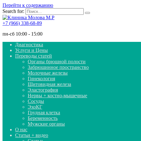
Перейти к содержанию
Search for:
+7 (966) 338-68-89
пн-сб 10:00 - 15:00
Диагностика
Услуги и Цены
Переводы статей
Органы брюшной полости
Забрюшинное пространство
Молочные железы
Гинекология
Щитовидная железа
Эластография
Нервы + костно-мышечные
Сосуды
ЭхоКГ
Грудная клетка
Беременность
Мужские органы
О нас
Статьи + видео
Статьи