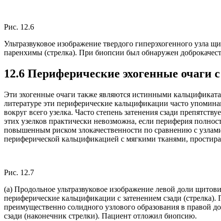
Рис. 12.6
Ультразвуковое изображение твердого гиперэхогенного узла щ
паренхимы (стрелка). При биопсии был обнаружен доброкачеств
12.6 Периферические эхогенные очаги 
Эти эхогенные очаги также являются истинными кальцификатами
литературе эти периферические кальцификации часто упоминаю
вокруг всего узелка. Часто степень затенения сзади препятст
этих узелков практически невозможна, если периферия полнос
повышенным риском злокачественности по сравнению с узлами
периферической кальцификацией с мягкими тканями, простирающ
Рис. 12.7
(a) Продольное ультразвуковое изображение левой доли щито
периферические кальцификации с затенением сзади (стрелка). 
преимущественно солидного узлового образования в правой д
сзади (наконечник стрелки). Пациент отложил биопсию.