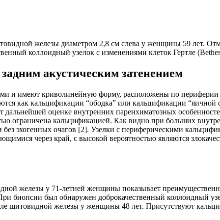
итовидной железы диаметром 2,8 см слева у женщины 59 лет. От
енный коллоидный узелок с изменениями клеток Гертле (Bethesd
с задним акустическим затенением
 и имеют криволинейную форму, расположены по периферии узелк
тся как кальцификации “ободка” или кальцификации “яичной ск
вует дальнейшей оценке внутренних паренхиматозных особенност
тью ограничена кальцификацией. Как видно при больших внутре
 без эхогенных очагов [2]. Узелки с периферическими кальци
имися через край, с высокой вероятностью являются злокачеств
видной железы у 71-летней женщины показывает преимущественн
При биопсии был обнаружен доброкачественный коллоидный узелок
оле щитовидной железы у женщины 48 лет. Присутствуют кальци