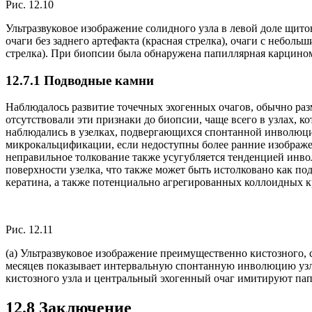
Рис. 12.10
Ультразвуковое изображение солидного узла в левой доле щит
очаги без заднего артефакта (красная стрелка), очаги с неболь
стрелка). При биопсии была обнаружена папиллярная карцином
12.7.1 Подводные камни
Наблюдалось развитие точечных эхогенных очагов, обычно разм
отсутствовали эти признаки до биопсии, чаще всего в узлах, 
наблюдались в узелках, подвергающихся спонтанной инволюции
микрокальцификации, если недоступны более ранние изображен
неправильное толкование также усугубляется тенденцией инв
поверхности узелка, что также может быть истолковано как по
кератина, а также потенциально агрегированных коллоидных к
Рис. 12.11
(a) Ультразвуковое изображение преимущественно кистозного,
месяцев показывает интервальную спонтанную инволюцию узла. 
кистозного узла и центральный эхогенный очаг имитируют п
12.8 Заключение