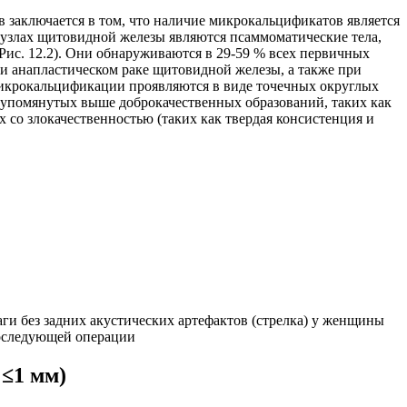
заключается в том, что наличие микрокальцификатов является
узлах щитовидной железы являются псаммоматические тела,
ис. 12.2). Они обнаруживаются в 29-59 % всех первичных
 анапластическом раке щитовидной железы, а также при
микрокальцификации проявляются в виде точечных округлых
от упомянутых выше доброкачественных образований, таких как
х со злокачественностью (таких как твердая консистенция и
аги без задних акустических артефактов (стрелка) у женщины
последующей операции
 ≤1 мм)