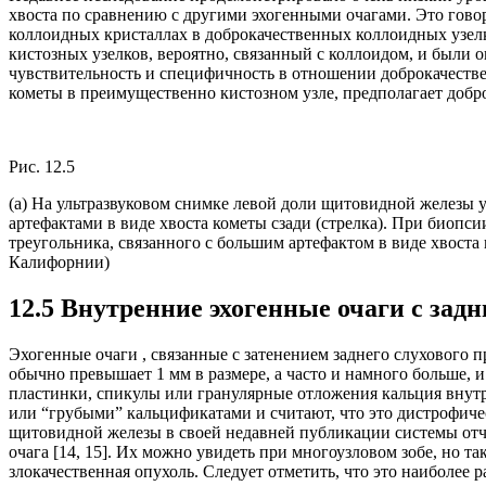
хвоста по сравнению с другими эхогенными очагами. Это говор
коллоидных кристаллах в доброкачественных коллоидных узелк
кистозных узелков, вероятно, связанный с коллоидом, и были 
чувствительность и специфичность в отношении доброкачестве
кометы в преимущественно кистозном узле, предполагает доброк
Рис. 12.5
(a) На ультразвуковом снимке левой доли щитовидной железы 
артефактами в виде хвоста кометы сзади (стрелка). При биопс
треугольника, связанного с большим артефактом в виде хвос
Калифорнии)
12.5 Внутренние эхогенные очаги с зад
Эхогенные очаги , связанные с затенением заднего слухового 
обычно превышает 1 мм в размере, а часто и намного больше, 
пластинки, спикулы или гранулярные отложения кальция внутр
или “грубыми” кальцификатами и считают, что это дистрофич
щитовидной железы в своей недавней публикации системы отч
очага [14, 15]. Их можно увидеть при многоузловом зобе, но 
злокачественная опухоль. Следует отметить, что это наиболее 