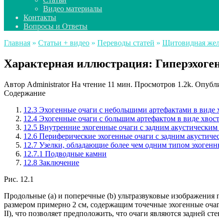
Видео материалы
Контакты
Вопросы и Ответы
Главная
»
Статьи + видео
»
Переводы статей
»
Щитовидная жел
Характерная иллюстрация: Гиперэхоге
Автор
Administrator
На чтение
11 мин.
Просмотров
1.2k.
Опубл
Содержание
12.3 Эхогенные очаги с небольшими артефактами в виде 
12.4 Эхогенные очаги с большим артефактом в виде хвост
12.5 Внутренние эхогенные очаги с задним акустическим
12.6 Периферические эхогенные очаги с задним акустиче
12.7 Узелки, обладающие более чем одним типом эхогенн
12.7.1 Подводные камни
12.8 Заключение
Рис. 12.1
Продольные (a) и поперечные (b) ультразвуковые изображени
размером примерно 2 см, содержащим точечные эхогенные очаг
II), что позволяет предположить, что очаги являются задней с