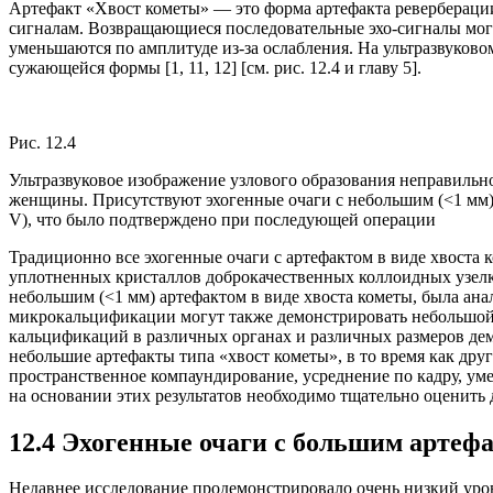
Артефакт «Хвост кометы» — это форма артефакта реверберац
сигналам. Возвращающиеся последовательные эхо-сигналы могут
уменьшаются по амплитуде из-за ослабления. На ультразвуково
сужающейся формы [1, 11, 12] [см. рис. 12.4 и главу 5].
Рис. 12.4
Ультразвуковое изображение узлового образования неправильн
женщины. Присутствуют эхогенные очаги с небольшим (<1 мм) 
V), что было подтверждено при последующей операции
Традиционно все эхогенные очаги с артефактом в виде хвоста к
уплотненных кристаллов доброкачественных коллоидных узелков 
небольшим (<1 мм) артефактом в виде хвоста кометы, была анал
микрокальцификации могут также демонстрировать небольшой а
кальцификаций в различных органах и различных размеров де
небольшие артефакты типа «хвост кометы», в то время как друг
пространственное компаундирование, усреднение по кадру, уме
на основании этих результатов необходимо тщательно оценить 
12.4 Эхогенные очаги с большим артефа
Недавнее исследование продемонстрировало очень низкий урове