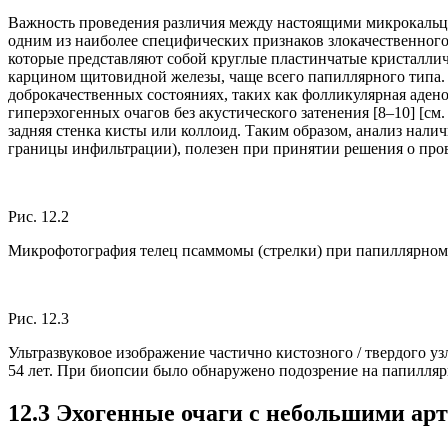
Важность проведения различия между настоящими микрокальци
одним из наиболее специфических признаков злокачественног
которые представляют собой круглые пластинчатые кристаллич
карцином щитовидной железы, чаще всего папиллярного типа.
доброкачественных состояниях, таких как фолликулярная аде
гиперэхогенных очагов без акустического затенения [8–10] [см
задняя стенка кисты или коллоид. Таким образом, анализ нали
границы инфильтрации), полезен при принятии решения о пров
Рис. 12.2
Микрофотография телец псаммомы (стрелки) при папиллярном
Рис. 12.3
Ультразвуковое изображение частично кистозного / твердого у
54 лет. При биопсии было обнаружено подозрение на папилля
12.3 Эхогенные очаги с небольшими арт