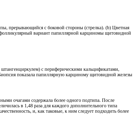
пы, прерывающийся с боковой стороны (стрелка). (b) Цветная
н фолликулярный вариант папиллярной карциномы щитовидной
й штангенциркулем) с периферическими кальцификатами,
 Биопсия показала папиллярную карциному щитовидной железы
енными очагами содержала более одного подтипа. После
личилась в 1,48 раза для каждого дополнительного типа
чественность, и, как таковые, к ним следует подходить более