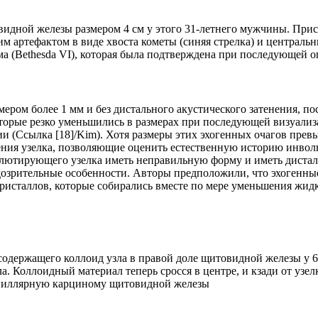
овидной железы размером 4 см у этого 31-летнего мужчины. При
шим артефактом в виде хвоста кометы (синяя стрелка) и централь
а (Bethesda VI), которая была подтверждена при последующей 
ером более 1 мм и без дистального акустического затенения, п
которые резко уменьшились в размерах при последующей визуализ
 (Ссылка [18]/Kim). Хотя размеры этих эхогенных очагов прев
ия узелка, позволяющие оценить естественную историю инволюц
олютирующего узелка иметь неправильную форму и иметь дистал
дозрительные особенности. Авторы предположили, что эхогенные
ристаллов, которые собирались вместе по мере уменьшения жидк
 содержащего коллоид узла в правой доле щитовидной железы у 
Коллоидный материал теперь сросся в центре, и кзади от узелк
апиллярную карциному щитовидной железы