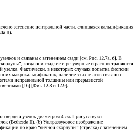
мечено затенение центральной части, слипшаяся кальцификация
a II).
ов и связаны с затенением сзади [см. Рис. 12.7а, б]. В
орлупы”, когда они гладкие и регулярные и распространяются
ей узелка. Фактически, в некоторых случаях попытка биопсии
нних макрокальцификатах, наличие этих очагов связано с
фикатами неправильной толщины или прерывистой
енными [16] [Фиг. 12.8 и 12.9].
о твердый узелок диаметром 4 см. Присутствуют
 (Bethesda II). (b) Ультразвуковое изображение
фикации по краю “яичной скорлупы” (стрелка) с затенением