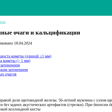
еза
нные очаги и кальцификации
иковано
18.04.2024
хвоста кометы (длиной ≤1 мм)
а кометы (> 1 мм)
 затенением
ским затенением
ых очагов
я правой доли щитовидной железы. 56-летний мужчина с узлом 
и без задних акустических артефактов (стрелки). При биопсии 
тенкой коллоидной кисты