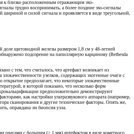
ая к близко расположенным отражающим эхо-
игналы трудно воспринимать, а более поздние эхо-сигналы
й шириной и силой сигнала и проявляется в виде треугольной,
й доле щитовидной железы размером 1,8 см у 48-летней
 обнаружено подозрение на папиллярную карциному (Bethesda
ано с тем, что считалось, что артефакт возникает из
а злокачественности узелков, содержащих эхогенные очаги с
то открытие предполагает, что некоторые злокачественные
ратурой, в которой показано, что несколько форм
микрокальцификации предположительно демонстрируют
факторами, как настройки ультразвукового аппарата (например,
атора сканирования и другие технические факторы. Опять же,
ть, оправдана ли биопсия узла.
и очагами с большим (> 1 мм) артефактом в виде кометного