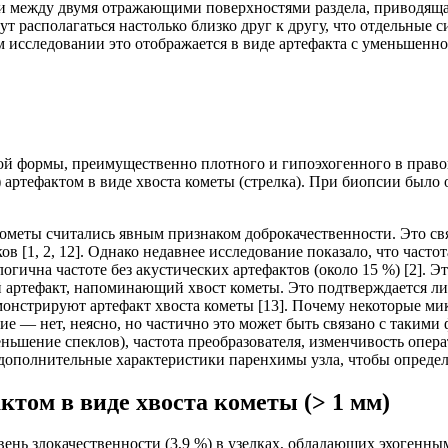
ии между двумя отражающими поверхностями раздела, приводящ
 располагаться настолько близко друг к другу, что отдельные с
м исследовании это отображается в виде артефакта с уменьшенно
ой формы, преимущественно плотного и гипоэхогенного в право
артефактом в виде хвоста кометы (стрелка). При биопсии было
ометы считались явным признаком доброкачественности. Это связ
[1, 2, 12]. Однако недавнее исследование показало, что частот
огична частоте без акустических артефактов (около 15 %) [2]. Э
ртефакт, напоминающий хвост кометы. Это подтверждается лите
монстрируют артефакт хвоста кометы [13]. Почему некоторые 
ие — нет, неясно, но частично это может быть связано с такими 
ньшение спеклов), частота преобразователя, изменчивость опер
дополнительные характеристики паренхимы узла, чтобы определи
ктом в виде хвоста кометы (> 1 мм)
нь злокачественности (3,9 %) в узелках, обладающих эхогенным