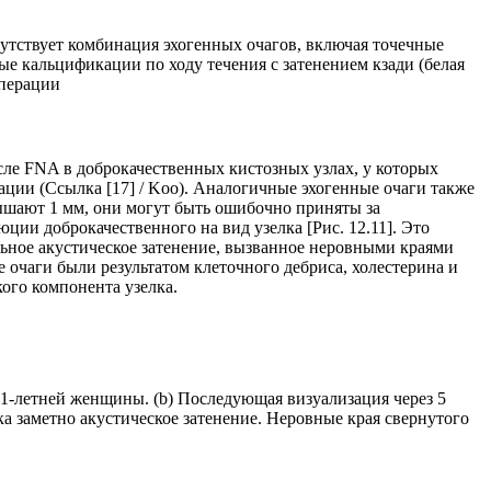
сутствует комбинация эхогенных очагов, включая точечные
ные кальцификации по ходу течения с затенением кзади (белая
операции
осле FNA в доброкачественных кистозных узлах, у которых
ации (Ссылка [17] / Koo). Аналогичные эхогенные очаги также
ышают 1 мм, они могут быть ошибочно приняты за
ии доброкачественного на вид узелка [Рис. 12.11]. Это
ьное акустическое затенение, вызванное неровными краями
 очаги были результатом клеточного дебриса, холестерина и
ого компонента узелка.
61-летней женщины. (b) Последующая визуализация через 5
а заметно акустическое затенение. Неровные края свернутого