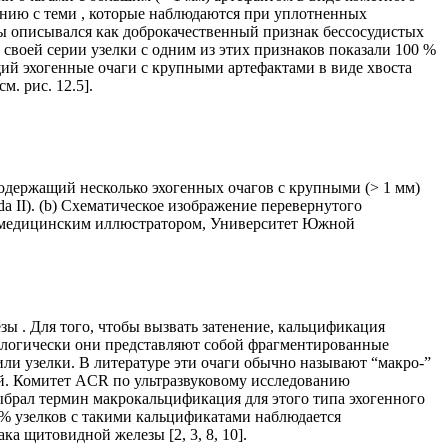
внению с теми , которые наблюдаются при уплотненных
ты описывался как доброкачественный признак бессосудистых
 своей серии узелки с одним из этих признаков показали 100 %
ий эхогенные очаги с крупными артефактами в виде хвоста
. рис. 12.5].
содержащий несколько эхогенных очагов с крупными (> 1 мм)
a II). (b) Схематическое изображение перевернутого
и, медицинским иллюстратором, Университет Южной
ы . Для того, чтобы вызвать затенение, кальцификация
атологически они представляют собой фрагментированные
ли узелки. В литературе эти очаги обычно называют “макро-”
й. Комитет ACR по ультразвуковому исследованию
брал термин макрокальцификация для этого типа эхогенного
 % узелков с такими кальцификатами наблюдается
а щитовидной железы [2, 3, 8, 10].