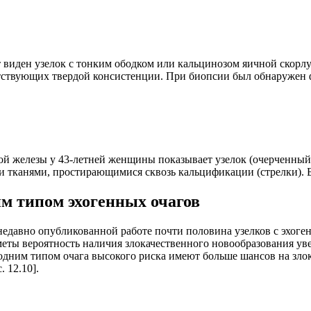
 виден узелок с тонким ободком или кальцинозом яичной скорлу
ветствующих твердой консистенции. При биопсии был обнаруже
ой железы у 43-летней женщины показывает узелок (очерченны
 тканями, простирающимися сквозь кальцификации (стрелки).
им типом эхогенных очагов
 недавно опубликованной работе почти половина узелков с эхог
еты вероятность наличия злокачественного новообразования уве
 одним типом очага высокого риска имеют больше шансов на злока
 12.10].