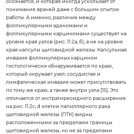
осознается, и которая иногда ускользает от
понимания врачей даже с большим опытом
работы. А именно, различие между
фолликулярными аденомами и
фолликулярными карциномами существует на
уровне края узлов (рис. 11.2а, б), а не на уровне
края капсулы щитовидной железы. Капсульная
инвазия фолликулярных карцином
гистологически обнаруживается по краю,
который окружает узел; сосудистая и
лимфатическая инвазия может присутствовать
по тому же краю, а также внутри узла [15]. Это
отличается от экстратиреоидного расширения:
на рис. 11.2c, d клетки папиллярного рака
щитовидной железы (ПТК) видны
расположенными за пределами границы
щитовидной железы, но не за пределами