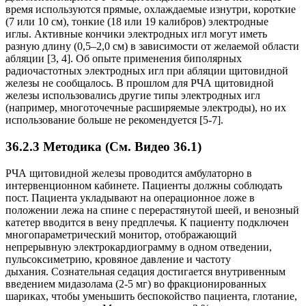
время используются прямые, охлаждаемые изнутри, короткие
(7 или 10 см), тонкие (18 или 19 калибров) электродные
иглы. Активные кончики электродных игл могут иметь
разную длину (0,5–2,0 см) в зависимости от желаемой области
абляции [3, 4]. Об опыте применения биполярных
радиочастотных электродных игл при абляции щитовидной
железы не сообщалось. В прошлом для РЧА щитовидной
железы использовались другие типы электродных игл
(например, многоточечные расширяемые электроды), но их
использование больше не рекомендуется [5-7].
36.2.3 Методика (См. Видео 36.1)
РЧА щитовидной железы проводится амбулаторно в
интервенционном кабинете. Пациенты должны соблюдать
пост. Пациента укладывают на операционное ложе в
положении лежа на спине с перерастянутой шеей, и венозный
катетер вводится в вену предплечья. К пациенту подключен
многопараметрический монитор, отображающий
непрерывную электрокардиограмму в одном отведении,
пульсоксиметрию, кровяное давление и частоту
дыхания. Сознательная седация достигается внутривенным
введением мидазолама (2-5 мг) во фракционированных
шариках, чтобы уменьшить беспокойство пациента, глотание,