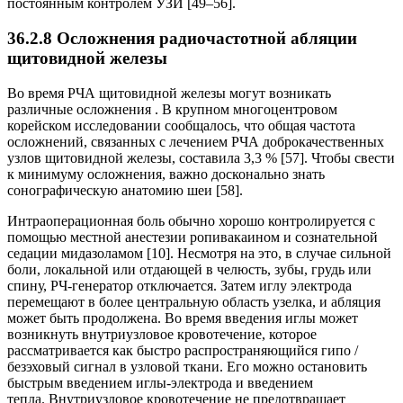
постоянным контролем УЗИ [49–56].
36.2.8 Осложнения радиочастотной абляции
щитовидной железы
Во время РЧА щитовидной железы могут возникать
различные осложнения . В крупном многоцентровом
корейском исследовании сообщалось, что общая частота
осложнений, связанных с лечением РЧА доброкачественных
узлов щитовидной железы, составила 3,3 % [57]. Чтобы свести
к минимуму осложнения, важно досконально знать
сонографическую анатомию шеи [58].
Интраоперационная боль обычно хорошо контролируется с
помощью местной анестезии ропивакаином и сознательной
седации мидазоламом [10]. Несмотря на это, в случае сильной
боли, локальной или отдающей в челюсть, зубы, грудь или
спину, РЧ-генератор отключается. Затем иглу электрода
перемещают в более центральную область узелка, и абляция
может быть продолжена. Во время введения иглы может
возникнуть внутриузловое кровотечение, которое
рассматривается как быстро распространяющийся гипо /
безэховый сигнал в узловой ткани. Его можно остановить
быстрым введением иглы-электрода и введением
тепла. Внутриузловое кровотечение не предотвращает