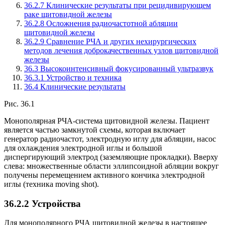
36.2.7 Клинические результаты при рецидивирующем
раке щитовидной железы
36.2.8 Осложнения радиочастотной абляции
щитовидной железы
36.2.9 Сравнение РЧА и других нехирургических
методов лечения доброкачественных узлов щитовидной
железы
36.3 Высокоинтенсивный фокусированный ультразвук
36.3.1 Устройство и техника
36.4 Клинические результаты
Рис. 36.1
Монополярная РЧА-система щитовидной железы. Пациент
является частью замкнутой схемы, которая включает
генератор радиочастот, электродную иглу для абляции, насос
для охлаждения электродной иглы и большой
диспергирующий электрод (заземляющие прокладки). Вверху
слева: множественные области эллипсоидной абляции вокруг
получены перемещением активного кончика электродной
иглы (техника moving shot).
36.2.2 Устройства
Для монополярного РЧА щитовидной железы в настоящее