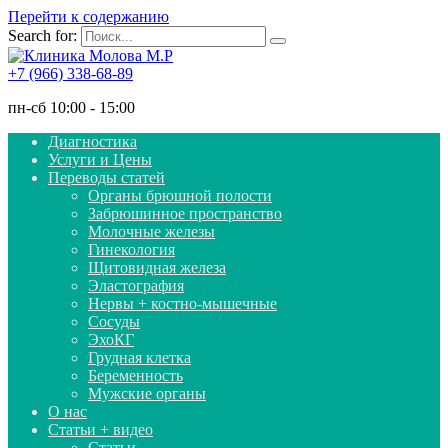
Перейти к содержанию
Search for:
+7 (966) 338-68-89
пн-сб 10:00 - 15:00
Диагностика
Услуги и Цены
Переводы статей
Органы брюшной полости
Забрюшинное пространство
Молочные железы
Гинекология
Щитовидная железа
Эластография
Нервы + костно-мышечные
Сосуды
ЭхоКГ
Грудная клетка
Беременность
Мужские органы
О нас
Статьи + видео
Статьи