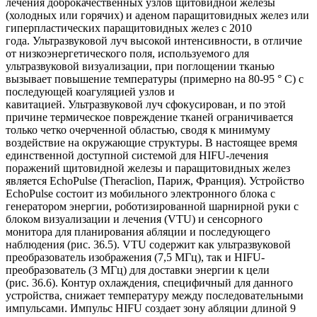
лечения доброкачественных узлов щитовидной железы
(холодных или горячих) и аденом паращитовидных желез или
гиперпластических паращитовидных желез с 2010
года. Ультразвуковой луч высокой интенсивности, в отличие
от низкоэнергетического поля, используемого для
ультразвуковой визуализации, при поглощении тканью
вызывает повышение температуры (примерно на 80-95 ° C) с
последующей коагуляцией узлов и
кавитацией. Ультразвуковой луч сфокусирован, и по этой
причине термическое повреждение тканей ограничивается
только четко очерченной областью, сводя к минимуму
воздействие на окружающие структуры. В настоящее время
единственной доступной системой для HIFU-лечения
поражений щитовидной железы и паращитовидных желез
является EchoPulse (Theraclion, Париж, Франция). Устройство
EchoPulse состоит из мобильного электронного блока с
генератором энергии, роботизированной шарнирной руки с
блоком визуализации и лечения (VTU) и сенсорного
монитора для планирования абляции и последующего
наблюдения (рис. 36.5). VTU содержит как ультразвуковой
преобразователь изображения (7,5 МГц), так и HIFU-
преобразователь (3 МГц) для доставки энергии к цели
(рис. 36.6). Контур охлаждения, специфичный для данного
устройства, снижает температуру между последовательными
импульсами. Импульс HIFU создает зону абляции длиной 9