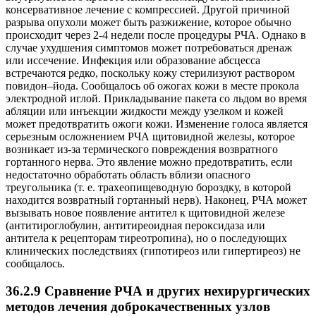
консервативное лечение с компрессией. Другой причиной
разрыва опухоли может быть разжижение, которое обычно
происходит через 2-4 недели после процедуры РЧА. Однако в
случае ухудшения симптомов может потребоваться дренаж
или иссечение. Инфекция или образование абсцесса
встречаются редко, поскольку кожу стерилизуют раствором
повидон–йода. Сообщалось об ожогах кожи в месте прокола
электродной иглой. Прикладывание пакета со льдом во время
абляции или инъекции жидкости между узелком и кожей
может предотвратить ожоги кожи. Изменение голоса является
серьезным осложнением РЧА щитовидной железы, которое
возникает из-за термического повреждения возвратного
гортанного нерва. Это явление можно предотвратить, если
недостаточно обработать область вблизи опасного
треугольника (т. е. трахеопищеводную бороздку, в которой
находится возвратный гортанный нерв). Наконец, РЧА может
вызывать новое появление антител к щитовидной железе
(антитироглобулин, антитиреоидная пероксидаза или
антитела к рецепторам тиреотропина), но о последующих
клинических последствиях (гипотиреоз или гипертиреоз) не
сообщалось.
36.2.9 Сравнение РЧА и других нехирургических
методов лечения доброкачественных узлов