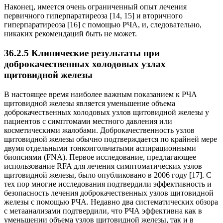
Наконец, имеется очень ограниченный опыт лечения
первичного гиперпаратиреоза [14, 15] и вторичного
гиперпаратиреоза [16] с помощью РЧА, и, следовательно,
никаких рекомендаций быть не может.
36.2.5 Клинические результаты при
доброкачественных холодовых узлах
щитовидной железы
В настоящее время наиболее важным показанием к РЧА
щитовидной железы является уменьшение объема
доброкачественных холодовых узлов щитовидной железы у
пациентов с симптомами местного давления или
косметическими жалобами. Доброкачественность узлов
щитовидной железы обычно подтверждается по крайней мере
двумя отдельными тонкоигольчатыми аспирационными
биопсиями (FNA). Первое исследование, предлагающее
использование RFA для лечения симптоматических узлов
щитовидной железы, было опубликовано в 2006 году [17]. С
тех пор многие исследования подтвердили эффективность и
безопасность лечения доброкачественных узлов щитовидной
железы с помощью РЧА. Недавно два систематических обзора
с метаанализами подтвердили, что РЧА эффективна как в
уменьшении объема узлов щитовидной железы, так и в