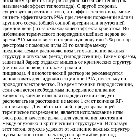
поскольку кровоток внутри сосудов рассеивает тепло (так
называемый эффект теплоотвода). С другой стороны,
существует вероятность того, что эффект теплоотвода может
снизить эффективность РЧА при лечении поражений вблизи
крупного сосуда (общей сонной артерии или внутренней
яремной вены) из-за охлаждающего эффекта кровотока. Во
избежание термического повреждения шейных нервов во
время РЧА можно ввести стерильную воду или 5 % раствор
декстрозы с помощью иглы 23-го калибра между
предполагаемым расположением этих жизненно важных
структур и опухолью (метод гидродиссекции). Таким образом,
защитный барьер отдаляет мишень от критических структур
(не только нервов, но также трахеи и
пищевода). Физиологический раствор не рекомендуется
использовать для гидродиссекции при РЧА, поскольку он
проводит электричество. Во время техники гидродиссекции,
если считается необходимым непрерывное вливание
жидкости, кончик иглы для гидродиссекции следует
располагать на расстоянии не менее 1 см от кончика RF-
аппликатора. Другой стратегией, предотвращающей
термическое повреждение, является использование иглы-
электрода в качестве рычага для увеличения расстояния
между опухолью и критическими структурами. Используя
этот метод, опухоль удаляют от жизненно важных структур
путем наклона иглы электрода во время абляции под