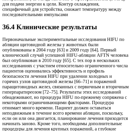
для подачи энергии к цели. Контур охлаждения,
специфичный для устройства, снижает температуру между
последовательными импульсами
36.4 Клинические результаты
Первоначальные экспериментальные исследования HIFU по
абляции щитовидной железы у животных были
опубликованы в 2004 году [63] и 2009 году [64]. Первый
клинический случай успешной HIFU-абляции AFTN человека
был опубликован в 2010 году [65]. С тех пор в нескольких
исследованиях с участием относительно ограниченного числа
пациентов оценивались эффективность и профиль
безопасности лечения HIFU при удалении холодных и
горячих узлов щитовидной железы [66–71] и поражений
паращитовидных желез, связанных с первичным и вторичным
гиперпаратиреозом [72–75]. Результаты этих исследований
обнадеживают, но процедура HIFU по-прежнему сопряжена с
некоторыми ограничивающими факторами. Процедура
отнимает много времени. Пациент должен оставаться
неподвижным в течение всего времени абляции, поскольку,
если он или она двигается, планирование лечения приходится
начинать заново. Кроме того, необходимы дополнительные
процедуры для лечения крупных поражений, а глубокие