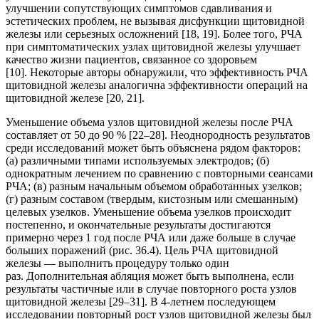
улучшении сопутствующих симптомов сдавливания и
эстетических проблем, не вызывая дисфункции щитовидной
железы или серьезных осложнений [18, 19]. Более того, РЧА
при симптоматических узлах щитовидной железы улучшает
качество жизни пациентов, связанное со здоровьем
[10]. Некоторые авторы обнаружили, что эффективность РЧА
щитовидной железы аналогична эффективности операций на
щитовидной железе [20, 21].
Уменьшение объема узлов щитовидной железы после РЧА
составляет от 50 до 90 % [22–28]. Неоднородность результатов
среди исследований может быть объяснена рядом факторов:
(а) различными типами используемых электродов; (б)
однократным лечением по сравнению с повторными сеансами
РЧА; (в) разным начальным объемом обработанных узелков;
(г) разным составом (твердым, кистозным или смешанным)
целевых узелков. Уменьшение объема узелков происходит
постепенно, и окончательные результаты достигаются
примерно через 1 год после РЧА или даже больше в случае
больших поражений (рис. 36.4). Цель РЧА щитовидной
железы — выполнить процедуру только один
раз. Дополнительная абляция может быть выполнена, если
результаты частичные или в случае повторного роста узлов
щитовидной железы [29–31]. В 4-летнем последующем
исследовании повторный рост узлов щитовидной железы был