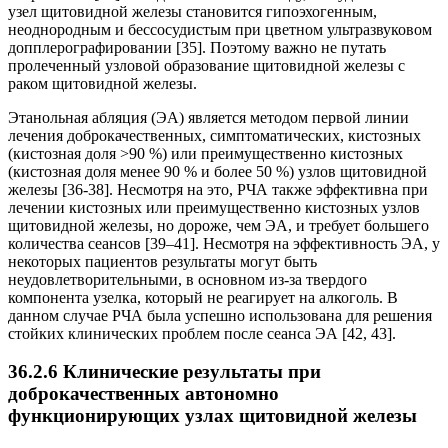
узел щитовидной железы становится гипоэхогенным,
неоднородным и бессосудистым при цветном ультразвуковом
допплерографировании [35]. Поэтому важно не путать
пролеченный узловой образование щитовидной железы с
раком щитовидной железы.
Этанольная абляция (ЭА) является методом первой линии
лечения доброкачественных, симптоматических, кистозных
(кистозная доля >90 %) или преимущественно кистозных
(кистозная доля менее 90 % и более 50 %) узлов щитовидной
железы [36-38]. Несмотря на это, РЧА также эффективна при
лечении кистозных или преимущественно кистозных узлов
щитовидной железы, но дороже, чем ЭА, и требует большего
количества сеансов [39–41]. Несмотря на эффективность ЭА, у
некоторых пациентов результаты могут быть
неудовлетворительными, в основном из-за твердого
компонента узелка, который не реагирует на алкоголь. В
данном случае РЧА была успешно использована для решения
стойких клинических проблем после сеанса ЭА [42, 43].
36.2.6 Клинические результаты при
доброкачественных автономно
функционирующих узлах щитовидной железы