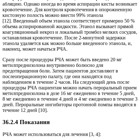
абляцию. Однако иногда во время аспирации кисты возникает
кровотечение. Для контроля кровотечения в опорожненную
кистозную полость можно ввести 99% этанола
[12]. Введенный объем этанола соответствует примерно 50 %
объема аспирированной жидкости. Этанол вызывает прямой
коагуляционный некроз и локальный тромбоз мелких сосудов,
останавливая кровотечение. После 2-минутной задержки
этанола удаляется как можно больше введенного этанола, и,
наконец, может начаться РЧА.
Сразу после процедуры РЧА может быть введено 20 мг
метилпреднизолона внутривенно болюсно для
предотвращения боли. Затем пациентов доставляют в
послеоперационную палату, где они находятся под
наблюдением в течение 2 часов. На следующий день после
процедуры РЧА пациентам можно начать пероральный прием
метилпреднизолона в дозе 16 мг ежедневно в течение 5 дней,
8 мг ежедневно в течение 4 дней и 4 мг ежедневно в течение 3
дней. Пероральные ингибиторы протонной помпы вводятся в
течение 12 дней [10].
36.2.4 Показания
РЧА может использоваться для лечения [3, 4]: