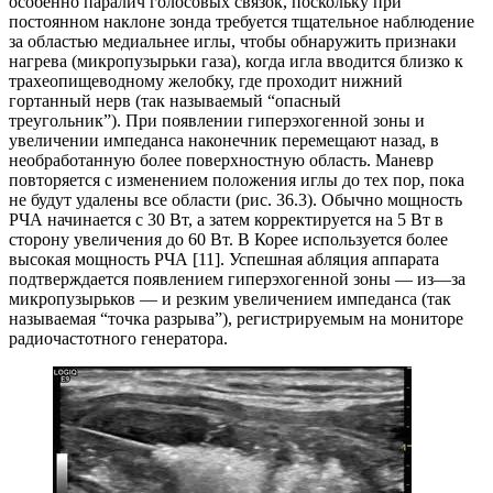
особенно паралич голосовых связок, поскольку при
постоянном наклоне зонда требуется тщательное наблюдение
за областью медиальнее иглы, чтобы обнаружить признаки
нагрева (микропузырьки газа), когда игла вводится близко к
трахеопищеводному желобку, где проходит нижний
гортанный нерв (так называемый “опасный
треугольник”). При появлении гиперэхогенной зоны и
увеличении импеданса наконечник перемещают назад, в
необработанную более поверхностную область. Маневр
повторяется с изменением положения иглы до тех пор, пока
не будут удалены все области (рис. 36.3). Обычно мощность
РЧА начинается с 30 Вт, а затем корректируется на 5 Вт в
сторону увеличения до 60 Вт. В Корее используется более
высокая мощность РЧА [11]. Успешная абляция аппарата
подтверждается появлением гиперэхогенной зоны — из—за
микропузырьков — и резким увеличением импеданса (так
называемая “точка разрыва”), регистрируемым на мониторе
радиочастотного генератора.