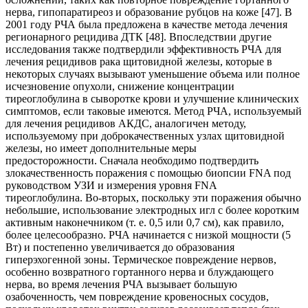
нерва, гипопаратиреоз и образование рубцов на коже [47]. В
2001 году РЧА была предложена в качестве метода лечения
регионарного рецидива ДТК [48]. Впоследствии другие
исследования также подтвердили эффективность РЧА для
лечения рецидивов рака щитовидной железы, которые в
некоторых случаях вызывают уменьшение объема или полное
исчезновение опухоли, снижение концентрации
тиреоглобулина в сыворотке крови и улучшение клинических
симптомов, если таковые имеются. Метод РЧА, используемый
для лечения рецидивов АКДС, аналогичен методу,
используемому при доброкачественных узлах щитовидной
железы, но имеет дополнительные меры
предосторожности. Сначала необходимо подтвердить
злокачественность поражения с помощью биопсии FNA под
руководством УЗИ и измерения уровня FNA
тиреоглобулина. Во-вторых, поскольку эти поражения обычно
небольшие, использование электродных игл с более коротким
активным наконечником (т. е. 0,5 или 0,7 см), как правило,
более целесообразно. РЧА начинается с низкой мощности (5
Вт) и постепенно увеличивается до образования
гиперэхогенной зоны. Термическое повреждение нервов,
особенно возвратного гортанного нерва и блуждающего
нерва, во время лечения РЧА вызывает большую
озабоченность, чем повреждение кровеносных сосудов,