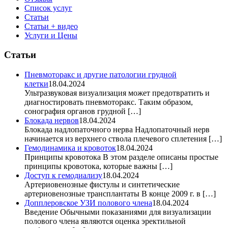
Список услуг
Статьи
Статьи + видео
Услуги и Цены
Статьи
Пневмоторакс и другие патологии грудной
клетки
18.04.2024
Ультразвуковая визуализация может предотвратить и
диагностировать пневмоторакс. Таким образом,
сонография органов грудной […]
Блокада нервов
18.04.2024
Блокада надлопаточного нерва Надлопаточный нерв
начинается из верхнего ствола плечевого сплетения […]
Гемодинамика и кровоток
18.04.2024
Принципы кровотока В этом разделе описаны простые
принципы кровотока, которые важны […]
Доступ к гемодиализу
18.04.2024
Артериовенозные фистулы и синтетические
артериовенозные трансплантаты В конце 2009 г. в […]
Допплеровское УЗИ полового члена
18.04.2024
Введение Обычными показаниями для визуализации
полового члена являются оценка эректильной