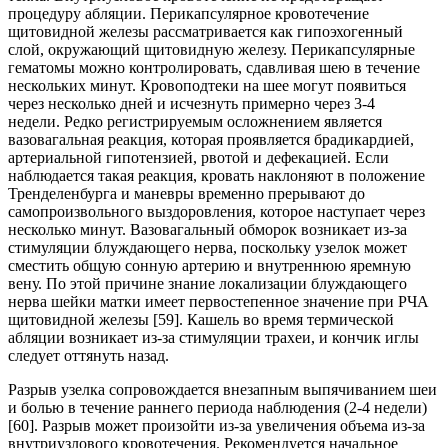
процедуру абляции. Перикапсулярное кровотечение
щитовидной железы рассматривается как гипоэхогенный
слой, окружающий щитовидную железу. Перикапсулярные
гематомы можно контролировать, сдавливая шею в течение
нескольких минут. Кровоподтеки на шее могут появиться
через несколько дней и исчезнуть примерно через 3-4
недели. Редко регистрируемым осложнением является
вазовагальная реакция, которая проявляется брадикардией,
артериальной гипотензией, рвотой и дефекацией. Если
наблюдается такая реакция, кровать наклоняют в положение
Тренделенбурга и маневры временно прерывают до
самопроизвольного выздоровления, которое наступает через
несколько минут. Вазовагальный обморок возникает из-за
стимуляции блуждающего нерва, поскольку узелок может
сместить общую сонную артерию и внутреннюю яремную
вену. По этой причине знание локализации блуждающего
нерва шейки матки имеет первостепенное значение при РЧА
щитовидной железы [59]. Кашель во время термической
абляции возникает из-за стимуляции трахеи, и кончик иглы
следует оттянуть назад.
Разрыв узелка сопровождается внезапным выпячиванием шеи
и болью в течение раннего периода наблюдения (2-4 недели)
[60]. Разрыв может произойти из-за увеличения объема из-за
внутриузлового кровотечения. Рекомендуется начальное