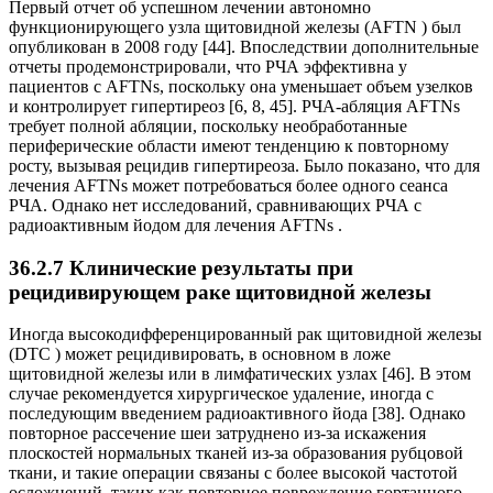
Первый отчет об успешном лечении автономно
функционирующего узла щитовидной железы (AFTN ) был
опубликован в 2008 году [44]. Впоследствии дополнительные
отчеты продемонстрировали, что РЧА эффективна у
пациентов с AFTNs, поскольку она уменьшает объем узелков
и контролирует гипертиреоз [6, 8, 45]. РЧА-абляция AFTNs
требует полной абляции, поскольку необработанные
периферические области имеют тенденцию к повторному
росту, вызывая рецидив гипертиреоза. Было показано, что для
лечения AFTNs может потребоваться более одного сеанса
РЧА. Однако нет исследований, сравнивающих РЧА с
радиоактивным йодом для лечения AFTNs .
36.2.7 Клинические результаты при
рецидивирующем раке щитовидной железы
Иногда высокодифференцированный рак щитовидной железы
(DTC ) может рецидивировать, в основном в ложе
щитовидной железы или в лимфатических узлах [46]. В этом
случае рекомендуется хирургическое удаление, иногда с
последующим введением радиоактивного йода [38]. Однако
повторное рассечение шеи затруднено из-за искажения
плоскостей нормальных тканей из-за образования рубцовой
ткани, и такие операции связаны с более высокой частотой
осложнений, таких как повторное повреждение гортанного