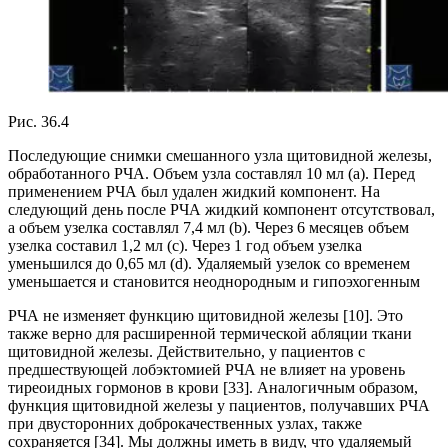
Рис. 36.4
Последующие снимки смешанного узла щитовидной железы,
обработанного РЧА. Объем узла составлял 10 мл (a). Перед
применением РЧА был удален жидкий компонент. На
следующий день после РЧА жидкий компонент отсутствовал,
а объем узелка составлял 7,4 мл (b). Через 6 месяцев объем
узелка составил 1,2 мл (c). Через 1 год объем узелка
уменьшился до 0,65 мл (d). Удаляемый узелок со временем
уменьшается и становится неоднородным и гипоэхогенным
РЧА не изменяет функцию щитовидной железы [10]. Это
также верно для расширенной термической абляции ткани
щитовидной железы. Действительно, у пациентов с
предшествующей лобэктомией РЧА не влияет на уровень
тиреоидных гормонов в крови [33]. Аналогичным образом,
функция щитовидной железы у пациентов, получавших РЧА
при двусторонних доброкачественных узлах, также
сохраняется [34]. Мы должны иметь в виду, что удаляемый