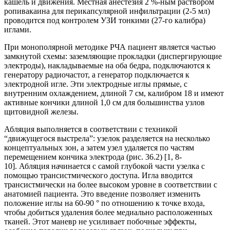
кашель и движения. Местная анестезия 2 %-ным раствором
ропивакаина для перикапсулярной инфильтрации (2-5 мл)
проводится под контролем УЗИ тонкими (27-го калибра)
иглами.
При монополярной методике РЧА пациент является частью
замкнутой схемы: заземляющие прокладки (диспергирующие
электроды), накладываемые на оба бедра, подключаются к
генератору радиочастот, а генератор подключается к
электродной игле. Эти электродные иглы прямые, с
внутренним охлаждением, длиной 7 см, калибром 18 и имеют
активные кончики длиной 1,0 см для большинства узлов
щитовидной железы.
Абляция выполняется в соответствии с техникой
“движущегося выстрела”: узелок разделяется на несколько
концептуальных зон, а затем узел удаляется по частям
перемещением кончика электрода (рис. 36.2) [1, 8-
10]. Абляция начинается с самой глубокой части узелка с
помощью трансистмического доступа. Игла вводится
трансистмически на более высоком уровне в соответствии с
анатомией пациента. Это введение позволяет изменить
положение иглы на 60-90 ° по отношению к точке входа,
чтобы добиться удаления более медиально расположенных
тканей. Этот маневр не усиливает побочные эффекты,