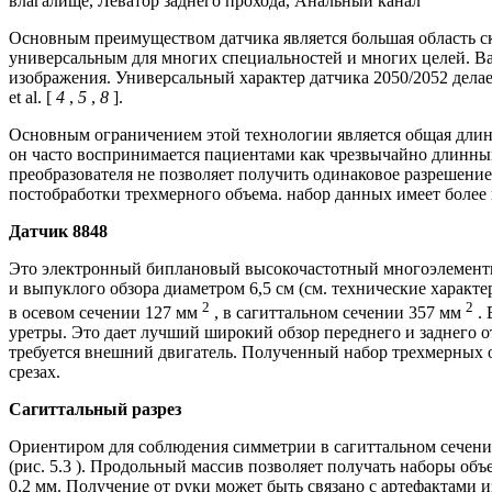
влагалище, Леватор заднего прохода, Анальный канал
Основным преимуществом датчика является большая область скан
универсальным для многих специальностей и многих целей. В
изображения. Универсальный характер датчика 2050/2052 дела
et al. [
4
,
5
,
8
].
Основным ограничением этой технологии является общая длина 
он часто воспринимается пациентами как чрезвычайно длинный
преобразователя не позволяет получить одинаковое разрешение в
постобработки трехмерного объема. набор данных имеет более 
Датчик 8848
Это электронный биплановый высокочастотный многоэлементны
и выпуклого обзора диаметром 6,5 см (см. технические характ
2
2
в осевом сечении 127 мм
, в сагиттальном сечении 357 мм
. 
уретры. Это дает лучший широкий обзор переднего и заднего
требуется внешний двигатель. Полученный набор трехмерных о
срезах.
Сагиттальный разрез
Ориентиром для соблюдения симметрии в сагиттальном сечении
(рис. 5.3 ). Продольный массив позволяет получать наборы о
0,2 мм. Получение от руки может быть связано с артефактами 