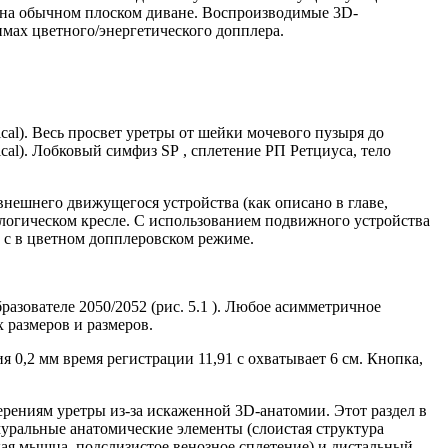
 на обычном плоском диване. Воспроизводимые 3D-
мах цветного/энергетического допплера.
al). Весь просвет уретры от шейки мочевого пузыря до
cal). Лобковый симфиз SP , сплетение РП Ретциуса, тело
внешнего движущегося устройства (как описано в главе,
логическом кресле. С использованием подвижного устройства
2 с в цветном допплеровском режиме.
разователе 2050/2052 (рис. 5.1 ). Любое асимметричное
 размеров и размеров.
0,2 мм время регистрации 11,91 с охватывает 6 см. Кнопка,
рениям уретры из-за искаженной 3D-анатомии. Этот раздел в
уральные анатомические элементы (слоистая структура
кая мышца, подслизистое венозное сплетение) и дистальный