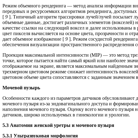
Режим объемного рендеринга — метод анализа информации внут
передовых и ресурсоемких алгоритмов рендеринга, доступных
[
9
]. Типичный алгоритм трассировки лучей/лучей посылает луч
объемные данные, достигает различных элементов (вокселей) 
качестве ссылки на следующий воксел и далее использованы в
цвет пикселя вычисляется на основе цвета, прозрачности и от
дает объемное изображение [
9
]. Режим сосудистой рендеринга
обеспечения визуализации пространственного распределения с
Проекция максимальной интенсивности (MIP) — это метод тре
точке, которое пытается найти самый яркий или наиболее значи
отображаемое на экране, является максимальным найденным зна
трехмерном цветовом режиме снижает интенсивность вокселей в
цветовом объеме цвета сопоставляются с заданным значением в
Мочевой пузырь
Особенности каждого из параметров датчиков обусловливают 
мочевого пузыря из-за эндовагинального доступа и формирова
наполнения мочевого пузыря. Оценку всего мочевого пузыря 
датчиков, широко используемых в гинекологии и урологии.
5.3 Анатомия женской уретры и мочевого пузыря
5.3.1 Ультразвуковая морфология