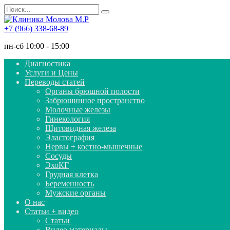
Перейти
Search
к
for:
содержанию
+7 (966) 338-68-89
пн-сб 10:00 - 15:00
Диагностика
Услуги и Цены
Переводы статей
Органы брюшной полости
Забрюшинное пространство
Молочные железы
Гинекология
Щитовидная железа
Эластография
Нервы + костно-мышечные
Сосуды
ЭхоКГ
Грудная клетка
Беременность
Мужские органы
О нас
Статьи + видео
Статьи
Видео материалы