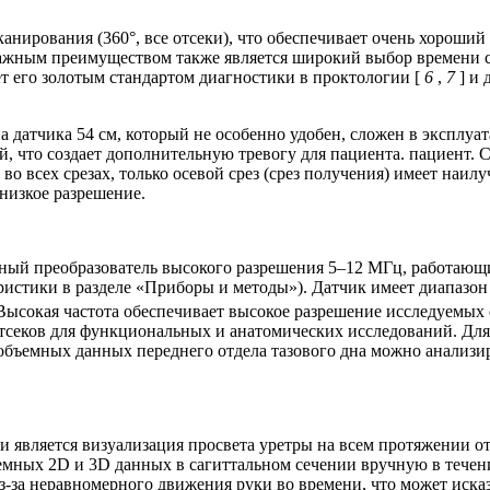
ирования (360°, все отсеки), что обеспечивает очень хороший о
ажным преимуществом также является широкий выбор времени с
ет его золотым стандартом диагностики в проктологии [
6
,
7
] и 
датчика 54 см, который не особенно удобен, сложен в эксплуат
, что создает дополнительную тревогу для пациента. пациент. 
о всех срезах, только осевой срез (срез получения) имеет наилу
низкое разрешение.
й преобразователь высокого разрешения 5–12 МГц, работающий
еристики в разделе «Приборы и методы»). Датчик имеет диапазо
Высокая частота обеспечивает высокое разрешение исследуемых
 отсеков для функциональных и анатомических исследований. Д
бъемных данных переднего отдела тазового дна можно анализир
 является визуализация просвета уретры на всем протяжении о
бъемных 2D и 3D данных в сагиттальном сечении вручную в тече
из-за неравномерного движения руки во времени, что может иск