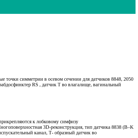
ые точки симметрии в осевом сечении для датчиков 8848, 2050
 рабдосфинктер RS , датчик T во влагалище, вагинальный
а прикрепляются к лобковому симфизу
 Многоповерхностная 3D-реконструкция, тип датчика 8838 (B–K
испускательный канал, Т- образный датчик во