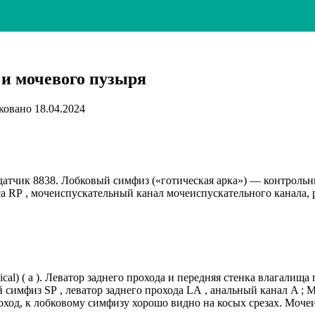
 и мочевого пузыря
ковано
18.04.2024
 датчик 8838. Лобковый симфиз («готическая арка») — контрольн
са RP , мочеиспускательный канал мочеиспускательного канала,
al) ( а ). Леватор заднего прохода и передняя стенка влагалищ
 симфиз SP , леватор заднего прохода LA , анальный канал A ;
оход, к лобковому симфизу хорошо видно на косых срезах. Моче