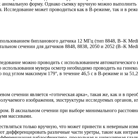
их аномальную форму. Однако съемку вручную можно выполнить
 Исследование может проводиться как в В-режиме, так и в режи
спользованием бипланового датчика 12 МГц (тип 8848, B–K Medic
альном сечении для датчиков 8848, 8838, 2050 и 2052 (B–K Medi
следование можно проводить с использованием автоматического 
 использования мувера осмотр необходимо проводить на гинеко
под углом максимум 179°, в течение 46,5 с в B-режиме и за 51,
м сечении является «готическая арка», такая же, как и в преоб
олучаемого изображения, эхоструктуры исследуемых органов, их
ом. В аксиальном сечении при выборе минимального расстояния 
умя массивами.
твляться только вручную, что может привести к неверным изме
т дифференцировать различные части уретры, такие как интрам
дифференциация рабдосфинктера, продольная и циркулярная глад