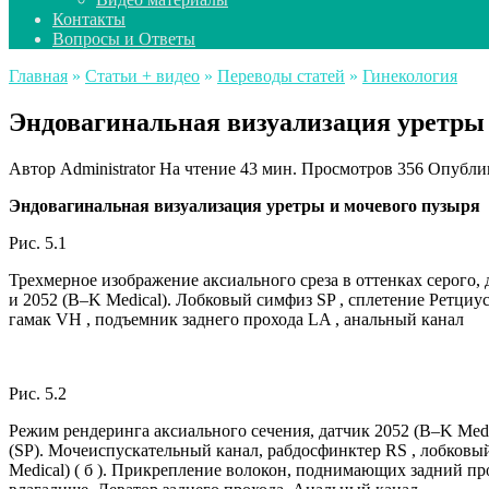
Контакты
Вопросы и Ответы
Главная
»
Статьи + видео
»
Переводы статей
»
Гинекология
Эндовагинальная визуализация уретры
Автор
Administrator
На чтение
43 мин.
Просмотров
356
Опубли
Эндовагинальная визуализация уретры и мочевого пузыря
Рис. 5.1
Трехмерное изображение аксиального среза в оттенках серого,
и 2052 (B–K Medical). Лобковый симфиз SP , сплетение Ретциу
гамак VH , подъемник заднего прохода LA , анальный канал
Рис. 5.2
Режим рендеринга аксиального сечения, датчик 2052 (B–K Medic
(SP). Мочеиспускательный канал, рабдосфинктер RS , лобковый
Medical) ( б ). Прикрепление волокон, поднимающих задний пр