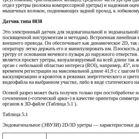
отдел уретры (волокна компрессорной уретры) и надежная оц
мышечных волокон, поднимающих задний проход, к лобковому
Датчик типа 8838
Это электронный датчик для эндовагинальной и эндоанальной/
посвященной инструментам и методам). Встроенная линейная м
внешнего привода. Он обеспечивает как динамическое 2D, так 
оператору легко держать его и манипулировать им. Плоскость
уретру от основания мочевого пузыря до наружного отверстия
является просвет уретры, визуализируемый на всей длине так ж
орган с небольшой областью интереса (ROI), например, 45°, ил
временем регистрации на максимальной длине 41,9 с с шагом 0
васкуляризацию и кровоток в режимах энергетического и цвет
видеофайла на выбранном участке, либо в виде статического 
Осевой разрез может быть получен только при постобработке 
сочленения («готической арки») в качестве ориентира симмет
органов в 3D-файле (Таблица 5.1 ).
Таблица 5.1
Эндовагинальное (ЭВУЗИ) 2D/3D уретры — характеристики да