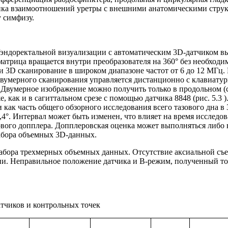
енка взаимоотношений уретры с внешними анатомическими струк
 симфизу.
эндоректальной визуализации с автоматическим 3D-датчиком выс
атрица вращается внутри преобразователя на 360° без необход
и 3D сканирование в широком диапазоне частот от 6 до 12 МГц. 
 двумерного сканирования управляется дистанционно с клавиату
. Двумерное изображение можно получить только в продольном (
е, как и в сагиттальном срезе с помощью датчика 8848 (рис. 5.
и как часть общего обзорного исследования всего тазового дна 
,4°. Интервал может быть изменен, что влияет на время исследо
ового допплера. Допплеровская оценка может выполняться либо 
набора объемных 3D-данных.
набора трехмерных объемных данных. Отсутствие аксиальной съ
рии. Неправильное положение датчика и В-режим, полученный то
тчиков и контрольных точек