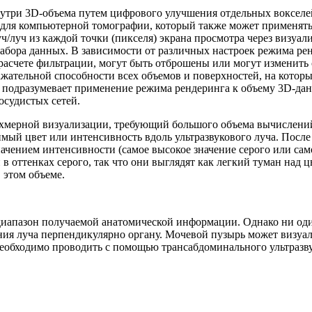
ри 3D-объема путем цифрового улучшения отдельных вокселей (р
 для компьютерной томографии, который также может применят
/луч из каждой точки (пикселя) экрана просмотра через визуали
набора данных. В зависимости от различных настроек режима ре
 расчете фильтрации, могут быть отброшены или могут изменит
ражательной способности всех объемов и поверхностей, на кото
 подразумевает применение режима рендеринга к объему 3D-дан
осудистых сетей.
хмерной визуализации, требующий большого объема вычислений
мый цвет или интенсивность вдоль ультразвукового луча. После т
чением интенсивности (самое высокое значение серого или само
 оттенках серого, так что они выглядят как легкий туман над 
 этом объеме.
диапазон получаемой анатомической информации. Однако ни оди
ния луча перпендикулярно органу. Мочевой пузырь может визуали
необходимо проводить с помощью трансабдоминального ультразв