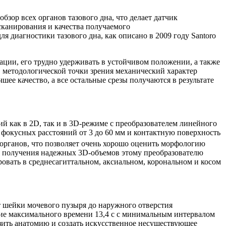
бзор всех органов тазового дна, что делает датчик
канирования и качества получаемого
для диагностики тазового дна, как описано в 2009 году Santoro
ации, его трудно удерживать в устойчивом положении, а также
С методологической точки зрения механический характер
чшее качество, а все остальные срезы получаются в результате
 как в 2D, так и в 3D-режиме с преобразователем линейного
н фокусных расстояний от 3 до 60 мм и контактную поверхность
 органов, что позволяет очень хорошо оценить морфологию
ля получения надежных 3D-объемов этому преобразователю
овать в среднесагиттальном, аксиальном, корональном и косом
т шейки мочевого пузыря до наружного отверстия
ние максимального времени 13,4 с с минимальным интервалом
азить анатомию и создать искусственное несуществующее