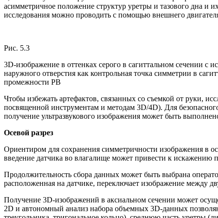
асимметричное положение структур уретры и тазового дна и 
исследования можно проводить с помощью внешнего двигателя.
Рис. 5.3
3D-изображение в оттенках серого в сагиттальном сечении с и
наружного отверстия как контрольная точка симметрии в сагитт
промежности PB
Чтобы избежать артефактов, связанных со съемкой от руки, ис
посвященной инструментам и методам 3D/4D). Для безопасного
получение ультразвукового изображения может быть выполнено 
Осевой разрез
Ориентиром для сохранения симметричности изображения в осево
введение датчика во влагалище может привести к искажению п
Продолжительность сбора данных может быть выбрана оператор
расположенная на датчике, переключает изображение между дв
Получение 3D-изображений в аксиальном сечении может осущес
2D и автономный анализ набора объемных 3D-данных позволяю
треугольника, тригональное кольцо), среднюю часть уретры (