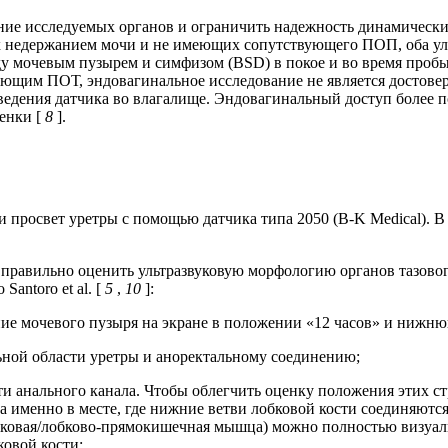
ние исследуемых органов и ограничить надежность динамически
щих недержанием мочи и не имеющих сопутствующего ПОП, оба 
ду мочевым пузырем и симфизом (BSD) в покое и во время пробы
ющим ПОТ, эндовагинальное исследование не является достове
едения датчика во влагалище. Эндовагинальный доступ более под
енки [
8
].
просвет уретры с помощью датчика типа 2050 (B-K Medical). B
правильно оценить ультразвуковую морфологию органов тазовог
Santoro et al. [
5
,
10
]:
ие мочевого пузыря на экране в положении «12 часов» и нижню
льной области уретры и аноректальному соединению;
рети анального канала. Чтобы облегчить оценку положения этих с
а именно в месте, где нижние ветви лобковой кости соединяются
овая/лобково-прямокишечная мышца) можно полностью визуали
овой кости;