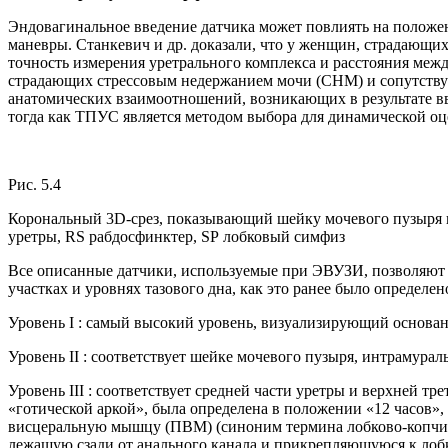
Эндовагинальное введение датчика может повлиять на положе
маневры. Станкевич и др. доказали, что у женщин, страдаю
точность измерения уретрального комплекса и расстояния меж
страдающих стрессовым недержанием мочи (СНМ) и сопутству
анатомических взаимоотношений, возникающих в результате вв
тогда как ТПУС является методом выбора для динамической оц
Рис. 5.4
Корональный 3D-срез, показывающий шейку мочевого пузыря и 
уретры, RS рабдосфинктер, SP лобковый симфиз
Все описанные датчики, используемые при ЭВУЗИ, позволяют 
участках и уровнях тазового дна, как это ранее было определено 
Уровень I : самый высокий уровень, визуализирующий основан
Уровень II : соответствует шейке мочевого пузыря, интрамура
Уровень III : соответствует средней части уретры и верхней т
«готической аркой», была определена в положении «12 часов», 
висцеральную мышцу (ПВМ) (синоним термина лобково-копчик
лежащую сзади от анального канала и прикрепляющуюся к лобк