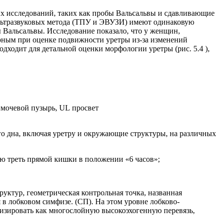
х исследований, таких как пробы Вальсальвы и сдавливающие
ультразвуковых метода (ТПУ и ЭВУЗИ) имеют одинаковую
 Вальсальвы. Исследование показало, что у женщин,
рным при оценке подвижности уретры из-за изменений
ходит для детальной оценки морфологии уретры (рис. 5.4 ),
 мочевой пузырь, UL просвет
о дна, включая уретру и окружающие структуры, на различных
ю треть прямой кишки в положении «6 часов»;
труктур, геометрическая контрольная точка, названная
 в лобковом симфизе. (СП). На этом уровне лобково-
зировать как многослойную высокоэхогенную перевязь,