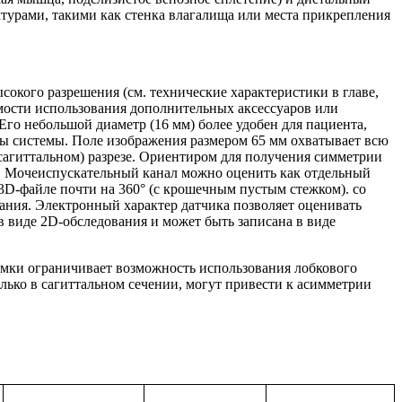
турами, такими как стенка влагалища или места прикрепления
окого разрешения (см. технические характеристики в главе,
имости использования дополнительных аксессуаров или
Его небольшой диаметр (16 мм) более удобен для пациента,
ры системы. Поле изображения размером 65 мм охватывает всю
сагиттальном) разрезе. Ориентиром для получения симметрии
3 ). Мочеиспускательный канал можно оценить как отдельный
в 3D-файле почти на 360° (с крошечным пустым стежком). со
вания. Электронный характер датчика позволяет оценивать
в виде 2D-обследования и может быть записана в виде
емки ограничивает возможность использования лобкового
лько в сагиттальном сечении, могут привести к асимметрии