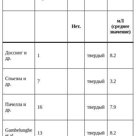
мЛ
Нет.
(среднее
значение)
Доссинг и
1
твердый
8.2
др.
Спьезиа и
7
твердый
3.2
др.
Пачелла и
16
твердый
7.9
др.
Gambelunghe
13
твердый
8.2
et al.