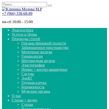
Перейти
Search
к
for:
содержанию
+7 (966) 338-68-89
пн-сб 10:00 - 15:00
Диагностика
Услуги и Цены
Переводы статей
Органы брюшной полости
Забрюшинное пространство
Молочные железы
Гинекология
Щитовидная железа
Эластография
Нервы + костно-мышечные
Сосуды
ЭхоКГ
Грудная клетка
Беременность
Мужские органы
О нас
Статьи + видео
Статьи
Видео материалы