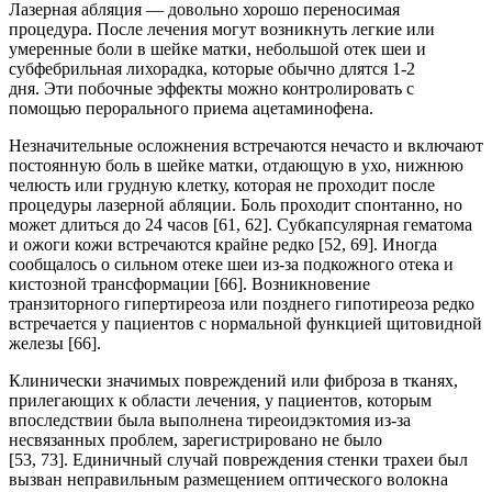
Лазерная абляция — довольно хорошо переносимая
процедура. После лечения могут возникнуть легкие или
умеренные боли в шейке матки, небольшой отек шеи и
субфебрильная лихорадка, которые обычно длятся 1-2
дня. Эти побочные эффекты можно контролировать с
помощью перорального приема ацетаминофена.
Незначительные осложнения встречаются нечасто и включают
постоянную боль в шейке матки, отдающую в ухо, нижнюю
челюсть или грудную клетку, которая не проходит после
процедуры лазерной абляции. Боль проходит спонтанно, но
может длиться до 24 часов [61, 62]. Субкапсулярная гематома
и ожоги кожи встречаются крайне редко [52, 69]. Иногда
сообщалось о сильном отеке шеи из-за подкожного отека и
кистозной трансформации [66]. Возникновение
транзиторного гипертиреоза или позднего гипотиреоза редко
встречается у пациентов с нормальной функцией щитовидной
железы [66].
Клинически значимых повреждений или фиброза в тканях,
прилегающих к области лечения, у пациентов, которым
впоследствии была выполнена тиреоидэктомия из-за
несвязанных проблем, зарегистрировано не было
[53, 73]. Единичный случай повреждения стенки трахеи был
вызван неправильным размещением оптического волокна