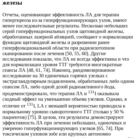
железы
Отчеты, оценивающие эффективность ЛА для терапии
гипертиреоза из-за гиперфункционирующих узлов, имеют
менее последовательные результаты. Несколько небольших
серий гиперфункциональных узлов щитовидной железы,
обработанных лазерной абляцией, сообщают о нормализации
функции щитовидной железы и разрешении ранее
гиперфункциональной области при радиоизотопном
сканировании после лечения [50, 55, 60]. Другие
исследования показали, что ЛА не всегда эффективна и что
для нормализации уровня ТТГ требуются многократные
сеансы ЛА [48, 61, 74]. Наконец, рандомизированное
исследование на 30 единичных горячих узелках с
экстрагландулярным подавлением, обработанных либо одним
сеансом ЛА, либо одной дозой радиоактивного йода,
131
продемонстрировало, что терапия ЛА и
I оказывала
сходный эффект на уменьшение объема узелков. Однако, в
131
отличие от
I, LA с меньшей вероятностью приводила к
нормальному уровню сывороточного ТТГ (только у 50 %
пациентов) [75]. В целом, эти результаты демонстрируют
эффективность ЛА при лечении небольших, одиночных и
умеренно гиперфункционирующих узелков [65, 74]. При
токсическом узловом зобе или крупных автономно