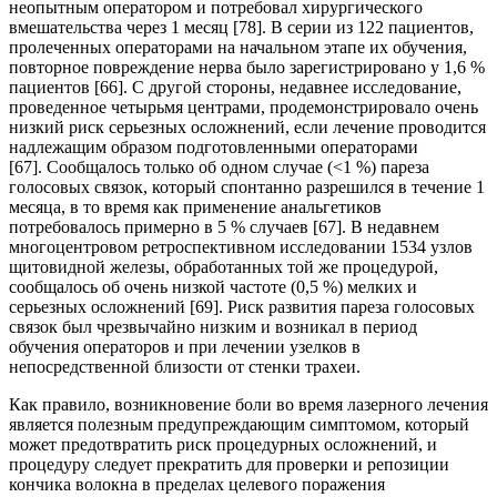
неопытным оператором и потребовал хирургического
вмешательства через 1 месяц [78]. В серии из 122 пациентов,
пролеченных операторами на начальном этапе их обучения,
повторное повреждение нерва было зарегистрировано у 1,6 %
пациентов [66]. С другой стороны, недавнее исследование,
проведенное четырьмя центрами, продемонстрировало очень
низкий риск серьезных осложнений, если лечение проводится
надлежащим образом подготовленными операторами
[67]. Сообщалось только об одном случае (<1 %) пареза
голосовых связок, который спонтанно разрешился в течение 1
месяца, в то время как применение анальгетиков
потребовалось примерно в 5 % случаев [67]. В недавнем
многоцентровом ретроспективном исследовании 1534 узлов
щитовидной железы, обработанных той же процедурой,
сообщалось об очень низкой частоте (0,5 %) мелких и
серьезных осложнений [69]. Риск развития пареза голосовых
связок был чрезвычайно низким и возникал в период
обучения операторов и при лечении узелков в
непосредственной близости от стенки трахеи.
Как правило, возникновение боли во время лазерного лечения
является полезным предупреждающим симптомом, который
может предотвратить риск процедурных осложнений, и
процедуру следует прекратить для проверки и репозиции
кончика волокна в пределах целевого поражения