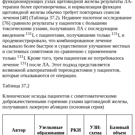
функционирующих узлах щитовидной железы результаты ЛА-
терапии более противоречивы, и нормализация функции
щитовидной железы обычно требует повторных сеансов
лечения [48] (Таблица 37.2). Недавнее пилотное исследование
[76] сравнило результаты у пациентов с большими
токсическими узлами, получавших ЛА с последующим
131
131
введением
I, с пациентами, получавшими только
I, и
продемонстрировало, что комбинированное лечение
вызывало более быстрое и существенное улучшение местных
и системных симптомов по сравнению с применением
131
только
I. Кроме того, трем пациентам не потребовалось
131
лечение
I после ЛА. Этот подход представляется
возможной альтернативой тиреоидэктомии у пациентов,
которые отказываются от операции.
Таблица 37.2
Клинические исходы пациентов с симптоматическими
доброкачественными горячими узлами щитовидной железы,
получавших лазерную абляцию (основная серия)
Узелковые
УЗИ-
Базовый
Автор
РКИ
образования
схема
объем