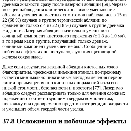
дренажа жидкости сразу после лазерной абляции [59]. Через 6
месяцев наблюдения клинически значимое уменьшение
объема и улучшение местных симптомов наблюдались в 15 из
22 (68 %) случаев в группе термической абляции по
сравнению только с 4 из 22 (18 %) случаев в группе дренажа
жидкости. Лазерная абляция значительно уменьшила
солидный компонент кистозного поражения (с 1,8 до 1,0 мл),
в то время как в группе, получавшей только дренаж,
солидный компонент уменьшен не был. Сообщений о
побочных эффектах не поступало, функция щитовидной
железы сохранялась.
Даже если результаты лазерной абляции кистозных узлов
благоприятны, чрескожная инъекция этанола по-прежнему
остается минимально инвазивным методом лечения первой
линии преимущественно кистозных поражений из-за его
низкой стоимости, безопасности и простоты [77]. Лазерную
абляцию следует рассматривать только для лечения сложных
поражений с соответствующим твердым компонентом,
поскольку она одновременно предотвратит рецидив жидкости
и уменьшит объем твердой части узелка.
37.8 Осложнения и побочные эффекты