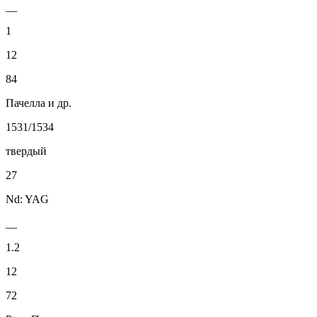
__
1
12
84
Пачелла и др.
1531/1534
твердый
27
Nd: YAG
__
1.2
12
72