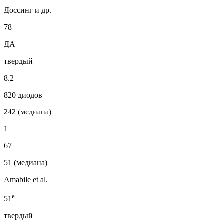
Доссинг и др.
78
ДА
твердый
8.2
820 диодов
242 (медиана)
1
67
51 (медиана)
Amabile et al.
e
51
твердый