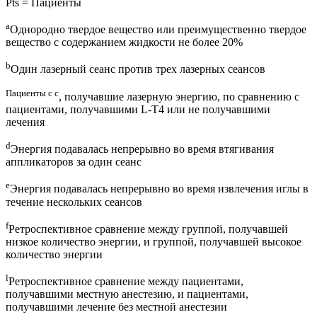
Pts = Пациенты
a
Однородно твердое вещество или преимущественно твердое
вещество с содержанием жидкости не более 20%
b
Один лазерный сеанс против трех лазерных сеансов
Пациенты с c
, получавшие лазерную энергию, по сравнению с
пациентами, получавшими L-T4 или не получавшими
лечения
d
Энергия подавалась непрерывно во время втягивания
аппликаторов за один сеанс
e
Энергия подавалась непрерывно во время извлечения иглы в
течение нескольких сеансов
f
Ретроспективное сравнение между группой, получавшей
низкое количество энергии, и группой, получавшей высокое
количество энергии
l
Ретроспективное сравнение между пациентами,
получавшими местную анестезию, и пациентами,
получавшими лечение без местной анестезии