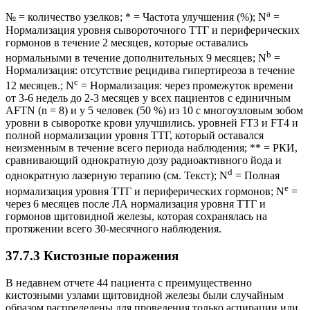
a
№ = количество узелков; * = Частота улучшения (%); N
=
Нормализация уровня сывороточного ТТГ и периферических
гормонов в течение 2 месяцев, которые оставались
b
нормальными в течение дополнительных 9 месяцев; N
=
Нормализация: отсутствие рецидива гипертиреоза в течение
c
12 месяцев.; N
= Нормализация: через промежуток времени
от 3-6 недель до 2-3 месяцев у всех пациентов с единичным
AFTN (n = 8) и у 5 человек (50 %) из 10 с многоузловым зобом
уровни в сыворотке крови улучшились. уровней FT3 и FT4 и
полной нормализации уровня ТТГ, который оставался
неизменным в течение всего периода наблюдения; ** = РКИ,
сравнивающий однократную дозу радиоактивного йода и
d
однократную лазерную терапию (см. Текст); N
= Полная
e
нормализация уровня ТТГ и периферических гормонов; N
=
через 6 месяцев после ЛА нормализация уровня ТТГ и
гормонов щитовидной железы, которая сохранялась на
протяжении всего 30-месячного наблюдения.
37.7.3 Кистозные поражения
В недавнем отчете 44 пациента с преимущественно
кистозными узлами щитовидной железы были случайным
образом распределены для проведения только аспирации или