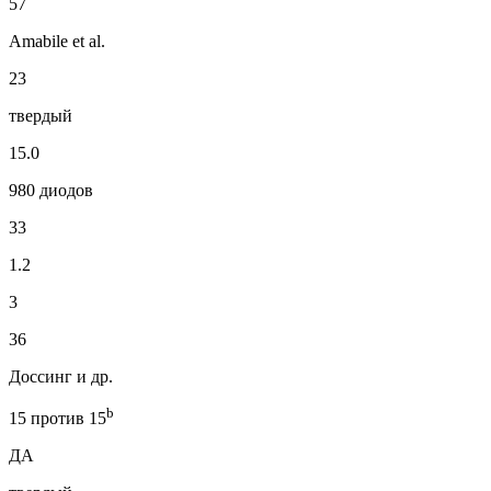
57
Amabile et al.
23
твердый
15.0
980 диодов
33
1.2
3
36
Доссинг и др.
b
15 против 15
ДА