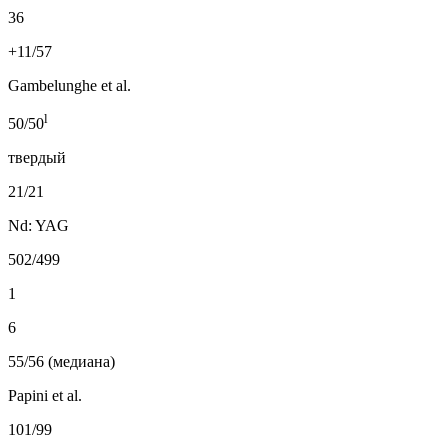
36
+11/57
Gambelunghe et al.
l
50/50
твердый
21/21
Nd: YAG
502/499
1
6
55/56 (медиана)
Papini et al.
101/99