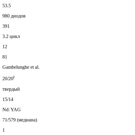
53.5
980 диодов
391
3.2 цикл
12
81
Gambelunghe et al.
f
20/20
твердый
15/14
Nd: YAG
71/579 (медиана)
1