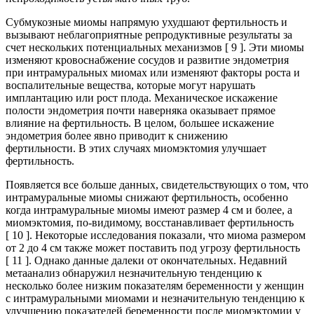
Субмукозные миомы напрямую ухудшают фертильность и
вызывают неблагоприятные репродуктивные результаты за
счет нескольких потенциальных механизмов [ 9 ]. Эти миомы
изменяют кровоснабжение сосудов и развитие эндометрия
при интрамуральных миомах или изменяют факторы роста и
воспалительные вещества, которые могут нарушать
имплантацию или рост плода. Механическое искажение
полости эндометрия почти наверняка оказывает прямое
влияние на фертильность. В целом, большее искажение
эндометрия более явно приводит к снижению
фертильности. В этих случаях миомэктомия улучшает
фертильность.
Появляется все больше данных, свидетельствующих о том, что
интрамуральные миомы снижают фертильность, особенно
когда интрамуральные миомы имеют размер 4 см и более, а
миомэктомия, по-видимому, восстанавливает фертильность
[ 10 ]. Некоторые исследования показали, что миома размером
от 2 до 4 см также может поставить под угрозу фертильность
[ 11 ]. Однако данные далеки от окончательных. Недавний
метаанализ обнаружил незначительную тенденцию к
несколько более низким показателям беременности у женщин
с интрамуральными миомами и незначительную тенденцию к
улучшению показателей беременности после миомэктомии у