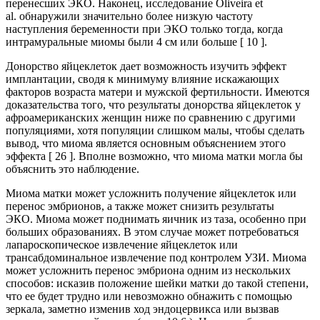
перенесших ЭКО. Наконец, исследование Oliveira et
al. обнаружили значительно более низкую частоту
наступления беременности при ЭКО только тогда, когда
интрамуральные миомы были 4 см или больше [ 10 ].
Донорство яйцеклеток дает возможность изучить эффект
имплантации, сводя к минимуму влияние искажающих
факторов возраста матери и мужской фертильности. Имеются
доказательства того, что результаты донорства яйцеклеток у
афроамериканских женщин ниже по сравнению с другими
популяциями, хотя популяции слишком малы, чтобы сделать
вывод, что миома является основным объяснением этого
эффекта [ 26 ]. Вполне возможно, что миома матки могла бы
объяснить это наблюдение.
Миома матки может усложнить получение яйцеклеток или
перенос эмбрионов, а также может снизить результаты
ЭКО. Миома может поднимать яичник из таза, особенно при
больших образованиях. В этом случае может потребоваться
лапароскопическое извлечение яйцеклеток или
трансабдоминальное извлечение под контролем УЗИ. Миома
может усложнить перенос эмбриона одним из нескольких
способов: исказив положение шейки матки до такой степени,
что ее будет трудно или невозможно обнажить с помощью
зеркала, заметно изменив ход эндоцервикса или вызвав