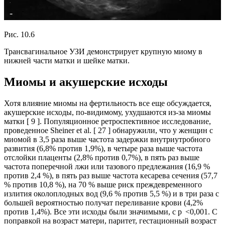
Рис. 10.6
Трансвагинальное УЗИ демонстрирует крупную миому в
нижней части матки и шейке матки.
Миомы и акушерские исходы
Хотя влияние миомы на фертильность все еще обсуждается,
акушерские исходы, по-видимому, ухудшаются из-за миомы
матки [ 9 ]. Популяционное ретроспективное исследование,
проведенное Sheiner et al. [ 27 ] обнаружили, что у женщин с
миомой в 3,5 раза выше частота задержки внутриутробного
развития (6,8% против 1,9%), в четыре раза выше частота
отслойки плаценты (2,8% против 0,7%), в пять раз выше
частота поперечной лжи или тазового предлежания (16,9 %
против 2,4 %), в пять раз выше частота кесарева сечения (57,7
% против 10,8 %), на 70 % выше риск преждевременного
излития околоплодных вод (9,6 % против 5,5 %) и в три раза с
большей вероятностью получат переливание крови (4,2%
против 1,4%). Все эти исходы были значимыми, с p <0,001. С
поправкой на возраст матери, паритет, гестационный возраст