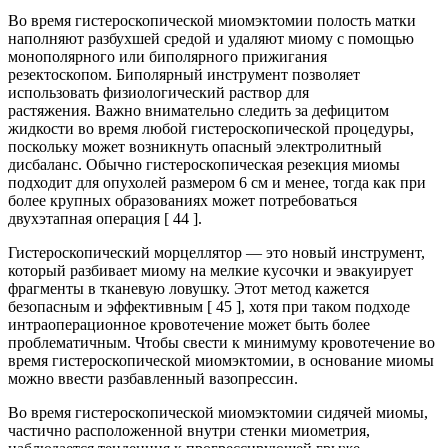
Во время гистероскопической миомэктомии полость матки
наполняют разбухшей средой и удаляют миому с помощью
монополярного или биполярного прижигания
резектоскопом. Биполярный инструмент позволяет
использовать физиологический раствор для
растяжения. Важно внимательно следить за дефицитом
жидкости во время любой гистероскопической процедуры,
поскольку может возникнуть опасный электролитный
дисбаланс. Обычно гистероскопическая резекция миомы
подходит для опухолей размером 6 см и менее, тогда как при
более крупных образованиях может потребоваться
двухэтапная операция [ 44 ].
Гистероскопический морцеллятор — это новый инструмент,
который разбивает миому на мелкие кусочки и эвакуирует
фрагменты в тканевую ловушку. Этот метод кажется
безопасным и эффективным [ 45 ], хотя при таком подходе
интраоперационное кровотечение может быть более
проблематичным. Чтобы свести к минимуму кровотечение во
время гистероскопической миомэктомии, в основание миомы
можно ввести разбавленный вазопрессин.
Во время гистероскопической миомэктомии сидячей миомы,
частично расположенной внутри стенки миометрия,