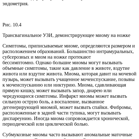
эндометрия.
Рис. 10.4
Трансвагинальное УЗИ, демонстрирующее миому на ножке
Симптомы, приписываемые миоме, определяются размером и
расположением образований. Большинство интрамуральных,
субсерозных и миом на ножке протекают
бессимптомно. Однако большие миомы могут вызывать
объемные симптомы, такие как давление в животе, вздутие
живота или вздутие живота. Миома, которая давит на мочевой
пузырь, может вызывать учащенное мочеиспускание, позывы
к мочеиспусканию или никтурию. Миома, сдавливающая
прямую кишку, может вызывать запор, диарею или
чередующиеся симптомы. Инфаркт миомы может вызвать
сильную острую боль, а воспаление, вызванное
дегенерирующей миомой, может вызвать спайки. Фибромы,
расположенные в задней части тупика, могут вызывать
диспареунию. Иногда миома сопровождается хронической,
периодической или циклической болью.
Субмукозные миомы часто вызывают аномальные маточные