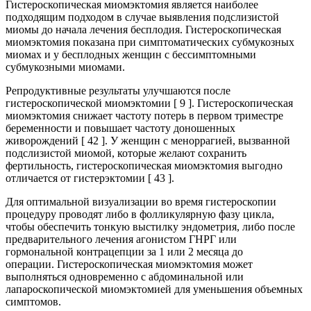
Гистероскопическая миомэктомия является наиболее
подходящим подходом в случае выявления подслизистой
миомы до начала лечения бесплодия. Гистероскопическая
миомэктомия показана при симптоматических субмукозных
миомах и у бесплодных женщин с бессимптомными
субмукозными миомами.
Репродуктивные результаты улучшаются после
гистероскопической миомэктомии [ 9 ]. Гистероскопическая
миомэктомия снижает частоту потерь в первом триместре
беременности и повышает частоту доношенных
живорождений [ 42 ]. У женщин с меноррагией, вызванной
подслизистой миомой, которые желают сохранить
фертильность, гистероскопическая миомэктомия выгодно
отличается от гистерэктомии [ 43 ].
Для оптимальной визуализации во время гистероскопии
процедуру проводят либо в фолликулярную фазу цикла,
чтобы обеспечить тонкую выстилку эндометрия, либо после
предварительного лечения агонистом ГНРГ или
гормональной контрацепции за 1 или 2 месяца до
операции. Гистероскопическая миомэктомия может
выполняться одновременно с абдоминальной или
лапароскопической миомэктомией для уменьшения объемных
симптомов.