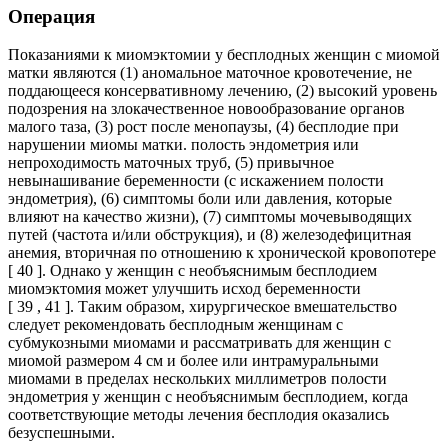
Операция
Показаниями к миомэктомии у бесплодных женщин с миомой
матки являются (1) аномальное маточное кровотечение, не
поддающееся консервативному лечению, (2) высокий уровень
подозрения на злокачественное новообразование органов
малого таза, (3) рост после менопаузы, (4) бесплодие при
нарушении миомы матки. полость эндометрия или
непроходимость маточных труб, (5) привычное
невынашивание беременности (с искажением полости
эндометрия), (6) симптомы боли или давления, которые
влияют на качество жизни), (7) симптомы мочевыводящих
путей (частота и/или обструкция), и (8) железодефицитная
анемия, вторичная по отношению к хронической кровопотере
[ 40 ]. Однако у женщин с необъяснимым бесплодием
миомэктомия может улучшить исход беременности
[ 39 , 41 ]. Таким образом, хирургическое вмешательство
следует рекомендовать бесплодным женщинам с
субмукозными миомами и рассматривать для женщин с
миомой размером 4 см и более или интрамуральными
миомами в пределах нескольких миллиметров полости
эндометрия у женщин с необъяснимым бесплодием, когда
соответствующие методы лечения бесплодия оказались
безуспешными.