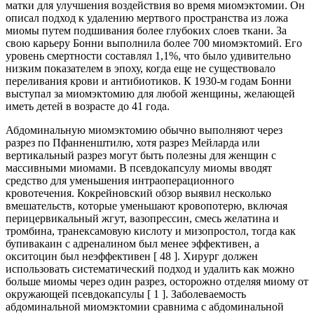
матки для улучшения воздействия во время миомэктомии. Он
описал подход к удалению мертвого пространства из ложа
миомы путем подшивания более глубоких слоев ткани. За
свою карьеру Бонни выполнила более 700 миомэктомий. Его
уровень смертности составлял 1,1%, что было удивительно
низким показателем в эпоху, когда еще не существовало
переливания крови и антибиотиков. К 1930-м годам Бонни
выступал за миомэктомию для любой женщины, желающей
иметь детей в возрасте до 41 года.
Абдоминальную миомэктомию обычно выполняют через
разрез по Пфанненштилю, хотя разрез Мейларда или
вертикальный разрез могут быть полезны для женщин с
массивными миомами. В псевдокапсулу миомы вводят
средство для уменьшения интраоперационного
кровотечения. Кокрейновский обзор выявил несколько
вмешательств, которые уменьшают кровопотерю, включая
перицервикальный жгут, вазопрессин, смесь желатина и
тромбина, транексамовую кислоту и мизопростол, тогда как
бупивакаин с адреналином был менее эффективен, а
окситоцин был неэффективен [ 48 ]. Хирург должен
использовать систематический подход и удалить как можно
больше миомы через один разрез, осторожно отделяя миому от
окружающей псевдокапсулы [ 1 ]. Заболеваемость
абдоминальной миомэктомии сравнима с абдоминальной