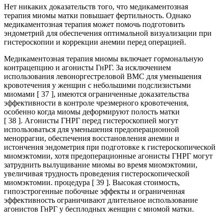
Нет никаких доказательств того, что медикаментозная
терапия миомы матки повышает фертильность. Однако
медикаментозная терапия может помочь подготовить
эндометрий для обеспечения оптимальной визуализации при
гистероскопии и коррекции анемии перед операцией.
Медикаментозная терапия миомы включает гормональную
контрацепцию и агонисты ГнРГ. За исключением
использования левоноргестреловой ВМС для уменьшения
кровотечения у женщин с небольшими подслизистыми
миомами [ 37 ], имеются ограниченные доказательства
эффективности в контроле чрезмерного кровотечения,
особенно когда миомы деформируют полость матки
[ 38 ]. Агонисты ГНРГ перед гистероскопией могут
использоваться для уменьшения предоперационной
меноррагии, обеспечения восстановления анемии и
истончения эндометрия при подготовке к гистероскопической
миомэктомии, хотя предоперационные агонисты ГНРГ могут
затруднить вылущивание миомы во время миомэктомии,
увеличивая трудность проведения гистероскопической
миомэктомии. процедура [ 39 ]. Высокая стоимость,
гипоэстрогенные побочные эффекты и ограниченная
эффективность ограничивают длительное использование
агонистов ГнРГ у бесплодных женщин с миомой матки.