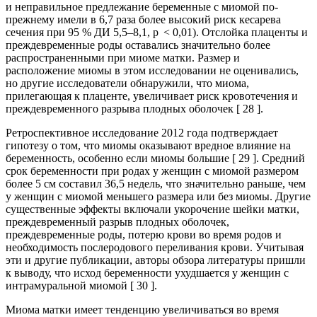
и неправильное предлежание беременные с миомой по-
прежнему имели в 6,7 раза более высокий риск кесарева
сечения при 95 % ДИ 5,5–8,1, p < 0,01). Отслойка плаценты и
преждевременные роды оставались значительно более
распространенными при миоме матки. Размер и
расположение миомы в этом исследовании не оценивались,
но другие исследователи обнаружили, что миома,
прилегающая к плаценте, увеличивает риск кровотечения и
преждевременного разрыва плодных оболочек [ 28 ].
Ретроспективное исследование 2012 года подтверждает
гипотезу о том, что миомы оказывают вредное влияние на
беременность, особенно если миомы большие [ 29 ]. Средний
срок беременности при родах у женщин с миомой размером
более 5 см составил 36,5 недель, что значительно раньше, чем
у женщин с миомой меньшего размера или без миомы. Другие
существенные эффекты включали укорочение шейки матки,
преждевременный разрыв плодных оболочек,
преждевременные роды, потерю крови во время родов и
необходимость послеродового переливания крови. Учитывая
эти и другие публикации, авторы обзора литературы пришли
к выводу, что исход беременности ухудшается у женщин с
интрамуральной миомой [ 30 ].
Миома матки имеет тенденцию увеличиваться во время