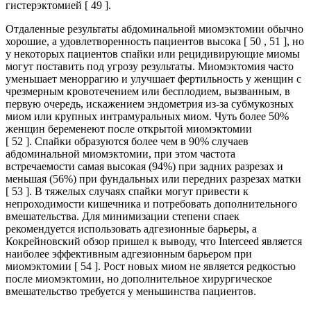
гистерэктомией [ 49 ].
Отдаленные результаты абдоминальной миомэктомии обычно
хорошие, а удовлетворенность пациентов высока [ 50 , 51 ], но
у некоторых пациентов спайки или рецидивирующие миомы
могут поставить под угрозу результаты. Миомэктомия часто
уменьшает меноррагию и улучшает фертильность у женщин с
чрезмерным кровотечением или бесплодием, вызванным, в
первую очередь, искажением эндометрия из-за субмукозных
миом или крупных интрамуральных миом. Чуть более 50%
женщин беременеют после открытой миомэктомии
[ 52 ]. Спайки образуются более чем в 90% случаев
абдоминальной миомэктомии, при этом частота
встречаемости самая высокая (94%) при задних разрезах и
меньшая (56%) при фундальных или передних разрезах матки
[ 53 ]. В тяжелых случаях спайки могут привести к
непроходимости кишечника и потребовать дополнительного
вмешательства. Для минимизации степени спаек
рекомендуется использовать адгезионные барьеры, а
Кокрейновский обзор пришел к выводу, что Interceed является
наиболее эффективным адгезионным барьером при
миомэктомии [ 54 ]. Рост новых миом не является редкостью
после миомэктомии, но дополнительное хирургическое
вмешательство требуется у меньшинства пациентов.