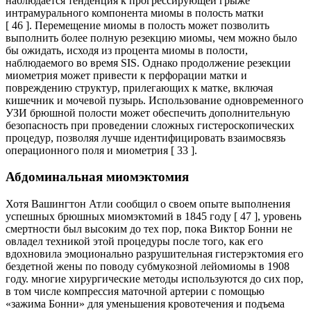
наблюдается тенденция к прогрессирующей грыже
интрамурального компонента миомы в полость матки
[ 46 ]. Перемещение миомы в полость может позволить
выполнить более полную резекцию миомы, чем можно было
бы ожидать, исходя из процента миомы в полости,
наблюдаемого во время SIS. Однако продолжение резекции
миометрия может привести к перфорации матки и
повреждению структур, прилегающих к матке, включая
кишечник и мочевой пузырь. Использование одновременного
УЗИ брюшной полости может обеспечить дополнительную
безопасность при проведении сложных гистероскопических
процедур, позволяя лучше идентифицировать взаимосвязь
операционного поля и миометрия [ 33 ].
Абдоминальная миомэктомия
Хотя Вашингтон Атли сообщил о своем опыте выполнения
успешных брюшных миомэктомий в 1845 году [ 47 ], уровень
смертности был высоким до тех пор, пока Виктор Бонни не
овладел техникой этой процедуры после того, как его
вдохновила эмоционально разрушительная гистерэктомия его
бездетной жены по поводу субмукозной лейомиомы в 1908
году. многие хирургические методы используются до сих пор,
в том числе компрессия маточной артерии с помощью
«зажима Бонни» для уменьшения кровотечения и подъема