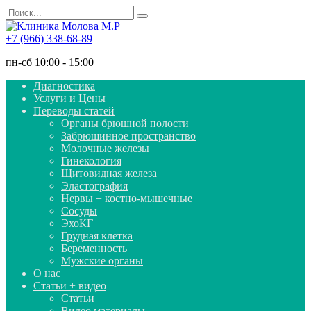
Перейти
Search
к
for:
содержанию
+7 (966) 338-68-89
пн-сб 10:00 - 15:00
Диагностика
Услуги и Цены
Переводы статей
Органы брюшной полости
Забрюшинное пространство
Молочные железы
Гинекология
Щитовидная железа
Эластография
Нервы + костно-мышечные
Сосуды
ЭхоКГ
Грудная клетка
Беременность
Мужские органы
О нас
Статьи + видео
Статьи
Видео материалы