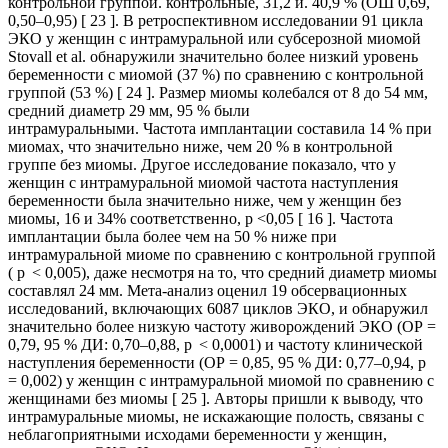
контрольной группой. контрольные, 31,2 и. 40,9 % (ОШ 0,69,
0,50–0,95) [ 23 ]. В ретроспективном исследовании 91 цикла
ЭКО у женщин с интрамуральной или субсерозной миомой
Stovall et al. обнаружили значительно более низкий уровень
беременности с миомой (37 %) по сравнению с контрольной
группой (53 %) [ 24 ]. Размер миомы колебался от 8 до 54 мм,
средний диаметр 29 мм, 95 % были
интрамуральными. Частота имплантации составила 14 % при
миомах, что значительно ниже, чем 20 % в контрольной
группе без миомы. Другое исследование показало, что у
женщин с интрамуральной миомой частота наступления
беременности была значительно ниже, чем у женщин без
миомы, 16 и 34% соответственно, p <0,05 [ 16 ]. Частота
имплантации была более чем на 50 % ниже при
интрамуральной миоме по сравнению с контрольной группой
( p < 0,005), даже несмотря на то, что средний диаметр миомы
составлял 24 мм. Мета-анализ оценил 19 обсервационных
исследований, включающих 6087 циклов ЭКО, и обнаружил
значительно более низкую частоту живорождений ЭКО (ОР =
0,79, 95 % ДИ: 0,70–0,88, р < 0,0001) и частоту клинической
наступления беременности (ОР = 0,85, 95 % ДИ: 0,77–0,94, p
= 0,002) у женщин с интрамуральной миомой по сравнению с
женщинами без миомы [ 25 ]. Авторы пришли к выводу, что
интрамуральные миомы, не искажающие полость, связаны с
неблагоприятными исходами беременности у женщин,