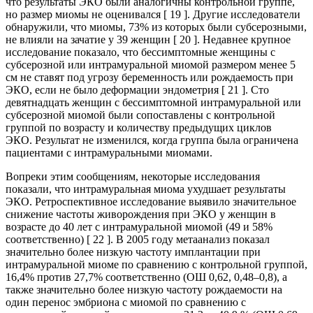
что результаты ЭКО были аналогичны контрольной группе,
но размер миомы не оценивался [ 19 ]. Другие исследователи
обнаружили, что миомы, 73% из которых были субсерозными,
не влияли на зачатие у 39 женщин [ 20 ]. Недавнее крупное
исследование показало, что бессимптомные женщины с
субсерозной или интрамуральной миомой размером менее 5
см не ставят под угрозу беременность или рождаемость при
ЭКО, если не было деформации эндометрия [ 21 ]. Сто
девятнадцать женщин с бессимптомной интрамуральной или
субсерозной миомой были сопоставлены с контрольной
группой по возрасту и количеству предыдущих циклов
ЭКО. Результат не изменился, когда группа была ограничена
пациентами с интрамуральными миомами.
Вопреки этим сообщениям, некоторые исследования
показали, что интрамуральная миома ухудшает результаты
ЭКО. Ретроспективное исследование выявило значительное
снижение частоты живорождения при ЭКО у женщин в
возрасте до 40 лет с интрамуральной миомой (49 и 58%
соответственно) [ 22 ]. В 2005 году метаанализ показал
значительно более низкую частоту имплантации при
интрамуральной миоме по сравнению с контрольной группой,
16,4% против 27,7% соответственно (ОШ 0,62, 0,48–0,8), а
также значительно более низкую частоту рождаемости на
один перенос эмбриона с миомой по сравнению с