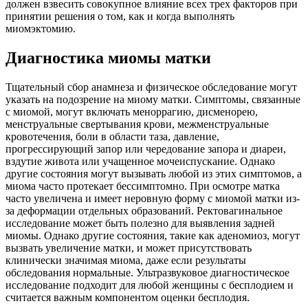
должен взвесить совокупное влияние всех трех факторов при
принятии решения о том, как и когда выполнять
миомэктомию.
Диагностика миомы матки
Тщательный сбор анамнеза и физическое обследование могут
указать на подозрение на миому матки. Симптомы, связанные
с миомой, могут включать меноррагию, дисменорею,
менструальные свертывания крови, межменструальные
кровотечения, боли в области таза, давление,
прогрессирующий запор или чередование запора и диареи,
вздутие живота или учащенное мочеиспускание. Однако
другие состояния могут вызывать любой из этих симптомов, а
миома часто протекает бессимптомно. При осмотре матка
часто увеличена и имеет неровную форму с миомой матки из-
за деформации отдельных образований. Ректовагинальное
исследование может быть полезно для выявления задней
миомы. Однако другие состояния, такие как аденомиоз, могут
вызвать увеличение матки, и может присутствовать
клинически значимая миома, даже если результаты
обследования нормальные. Ультразвуковое диагностическое
исследование подходит для любой женщины с бесплодием и
считается важным компонентом оценки бесплодия.