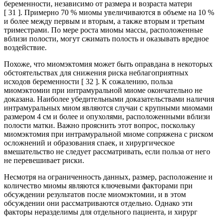
беременности, независимо от размера и возраста матери
[ 31 ]. Примерно 70 % миомы увеличиваются в объеме на 10 %
и более между первым и вторым, а также вторым и третьим
триместрами. По мере роста миомы массы, расположенные
вблизи полости, могут сжимать полость и оказывать вредное
воздействие.
Похоже, что миомэктомия может быть оправдана в некоторых
обстоятельствах для снижения риска неблагоприятных
исходов беременности [ 32 ]. К сожалению, польза
миомэктомии при интрамуральной миоме окончательно не
доказана. Наиболее убедительными доказательствами наличия
интрамуральных миом являются случаи с крупными миомами
размером 4 см и более и опухолями, расположенными вблизи
полости матки. Важно прояснить этот вопрос, поскольку
миомэктомия при интрамуральной миоме сопряжена с риском
осложнений и образования спаек, и хирургическое
вмешательство не следует рассматривать, если польза от него
не перевешивает риски.
Несмотря на ограниченность данных, размер, расположение и
количество миомы являются ключевыми факторами при
обсуждении результатов после миомэктомии, и в этом
обсуждении они рассматриваются отдельно. Однако эти
факторы неразделимы для отдельного пациента, и хирург