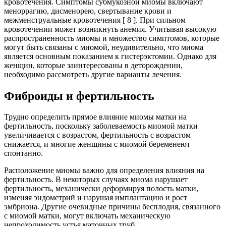
кровотечения. Симптомы субмукозной миомы включают
меноррагию, дисменорею, свертывание крови и
межменструальные кровотечения [ 8 ]. При сильном
кровотечении может возникнуть анемия. Учитывая высокую
распространенность миомы и множество симптомов, которые
могут быть связаны с миомой, неудивительно, что миома
является основным показанием к гистерэктомии. Однако для
женщин, которые заинтересованы в деторождении,
необходимо рассмотреть другие варианты лечения.
Фиброиды и фертильность
Трудно определить прямое влияние миомы матки на
фертильность, поскольку заболеваемость миомой матки
увеличивается с возрастом, фертильность с возрастом
снижается, и многие женщины с миомой беременеют
спонтанно.
Расположение миомы важно для определения влияния на
фертильность. В некоторых случаях миома нарушает
фертильность, механически деформируя полость матки,
изменяя эндометрий и нарушая имплантацию и рост
эмбриона. Другие очевидные причины бесплодия, связанного
с миомой матки, могут включать механическую
непроходимость устья маточных труб.