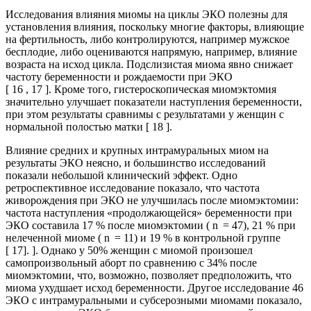
Исследования влияния миомы на циклы ЭКО полезны для
установления влияния, поскольку многие факторы, влияющие
на фертильность, либо контролируются, например мужское
бесплодие, либо оцениваются напрямую, например, влияние
возраста на исход цикла. Подслизистая миома явно снижает
частоту беременности и рождаемости при ЭКО
[ 16 , 17 ]. Кроме того, гистероскопическая миомэктомия
значительно улучшает показатели наступления беременности,
при этом результаты сравнимы с результатами у женщин с
нормальной полостью матки [ 18 ].
Влияние средних и крупных интрамуральных миом на
результаты ЭКО неясно, и большинство исследований
показали небольшой клинический эффект. Одно
ретроспективное исследование показало, что частота
живорождения при ЭКО не улучшилась после миомэктомии:
частота наступления «продолжающейся» беременности при
ЭКО составила 17 % после миомэктомии ( n = 47), 21 % при
нелеченной миоме ( n = 11) и 19 % в контрольной группе
[ 17]. ]. Однако у 50% женщин с миомой произошел
самопроизвольный аборт по сравнению с 34% после
миомэктомии, что, возможно, позволяет предположить, что
миома ухудшает исход беременности. Другое исследование 46
ЭКО с интрамуральными и субсерозными миомами показало,