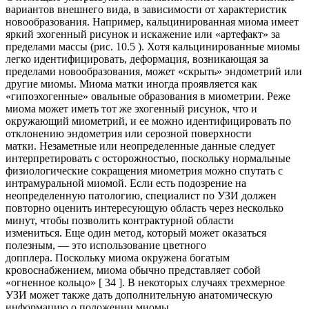
вариантов внешнего вида, в зависимости от характеристик
новообразования. Например, кальцинированная миома имеет
яркий эхогенный рисунок и искажение или «артефакт» за
пределами массы (рис. 10.5 ). Хотя кальцинированные миомы
легко идентифицировать, деформация, возникающая за
пределами новообразования, может «скрыть» эндометрий или
другие миомы. Миома матки иногда проявляется как
«гипоэхогенные» овальные образования в миометрии. Реже
миома может иметь тот же эхогенный рисунок, что и
окружающий миометрий, и ее можно идентифицировать по
отклонению эндометрия или серозной поверхности
матки. Незаметные или неопределенные данные следует
интерпретировать с осторожностью, поскольку нормальные
физиологические сокращения миометрия можно спутать с
интрамуральной миомой. Если есть подозрение на
неопределенную патологию, специалист по УЗИ должен
повторно оценить интересующую область через несколько
минут, чтобы позволить контрактурной области
измениться. Еще один метод, который может оказаться
полезным, — это использование цветного
допплера. Поскольку миома окружена богатым
кровоснабжением, миома обычно представляет собой
«огненное кольцо» [ 34 ]. В некоторых случаях трехмерное
УЗИ может также дать дополнительную анатомическую
информацию о положении миомы.