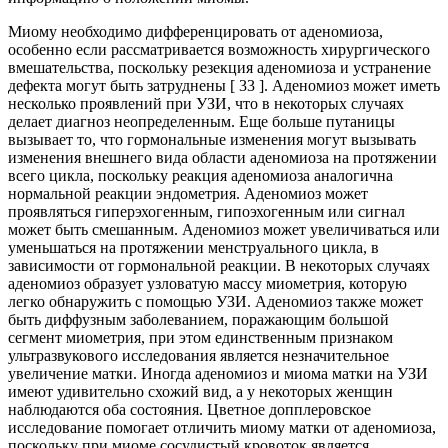
Миому необходимо дифференцировать от аденомиоза,
особенно если рассматривается возможность хирургического
вмешательства, поскольку резекция аденомиоза и устранение
дефекта могут быть затруднены [ 33 ]. Аденомиоз может иметь
несколько проявлений при УЗИ, что в некоторых случаях
делает диагноз неопределенным. Еще больше путаницы
вызывает то, что гормональные изменения могут вызывать
изменения внешнего вида области аденомиоза на протяжении
всего цикла, поскольку реакция аденомиоза аналогична
нормальной реакции эндометрия. Аденомиоз может
проявляться гиперэхогенным, гипоэхогенным или сигнал
может быть смешанным. Аденомиоз может увеличиваться или
уменьшаться на протяжении менструального цикла, в
зависимости от гормональной реакции. В некоторых случаях
аденомиоз образует узловатую массу миометрия, которую
легко обнаружить с помощью УЗИ. Аденомиоз также может
быть диффузным заболеванием, поражающим большой
сегмент миометрия, при этом единственным признаком
ультразвукового исследования является незначительное
увеличение матки. Иногда аденомиоз и миома матки на УЗИ
имеют удивительно схожий вид, а у некоторых женщин
наблюдаются оба состояния. Цветное допплеровское
исследование помогает отличить миому матки от аденомиоза,
поскольку при миоме сосудистый кровоток является