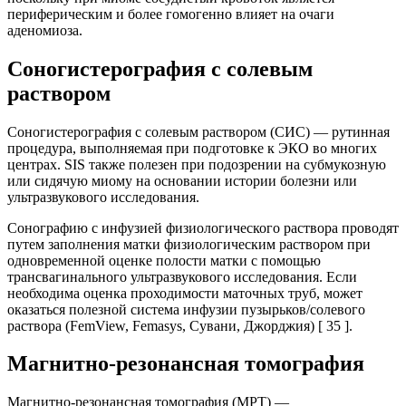
периферическим и более гомогенно влияет на очаги
аденомиоза.
Соногистерография с солевым
раствором
Соногистерография с солевым раствором (СИС) — рутинная
процедура, выполняемая при подготовке к ЭКО во многих
центрах. SIS также полезен при подозрении на субмукозную
или сидячую миому на основании истории болезни или
ультразвукового исследования.
Сонографию с инфузией физиологического раствора проводят
путем заполнения матки физиологическим раствором при
одновременной оценке полости матки с помощью
трансвагинального ультразвукового исследования. Если
необходима оценка проходимости маточных труб, может
оказаться полезной система инфузии пузырьков/солевого
раствора (FemView, Femasys, Сувани, Джорджия) [ 35 ].
Магнитно-резонансная томография
Магнитно-резонансная томография (МРТ) —