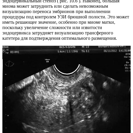
эндоцервикальный стеноз ( рис. 10.6 ). Наконец, большая
миома может затруднить или сделать невозможным
визуализацию переноса эмбрионов при выполнении
процедуры под контролем УЗИ брюшной полости. Это может
иметь решающее значение, особенно при миоме матки,
поскольку увеличение сложности или извитости
эндоцервикса затрудняет визуализацию трансферного
катетера для подтверждения оптимального размещения.