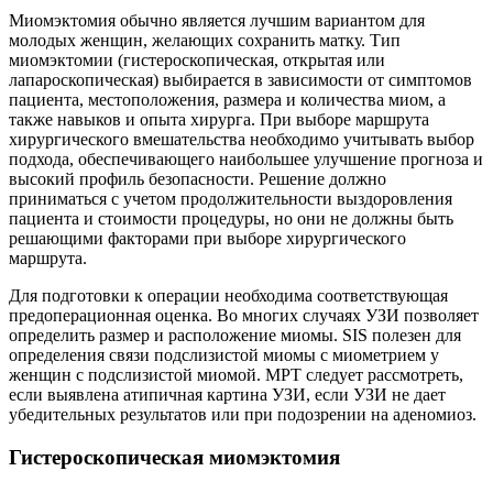
Миомэктомия обычно является лучшим вариантом для
молодых женщин, желающих сохранить матку. Тип
миомэктомии (гистероскопическая, открытая или
лапароскопическая) выбирается в зависимости от симптомов
пациента, местоположения, размера и количества миом, а
также навыков и опыта хирурга. При выборе маршрута
хирургического вмешательства необходимо учитывать выбор
подхода, обеспечивающего наибольшее улучшение прогноза и
высокий профиль безопасности. Решение должно
приниматься с учетом продолжительности выздоровления
пациента и стоимости процедуры, но они не должны быть
решающими факторами при выборе хирургического
маршрута.
Для подготовки к операции необходима соответствующая
предоперационная оценка. Во многих случаях УЗИ позволяет
определить размер и расположение миомы. SIS полезен для
определения связи подслизистой миомы с миометрием у
женщин с подслизистой миомой. МРТ следует рассмотреть,
если выявлена ​​атипичная картина УЗИ, если УЗИ не дает
убедительных результатов или при подозрении на аденомиоз.
Гистероскопическая миомэктомия