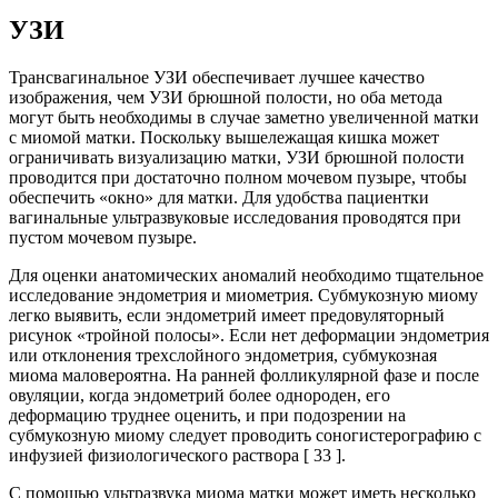
УЗИ
Трансвагинальное УЗИ обеспечивает лучшее качество
изображения, чем УЗИ брюшной полости, но оба метода
могут быть необходимы в случае заметно увеличенной матки
с миомой матки. Поскольку вышележащая кишка может
ограничивать визуализацию матки, УЗИ брюшной полости
проводится при достаточно полном мочевом пузыре, чтобы
обеспечить «окно» для матки. Для удобства пациентки
вагинальные ультразвуковые исследования проводятся при
пустом мочевом пузыре.
Для оценки анатомических аномалий необходимо тщательное
исследование эндометрия и миометрия. Субмукозную миому
легко выявить, если эндометрий имеет предовуляторный
рисунок «тройной полосы». Если нет деформации эндометрия
или отклонения трехслойного эндометрия, субмукозная
миома маловероятна. На ранней фолликулярной фазе и после
овуляции, когда эндометрий более однороден, его
деформацию труднее оценить, и при подозрении на
субмукозную миому следует проводить соногистерографию с
инфузией физиологического раствора [ 33 ].
С помощью ультразвука миома матки может иметь несколько