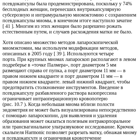
псевдокапсулы была продемонстрирована, поскольку у 74%
бесплодных женщин, перенесших внутрикапсулярную
субсерозную и интрамуральную миомэктомию с сохранением
псевдокапсулы миомы, в конечном итоге наступило зачатие
[ 41 ]. Многим из этих женщин было разрешено рожать
естественным путем, и случаев расхождения матки не было.
Хотя описано множество методов лапароскопической
миомэктомии, мы используем модификации методов,
описанных в 2005 году [ 39 ]. Используются четыре
порта. При крупных миомах лапароскоп располагают в левом
подреберье в «точке Палмера», порт диаметром 5 мм
размещают справа от пупка, а порт диаметром 11 мм — в
правом нижнем квадранте и порт диаметром 11 мм — в
правом нижнем квадранте. левый нижний квадрант, чтобы
предотвратить столкновение инструментов. Введение в
псевдокапсулу разбавленного раствора вазопрессина
ограничивает интраоперационную кровопотерю
(рис. 10.7 ). Когда небольшая миома вблизи полости
эндометрия не может быть визуализирована непосредственно
с помощью лапароскопии, для выявления и удаления
образования может оказаться полезным интракорпоральное
или трансвагинальное ультразвуковое исследование. Крючок
скальпеля Harmonic позволяет разрезать матку, обнажая миому
и псевдокапсулу и ограничивая кровотечение