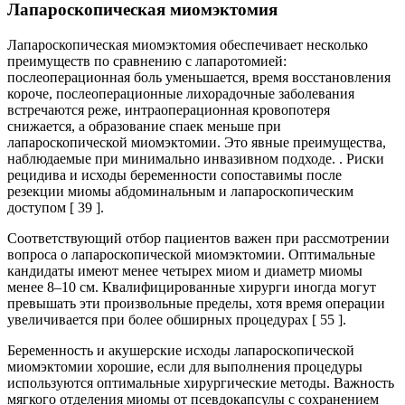
Лапароскопическая миомэктомия
Лапароскопическая миомэктомия обеспечивает несколько
преимуществ по сравнению с лапаротомией:
послеоперационная боль уменьшается, время восстановления
короче, послеоперационные лихорадочные заболевания
встречаются реже, интраоперационная кровопотеря
снижается, а образование спаек меньше при
лапароскопической миомэктомии. Это явные преимущества,
наблюдаемые при минимально инвазивном подходе. . Риски
рецидива и исходы беременности сопоставимы после
резекции миомы абдоминальным и лапароскопическим
доступом [ 39 ].
Соответствующий отбор пациентов важен при рассмотрении
вопроса о лапароскопической миомэктомии. Оптимальные
кандидаты имеют менее четырех миом и диаметр миомы
менее 8–10 см. Квалифицированные хирурги иногда могут
превышать эти произвольные пределы, хотя время операции
увеличивается при более обширных процедурах [ 55 ].
Беременность и акушерские исходы лапароскопической
миомэктомии хорошие, если для выполнения процедуры
используются оптимальные хирургические методы. Важность
мягкого отделения миомы от псевдокапсулы с сохранением