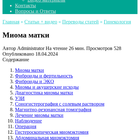
Контакты
Вопросы и Ответы
Главная
»
Статьи + видео
»
Переводы статей
»
Гинекология
Миома матки
Автор
Administrator
На чтение
26 мин.
Просмотров
528
Опубликовано
18.04.2024
Содержание
Миома матки
Фиброиды и фертильность
Фиброиды и ЭКО
Миомы и акушерские исходы
Диагностика миомы матки
УЗИ
Соногистерография с солевым раствором
Магнитно-резонансная томография
Лечение миомы матки
Наблюдение
Операция
Гистероскопическая миомэктомия
Абдоминальная миомэктомия