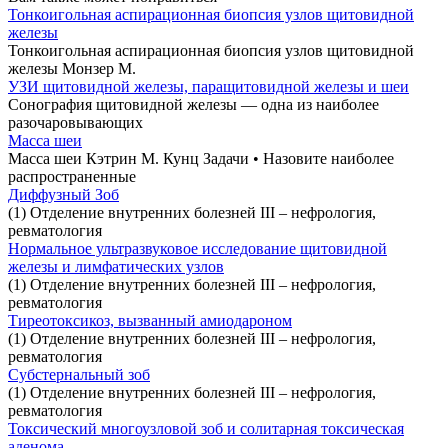
Тонкоигольная аспирационная биопсия узлов щитовидной
железы
Тонкоигольная аспирационная биопсия узлов щитовидной
железы Монзер М.
УЗИ щитовидной железы, паращитовидной железы и шеи
Сонография щитовидной железы — одна из наиболее
разочаровывающих
Масса шеи
Масса шеи Кэтрин М. Кунц Задачи • Назовите наиболее
распространенные
Диффузный Зоб
(1) Отделение внутренних болезней III – нефрология,
ревматология
Нормальное ультразвуковое исследование щитовидной
железы и лимфатических узлов
(1) Отделение внутренних болезней III – нефрология,
ревматология
Тиреотоксикоз, вызванный амиодароном
(1) Отделение внутренних болезней III – нефрология,
ревматология
Субстернальный зоб
(1) Отделение внутренних болезней III – нефрология,
ревматология
Токсический многоузловой зоб и солитарная токсическая
аденома