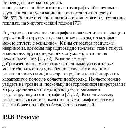
пищевод невозможно оценить
сонографически. Компьютерная томография обеспечивает
улучшенную визуализацию целостности этих структур
[66, 69]. Знание степени инвазии опухоли может существенно
повлиять на хирургический подход [70].
Еще одно ограничение сонографии включает идентификацию
поражений и структур, не связанных с раком, но которые
можно спутать с рецидивом. К ним относятся гранулемы,
невриномы, аденомы паращитовидной железы, ткань тимуса
и метастазы других первичных опухолей, и это лишь
некоторые из них [71, 72]. Различие между
доброкачественными и злокачественными узлами также
может сбивать с толку, особенно в случае с опухшими
реактивными узлами, в которых трудно идентифицировать
характерную полосу в области подбородка. Их часто можно
увидеть на уровне II, поскольку повторяющиеся микротравмы
во рту хронически стимулируют узел и вызывают
результирующую гипертрофию [71, 72]. Различие между
подозрительными и злокачественными лимфатическими
узлами более подробно обсуждается в главе 20.
19.6 Резюме