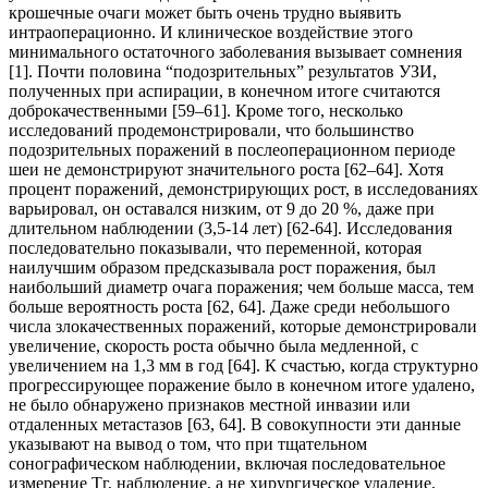
крошечные очаги может быть очень трудно выявить
интраоперационно. И клиническое воздействие этого
минимального остаточного заболевания вызывает сомнения
[1]. Почти половина “подозрительных” результатов УЗИ,
полученных при аспирации, в конечном итоге считаются
доброкачественными [59–61]. Кроме того, несколько
исследований продемонстрировали, что большинство
подозрительных поражений в послеоперационном периоде
шеи не демонстрируют значительного роста [62–64]. Хотя
процент поражений, демонстрирующих рост, в исследованиях
варьировал, он оставался низким, от 9 до 20 %, даже при
длительном наблюдении (3,5-14 лет) [62-64]. Исследования
последовательно показывали, что переменной, которая
наилучшим образом предсказывала рост поражения, был
наибольший диаметр очага поражения; чем больше масса, тем
больше вероятность роста [62, 64]. Даже среди небольшого
числа злокачественных поражений, которые демонстрировали
увеличение, скорость роста обычно была медленной, с
увеличением на 1,3 мм в год [64]. К счастью, когда структурно
прогрессирующее поражение было в конечном итоге удалено,
не было обнаружено признаков местной инвазии или
отдаленных метастазов [63, 64]. В совокупности эти данные
указывают на вывод о том, что при тщательном
сонографическом наблюдении, включая последовательное
измерение Тг, наблюдение, а не хирургическое удаление,