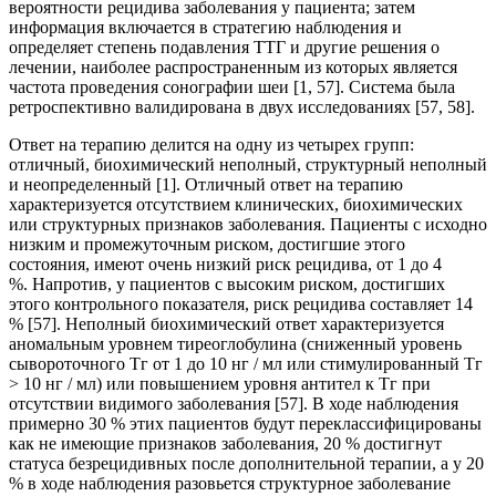
вероятности рецидива заболевания у пациента; затем
информация включается в стратегию наблюдения и
определяет степень подавления ТТГ и другие решения о
лечении, наиболее распространенным из которых является
частота проведения сонографии шеи [1, 57]. Система была
ретроспективно валидирована в двух исследованиях [57, 58].
Ответ на терапию делится на одну из четырех групп:
отличный, биохимический неполный, структурный неполный
и неопределенный [1]. Отличный ответ на терапию
характеризуется отсутствием клинических, биохимических
или структурных признаков заболевания. Пациенты с исходно
низким и промежуточным риском, достигшие этого
состояния, имеют очень низкий риск рецидива, от 1 до 4
%. Напротив, у пациентов с высоким риском, достигших
этого контрольного показателя, риск рецидива составляет 14
% [57]. Неполный биохимический ответ характеризуется
аномальным уровнем тиреоглобулина (сниженный уровень
сывороточного Тг от 1 до 10 нг / мл или стимулированный Тг
> 10 нг / мл) или повышением уровня антител к Тг при
отсутствии видимого заболевания [57]. В ходе наблюдения
примерно 30 % этих пациентов будут переклассифицированы
как не имеющие признаков заболевания, 20 % достигнут
статуса безрецидивных после дополнительной терапии, а у 20
% в ходе наблюдения разовьется структурное заболевание