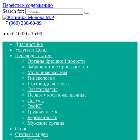
Перейти к содержанию
Search for:
+7 (966) 338-68-89
пн-сб 10:00 - 15:00
Диагностика
Услуги и Цены
Переводы статей
Органы брюшной полости
Забрюшинное пространство
Молочные железы
Гинекология
Щитовидная железа
Эластография
Нервы + костно-мышечные
Сосуды
ЭхоКГ
Грудная клетка
Беременность
Мужские органы
О нас
Статьи + видео
Статьи