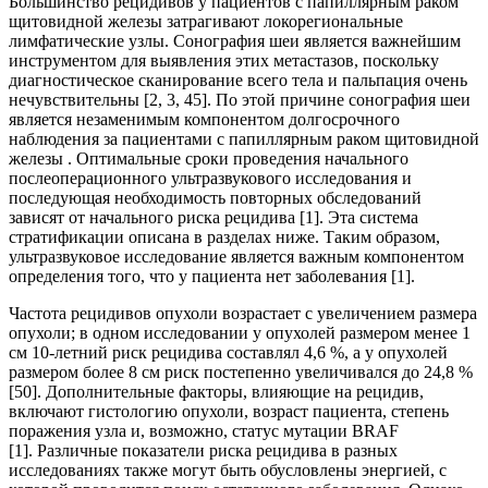
Большинство рецидивов у пациентов с папиллярным раком
щитовидной железы затрагивают локорегиональные
лимфатические узлы. Сонография шеи является важнейшим
инструментом для выявления этих метастазов, поскольку
диагностическое сканирование всего тела и пальпация очень
нечувствительны [2, 3, 45]. По этой причине сонография шеи
является незаменимым компонентом долгосрочного
наблюдения за пациентами с папиллярным раком щитовидной
железы . Оптимальные сроки проведения начального
послеоперационного ультразвукового исследования и
последующая необходимость повторных обследований
зависят от начального риска рецидива [1]. Эта система
стратификации описана в разделах ниже. Таким образом,
ультразвуковое исследование является важным компонентом
определения того, что у пациента нет заболевания [1].
Частота рецидивов опухоли возрастает с увеличением размера
опухоли; в одном исследовании у опухолей размером менее 1
см 10-летний риск рецидива составлял 4,6 %, а у опухолей
размером более 8 см риск постепенно увеличивался до 24,8 %
[50]. Дополнительные факторы, влияющие на рецидив,
включают гистологию опухоли, возраст пациента, степень
поражения узла и, возможно, статус мутации BRAF
[1]. Различные показатели риска рецидива в разных
исследованиях также могут быть обусловлены энергией, с