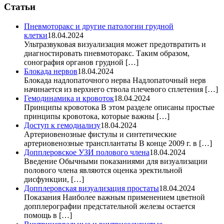
Статьи
Пневмоторакс и другие патологии грудной
клетки
18.04.2024
Ультразвуковая визуализация может предотвратить и
диагностировать пневмоторакс. Таким образом,
сонография органов грудной […]
Блокада нервов
18.04.2024
Блокада надлопаточного нерва Надлопаточный нерв
начинается из верхнего ствола плечевого сплетения […]
Гемодинамика и кровоток
18.04.2024
Принципы кровотока В этом разделе описаны простые
принципы кровотока, которые важны […]
Доступ к гемодиализу
18.04.2024
Артериовенозные фистулы и синтетические
артериовенозные трансплантаты В конце 2009 г. в […]
Допплеровское УЗИ полового члена
18.04.2024
Введение Обычными показаниями для визуализации
полового члена являются оценка эректильной
дисфункции, […]
Допплеровская визуализация простаты
18.04.2024
Показания Наиболее важным применением цветной
допплерографии предстательной железы остается
помощь в […]