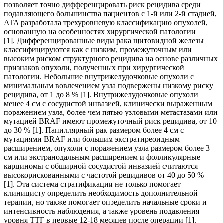
позволяет точно дифференцировать риск рецидива среди
подавляющего большинства пациентов с 1-й или 2-й стадией,
ATA разработала трехуровневую классификацию опухолей,
основанную на особенностях хирургической патологии
[1]. Дифференцированные виды рака щитовидной железы
классифицируются как с низким, промежуточным или
высоким риском структурного рецидива на основе различных
признаков опухоли, полученных при хирургической
патологии. Небольшие внутрижелудочковые опухоли с
минимальным вовлечением узла подвержены низкому риску
рецидива, от 1 до 8 % [1]. Внутрижелудочковые опухоли
менее 4 см с сосудистой инвазией, клинически выраженным
поражением узла, более чем пятью узловыми метастазами или
мутацией BRAF имеют промежуточный риск рецидива, от 10
до 30 % [1]. Папиллярный рак размером более 4 см с
мутациями BRAF или большим экстратиреоидным
расширением, опухоли с поражением узла размером более 3
см или экстранодальным расширением и фолликулярные
карциномы с обширной сосудистой инвазией считаются
высокорискованными с частотой рецидивов от 40 до 50 %
[1]. Эта система стратификации не только помогает
клиницисту определить необходимость дополнительной
терапии, но также помогает определить начальные сроки и
интенсивность наблюдения, а также уровень подавления
уровня ТТГ в первые 12-18 месяцев после операции [1].