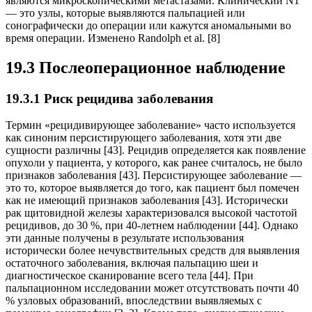
являются микроскопическими метастазами. Клинический N1
— это узлы, которые выявляются пальпацией или
сонографически до операции или кажутся аномальными во
время операции. Изменено Randolph et al. [8]
19.3 Послеоперационное наблюдение
19.3.1 Риск рецидива заболевания
Термин «рецидивирующее заболевание» часто используется
как синоним персистирующего заболевания, хотя эти две
сущности различны [43]. Рецидив определяется как появление
опухоли у пациента, у которого, как ранее считалось, не было
признаков заболевания [43]. Персистирующее заболевание —
это то, которое выявляется до того, как пациент был помечен
как не имеющий признаков заболевания [43]. Исторически
рак щитовидной железы характеризовался высокой частотой
рецидивов, до 30 %, при 40-летнем наблюдении [44]. Однако
эти данные получены в результате использования
исторически более нечувствительных средств для выявления
остаточного заболевания, включая пальпацию шеи и
диагностическое сканирование всего тела [44]. При
пальпационном исследовании может отсутствовать почти 40
% узловых образований, впоследствии выявляемых с