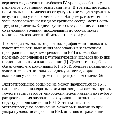
верхнего средостения и глубокого IV уровня, особенно у
пациентов с крупными размерами тела. В-третьих, артефакты
нормальных анатомических структур также могут затруднять
визуализацию узловых метастазов. Например, изоэхогенные
узлы, расположенные кзади от крупного сосуда, может быть
трудно определить. Заднее акустическое усиление, связанное
со звуковыми волнами, проходящими по сосуду, может
маскировать изоэхогенный метастатический узел.
Таким образом, компьютерная томография может повысить
чувствительность выявления заболевания в заглоточном
пространстве и верхнем средостении [65] и может быть
полезным дополнением к ультразвуковому исследованию при
предоперационном планировании [1]. Действительно, было
обнаружено, что комбинация КТ и УЗИ обладает повышенной
чувствительностью только к одному из методов для
выявления узлового поражения в центральном отделе [66].
Экстратиреоидное расширение может наблюдаться до 15 %
пациентов с папиллярным раком щитовидной железы, причем
тяжесть варьируется от микроскопической инвазии до грубого
распространения опухоли на окружающие жизненно важные
структуры и мягкие ткани [67]. Хотя значительное
экстратиреоидное расширение может быть выявлено при
ультразвуковом исследовании [68], инвазию в трахею или