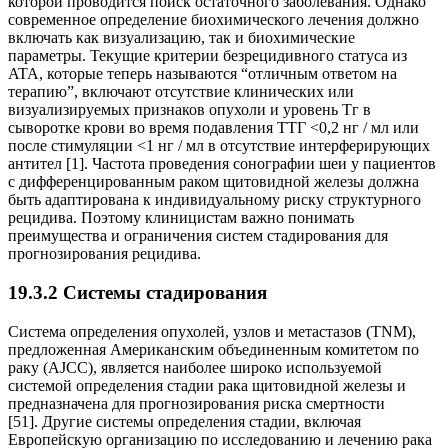
которой проводится поиск остаточного заболевания. Однако
современное определение биохимического лечения должно
включать как визуализацию, так и биохимические
параметры. Текущие критерии безрецидивного статуса из
ATA, которые теперь называются “отличным ответом на
терапию”, включают отсутствие клинических или
визуализируемых признаков опухоли и уровень Тг в
сыворотке крови во время подавления ТТГ <0,2 нг / мл или
после стимуляции <1 нг / мл в отсутствие интерферирующих
антител [1]. Частота проведения сонографии шеи у пациентов
с дифференцированным раком щитовидной железы должна
быть адаптирована к индивидуальному риску структурного
рецидива. Поэтому клиницистам важно понимать
преимущества и ограничения систем стадирования для
прогнозирования рецидива.
19.3.2 Системы стадирования
Система определения опухолей, узлов и метастазов (TNM),
предложенная Американским объединенным комитетом по
раку (AJCC), является наиболее широко используемой
системой определения стадии рака щитовидной железы и
предназначена для прогнозирования риска смертности
[51]. Другие системы определения стадии, включая
Европейскую организацию по исследованию и лечению рака