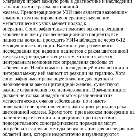
Ультразвук играет важную роль в диагностике и наблюдении
за пациентами с раком щитовидной
железы. Предоперационное УЗИ шеи является важнейшим
компонентом планирования операции; выявление
метастатических узлов меняет подход к
операции. Сонография также помогает выявить рецидив
заболевания шеи у послеоперационного пациента; все
пациенты должны проходить УЗИ-наблюдение через 6-12
месяцев после операции. Важность ультразвукового
исследования при ведении пациентов с раком щитовидной
железы подтверждается еще и тем, что оно является
центральным компонентом определения свободы от
заболевания. Необходимость последующей визуализации и
интервал между ней зависят от реакции на терапию. Хотя
сонография имеет решающее значение для оценки и
наблюдения за раком щитовидной железы, существуют
важные ограничения в ее использовании. Врач-клиницист
должен не только обладать опытом различения этих
метастатических очагов заболевания, но и иметь
поверхностное представление о имитациях рецидива рака
щитовидной железы. Кроме того, при высоком подозрении на
наличие персистенции или рецидива при отсутствии
подозрительного сонографического поражения могут
потребоваться другие методы визуализации для исследования
областей шеи, которые недостаточно визуализируются