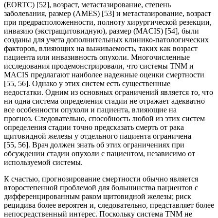
(EORTC) [52], возраст, метастазирование, степень
заболевания, размер (AMES) [53] и метастазирование, возраст
при предрасположенности, полноту хирургической резекции,
инвазию (экстращитовидную), размер (MACIS) [54], были
созданы для учета дополнительных клинико-патологических
факторов, влияющих на выживаемость, таких как возраст
пациента или инвазивность опухоли. Многочисленные
исследования продемонстрировали, что системы TNM и
MACIS предлагают наиболее надежные оценки смертности
[55, 56]. Однако у этих систем есть существенные
недостатки. Одним из основных ограничений является то, что
ни одна система определения стадии не отражает адекватно
все особенности опухоли и пациента, влияющие на
прогноз. Следовательно, способность любой из этих систем
определения стадии точно предсказать смерть от рака
щитовидной железы у отдельного пациента ограничена
[55, 56]. Врач должен знать об этих ограничениях при
обсуждении стадии опухоли с пациентом, независимо от
используемой системы.
К счастью, прогнозирование смертности обычно является
второстепенной проблемой для большинства пациентов с
дифференцированным раком щитовидной железы; риск
рецидива более вероятен и, следовательно, представляет более
непосредственный интерес. Поскольку система TNM не