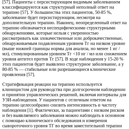
[57]. Пациенты с персистирующим видимым заболеванием
классифицируются как структурный неполный ответ на
терапию [57]. У большинства этих пациентов, 50-85 %,
заболевание будет персистирующим, несмотря на
дополнительную терапию. Наконец, неопределенный ответ на
терапию обозначается неспецифическими структурными
обнаружениями, которые нельзя с уверенностью
рассматривать как злокачественные или доброкачественные,
обнаруживаемым подавленным уровнем Тг на низком уровне
(выше нижней границы нормы для анализа, но менее 1 нг /
мл), стимулированным уровнем Тг <10 нг / мл или снижением
уровня антител против Тг [57]. В ходе наблюдения у 15-20 %
этих пациентов будет выявлено структурное заболевание, а у
80-85 % — стабильные или разрешающиеся клинические
проявления [57].
Стратификация реакции на терапию используется
клиницистом для руководства при долгосрочном наблюдении
и принятии управленческих решений, включая интервалы для
УЗИ-наблюдения. У пациентов с отличным ответом на
терапию целесообразно снизить интенсивность и частоту
наблюдения [1]. Фактически, за пациентами с низким риском
и без выявляемого заболевания можно наблюдать в основном
с помощью клинического обследования и измерения
сывороточного уровня ТГ во время заместительной терапии