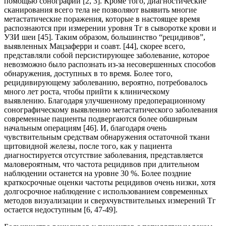
помощью сонографии [2, 3]. Кроме того, диагностические
сканирования всего тела не позволяют выявить многие
метастатические поражения, которые в настоящее время
распознаются при измерении уровня Тг в сыворотке крови и
УЗИ шеи [45]. Таким образом, большинство “рецидивов”,
выявленных Мацзаферри и соавт. [44], скорее всего,
представляли собой персистирующее заболевание, которое
невозможно было распознать из-за несовершенных способов
обнаружения, доступных в то время. Более того,
рецидивирующему заболеванию, вероятно, потребовалось
много лет роста, чтобы прийти к клиническому
выявлению. Благодаря улучшенному предоперационному
сонографическому выявлению метастатического заболевания
современные пациенты подвергаются более обширным
начальным операциям [46]. И, благодаря очень
чувствительным средствам обнаружения остаточной ткани
щитовидной железы, после того, как у пациента
диагностируется отсутствие заболевания, представляется
маловероятным, что частота рецидивов при длительном
наблюдении останется на уровне 30 %. Более поздние
краткосрочные оценки частоты рецидивов очень низки, хотя
долгосрочное наблюдение с использованием современных
методов визуализации и сверхчувствительных измерений Тг
остается недоступным [6, 47-49].