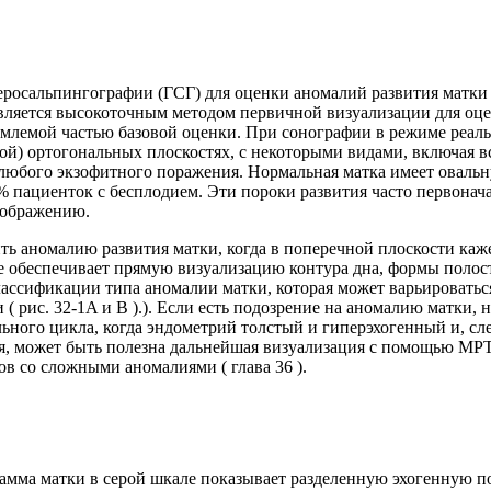
теросальпингографии (ГСГ) для оценки аномалий развития матки
является высокоточным методом первичной визуализации для о
емлемой частью базовой оценки. При сонографии в режиме реаль
ной) ортогональных плоскостях, с некоторыми видами, включая 
е любого экзофитного поражения. Нормальная матка имеет овал
7% пациенток с бесплодием. Эти пороки развития часто первона
зображению.
ь аномалию развития матки, когда в поперечной плоскости каже
ое обеспечивает прямую визуализацию контура дна, формы поло
ассификации типа аномалии матки, которая может варьироватьс
( рис. 32-1A и B ).). Если есть подозрение на аномалию матки,
ного цикла, когда эндометрий толстый и гиперэхогенный и, сле
я, может быть полезна дальнейшая визуализация с помощью МРТ
 со сложными аномалиями ( глава 36 ).
амма матки в серой шкале показывает разделенную эхогенную п