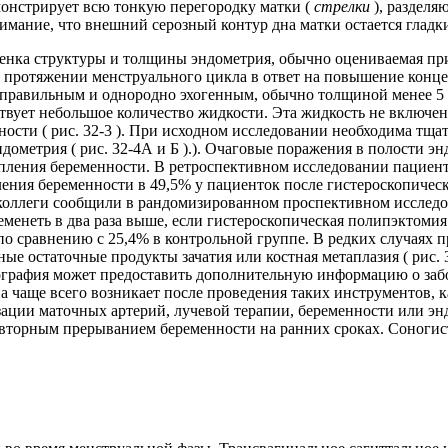
монстрирует всю тонкую перегородку матки (
стрелки
), раздел
имание, что внешний серозный контур дна матки остается гладки
нка структуры и толщины эндометрия, обычно оцениваемая при
протяжении менструального цикла в ответ на повышение концен
равильным и однородно эхогенным, обычно толщиной менее 5 мм
вует небольшое количество жидкости. Эта жидкость не включена
ности ( рис. 32-3 ). При исходном исследовании необходима тщ
метрия ( рис. 32-4А и Б ).). Очаговые поражения в полости эн
упления беременности. В ретроспективном исследовании пациен
пления беременности в 49,5% у пациенток после гистероскопиче
 коллеги сообщили в рандомизированном проспективном исследо
енеть в два раза выше, если гистероскопическая полипэктомия
по сравнению с 25,4% в контрольной группе. В редких случаях 
е остаточные продукты зачатия или костная метаплазия ( рис. 3
рография может предоставить дополнительную информацию о заб
чаще всего возникает после проведения таких инструментов, к
зации маточных артерий, лучевой терапии, беременности или э
овторным прерыванием беременности на ранних сроках. Соногис