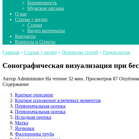
Беременность
Мужские органы
О нас
Статьи + видео
Статьи
Видео материалы
Контакты
Вопросы и Ответы
Главная
»
Статьи + видео
»
Переводы статей
»
Гинекология
Сонографическая визуализация при бе
Автор
Administrator
На чтение
32 мин.
Просмотров
87
Опублик
Содержание
Краткое описание
Краткое изложение ключевых моментов
Первоначальная оценка
Первоначальная оценка
Исходная оценка
Матка
Яичники
Фаллопиева труба