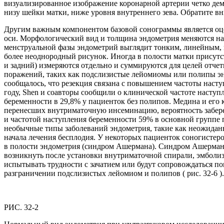
визуализированное изображение коронарной артерии четко де
низу шейки матки, ниже уровня внутреннего зева. Обратите вн
Другим важным компонентом базовой сонограммы является оце
оси. Морфологический вид и толщина эндометрия меняются на 
менструальной фазы эндометрий выглядит тонким, линейным, п
более неоднородный рисунок. Иногда в полости матки присутст
и задний) измеряются отдельно и суммируются для целей отчет
поражений, таких как подслизистые лейомиомы или полипы эндо
сообщалось, что резекция связана с повышением частоты наст
году, Shen и соавторы сообщили о клинической частоте насту
беременности в 29,8% у пациенток без полипов. Медина и его
перенесших внутриматочную инсеминацию, вероятность заберем
и частотой наступления беременности 59% в основной группе 
необычные типы заболеваний эндометрия, такие как неожиданны
начала лечения бесплодия. У некоторых пациенток соногисте
в полости эндометрия (синдром Ашермана). Синдром Ашермана 
возникнуть после установки внутриматочной спирали, эмболи
испытывать трудности с зачатием или будут сопровождаться п
разграничении подслизистых лейомиом и полипов ( рис. 32-6 ).
РИС. 32-2