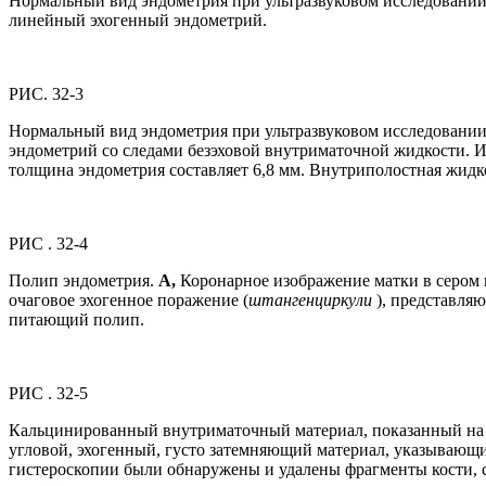
Нормальный вид эндометрия при ультразвуковом исследовании 
линейный эхогенный эндометрий.
РИС. 32-3
Нормальный вид эндометрия при ультразвуковом исследовании
эндометрий со следами безэховой внутриматочной жидкости. И
толщина эндометрия составляет 6,8 мм. Внутриполостная жидк
РИС . 32-4
Полип эндометрия.
А,
Коронарное изображение матки в сером
очаговое эхогенное поражение (
штангенциркули
), представля
питающий полип.
РИС . 32-5
Кальцинированный внутриматочный материал, показанный на с
угловой, эхогенный, густо затемняющий материал, указывающи
гистероскопии были обнаружены и удалены фрагменты кости, 