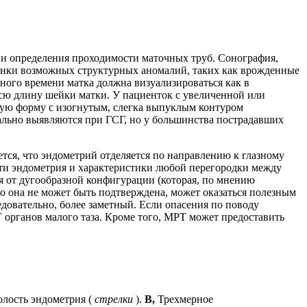
 и определения проходимости маточных труб. Сонография,
ценки возможных структурных аномалий, таких как врожденные
ного времени матка должна визуализироваться как в
всю длину шейки матки. У пациенток с увеличенной или
ьную форму с изогнутым, слегка выпуклым контуром
чально выявляются при ГСГ, но у большинства пострадавших
тся, что эндометрий отделяется по направлению к глазному
сти эндометрия и характеристики любой перегородки между
я от дугообразной конфигурации (которая, по мнению
 но она не может быть подтверждена, может оказаться полезным
довательно, более заметный. Если опасения по поводу
 органов малого таза. Кроме того, МРТ может предоставить
олость эндометрия (
стрелки
).
B,
Трехмерное