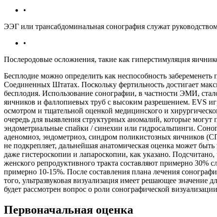
•
ЭЭГ или трансабдоминальная сонография служат руководством 
•
Послеродовые осложнения, такие как гиперстимуляция яичник
Бесплодие можно определить как неспособность забеременеть п
Соединенных Штатах. Поскольку фертильность достигает макси
бесплодия. Использование сонографии, в частности ЭМИ, стал
яичников и фаллопиевых труб с высоким разрешением. EVS иг
осмотром и тщательной оценкой медицинского и хирургическог
очередь для выявления структурных аномалий, которые могут 
эндометриальные спайки / синехии или гидросальпинги. Соног
аденомиоз, эндометриоз, синдром поликистозных яичников (СП
не подкрепляет, дальнейшая анатомическая оценка может быть
даже гистероскопии и лапароскопии, как указано. Подсчитан
женского репродуктивного тракта составляют примерно 30% с
примерно 10-15%. После составления плана лечения сонографи
того, ультразвуковая визуализация имеет решающее значение дл
будет рассмотрен вопрос о роли сонографической визуализаци
Первоначальная оценка