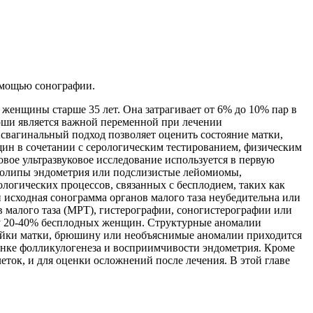
омощью сонографии.
 женщины старше 35 лет. Она затрагивает от 6% до 10% пар в
ерши является важной переменной при лечении
свагинальный подход позволяет оценить состояние матки,
ин в сочетании с серологическим тестированием, физическим
вое ультразвуковое исследование используется в первую
 полипы эндометрия или подслизистые лейомиомы,
логических процессов, связанных с бесплодием, таких как
 исходная сонограмма органов малого таза неубедительна или
 малого таза (МРТ), гистерографии, соногистерографии или
я у 20-40% бесплодных женщин. Структурные аномалии
шейки матки, брюшину или необъяснимые аномалии приходится
енке фолликулогенеза и восприимчивости эндометрия. Кроме
еток, и для оценки осложнений после лечения. В этой главе