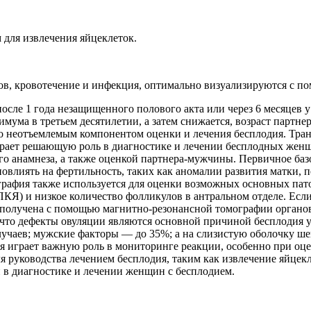
для извлечения яйцеклеток.
ов, кровотечение и инфекция, оптимально визуализируются с п
осле 1 года незащищенного полового акта или через 6 месяцев у
мума в третьем десятилетии, а затем снижается, возраст партн
о неотъемлемым компонентом оценки и лечения бесплодия. Тран
рает решающую роль в диагностике и лечении бесплодных женщ
о анамнеза, а также оценкой партнера-мужчины. Первичное базо
повлиять на фертильность, таких как аномалии развития матки,
рафия также используется для оценки возможных основных пато
КЯ) и низкое количество фолликулов в антральном отделе. Если
 получена с помощью магнитно-резонансной томографии органов
о, что дефекты овуляции являются основной причиной бесплоди
лучаев; мужские факторы — до 35%; а на слизистую оболочку 
я играет важную роль в мониторинге реакции, особенно при оц
я руководства лечением бесплодия, таким как извлечение яйцекл
и в диагностике и лечении женщин с бесплодием.