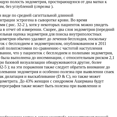
яющую полость эндометрия, простирающуюся от дна матки к
м, без углублений (
стрелка
).
 виде по средней сагиттальной длинной
трации эстрогена в сыворотке крови. Во время
 ( рис. 32-2 ), хотя у некоторых пациенток можно увидеть
 в отчет об измерении. Скорее, два слоя эндометрия (передний
ательная оценка эндометрия для поиска внутриполостных
дометрия обычно удаляют до лечения бесплодия, поскольку
ток с бесплодием и эндометриозом, опубликованном в 2011
ской полипэктомии по сравнению с частотой наступления
вании, что у пациенток с бесплодием и полипами эндометрия,
 была выполнена до инсеминации, с относительным риском 2,1
при базовой визуализации обнаруживаются другие, более
2-5 ); на эти поражения также следует обратить внимание до
олевании эндометрия и особенно полезна при выявлении спаек
ак дилатация и выскабливание (D & C), но также может
ндометрита. До 43% женщин с синдромом Ашермана будут
терография также может быть полезна при выявлении и