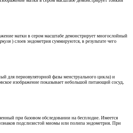
изображение матки в сером масштабе демонстрирует тонкий
ражение матки в сером масштабе демонстрирует многослойный
ркуля
) слоев эндометрия суммируются, в результате чего
ый для периовуляторной фазы менструального цикла) и
овское изображение показывает небольшой питающий сосуд,
енный при базовом обследовании на бесплодие. Имеется
ризнаков подслизистой миомы или полипа эндометрия. При