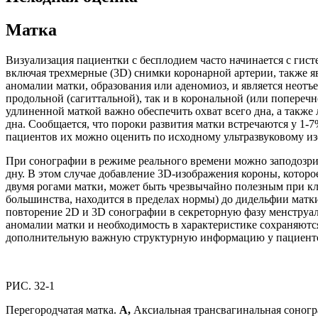
Матка
Визуализация пациентки с бесплодием часто начинается с гис
включая трехмерные (3D) снимки коронарной артерии, также 
аномалии матки, образования или аденомиоз, и является неотъ
продольной (сагиттальной), так и в корональной (или попереч
удлиненной маткой важно обеспечить охват всего дна, а такж
дна. Сообщается, что пороки развития матки встречаются у 1-
пациентов их можно оценить по исходному ультразвуковому и
При сонографии в режиме реального времени можно заподозрит
дну. В этом случае добавление 3D-изображения короны, котор
двумя рогами матки, может быть чрезвычайно полезным при кл
большинства, находится в пределах нормы) до дидельфии матки 
повторение 2D и 3D сонографии в секреторную фазу менструаль
аномалии матки и необходимость в характеристике сохраняютс
дополнительную важную структурную информацию у пациентов
РИС. 32-1
Перегородчатая матка.
A,
Аксиальная трансвагинальная соногр