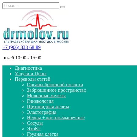
Перейти
Search
к
for:
содержанию
+7 (966) 338-68-89
пн-сб 10:00 - 15:00
Диагностика
Услуги и Цены
Переводы статей
Органы брюшной полости
Забрюшинное пространство
Молочные железы
Гинекология
Щитовидная железа
Эластография
Нервы + костно-мышечные
Сосуды
ЭхоКГ
Грудная клетка