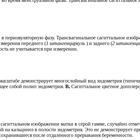
во время менструальной фазы. Трансвагинальное сагиттальное 
 в периовуляторную фазу. Трансвагинальное сагиттальное изоб
змерения переднего (
1 штангенциркуль
) и заднего (
2 штангенци
ость не учитывается при измерении.
 масштабе демонстрирует многослойный вид эндометрия (типичн
ющее собой полип эндометрия.
B,
Сагиттальное цветное допплер
агиттальном изображении матки в серой гамме, случайно отмеч
й на кальциноз в полости эндометрия. Это не демонстрирует п
сохранившиеся после отдаленного прерывания беременности.