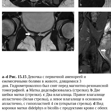
a–d
Рис. 15.15
Девочка с первичной аменореей и
ежемесячными болями в животе, длящимися 3
дня. Гидрометроколпоз был снят перед магнитно-резонансной
томографией.
а
Матка дидельфизовалась (стрелки).
b
Две
шейки матки (стрелки).
c
Два влагалища. Правое влагалище
апластично (белая стрелка), а левое влагалище в основном
апластично, с гипопластией 4 см (открытая стрелка).
d
Вид
коронки матки didelphys и bicollis с продуктами крови с обеих