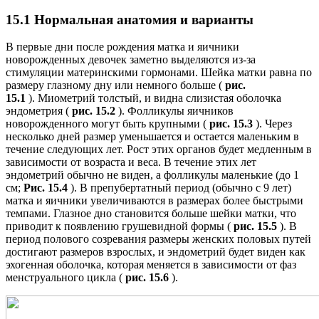
15.1 Нормальная анатомия и варианты
В первые дни после рождения матка и яичники
новорожденных девочек заметно выделяются из-за
стимуляции материнскими гормонами. Шейка матки равна по
размеру глазному дну или немного больше (
рис.
15.1
). Миометрий толстый, и видна слизистая оболочка
эндометрия (
рис. 15.2
). Фолликулы яичников
новорожденного могут быть крупными (
рис. 15.3
). Через
несколько дней размер уменьшается и остается маленьким в
течение следующих лет. Рост этих органов будет медленным в
зависимости от возраста и веса. В течение этих лет
эндометрий обычно не виден, а фолликулы маленькие (до 1
см;
Рис. 15.4
). В препубертатный период (обычно с 9 лет)
матка и яичники увеличиваются в размерах более быстрыми
темпами. Глазное дно становится больше шейки матки, что
приводит к появлению грушевидной формы (
рис. 15.5
). В
период полового созревания размеры женских половых путей
достигают размеров взрослых, и эндометрий будет виден как
эхогенная оболочка, которая меняется в зависимости от фаз
менструального цикла (
рис. 15.6
).