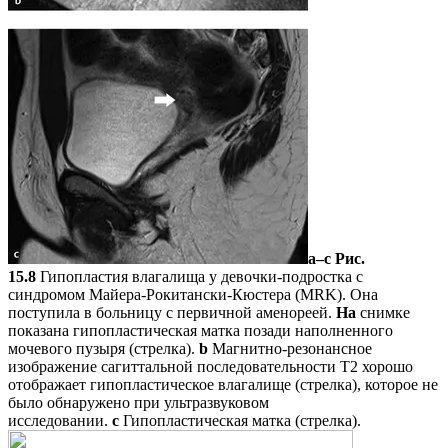
a–c
Рис.
15.8
Гипопластия влагалища у девочки-подростка с
синдромом Майера-Рокитански-Кюстера (MRK). Она
поступила в больницу с первичной аменореей.
На
снимке
показана гипопластическая матка позади наполненного
мочевого пузыря (стрелка).
b
Магнитно-резонансное
изображение сагиттальной последовательности T2 хорошо
отображает гипопластическое влагалище (стрелка), которое не
было обнаружено при ультразвуковом
исследовании.
c
Гипопластическая матка (стрелка).