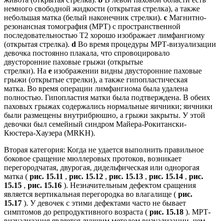
немного свободной жидкости (открытая стрелка), а также
небольшая матка (белый наконечник стрелки).
c
Магнитно-
резонансная томография (МРТ) с пространственной
последовательностью T2 хорошо изображает лимфангиому
(открытая стрелка).
d
Во время процедуры МРТ-визуализации
девочка постоянно плакала, что спровоцировало
двусторонние паховые грыжи (открытые
стрелки). На
e
изображении видны двусторонние паховые
грыжи (открытые стрелки), а также гипопластическая
матка. Во время операции лимфангиома была удалена
полностью. Гипопластия матки была подтверждена. В обеих
паховых грыжах содержались нормальные яичники; яичники
были размещены внутрибрюшно, а грыжи закрыты. У этой
девочки был семейный синдром Майера-Рокитански-
Кюстера-Хаузера (MRKH).
Вторая категория: Когда не удается выполнить правильное
боковое сращение мюллеровых протоков, возникает
перегородчатая, двурогая, дидельфическая или однорогая
матка (
рис. 15.11
,
рис. 15.12
,
рис. 15.13
,
рис. 15.14
,
рис.
15.15
,
рис. 15.16
). Незначительным дефектом сращения
является вертикальная перегородка во влагалище (
рис.
15.17
). У девочек с этими дефектами часто не бывает
симптомов до репродуктивного возраста (
рис. 15.18
). МРТ-
визуализация является лучшим методом визуализации, чем