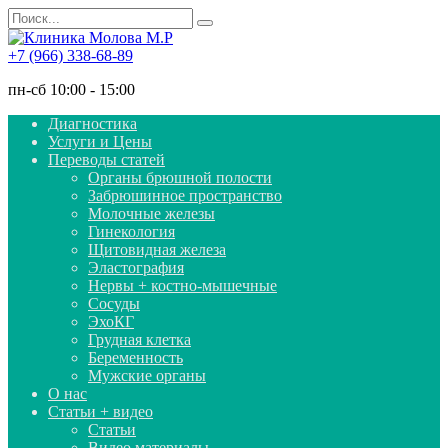
Перейти
Search
к
for:
содержанию
+7 (966) 338-68-89
пн-сб 10:00 - 15:00
Диагностика
Услуги и Цены
Переводы статей
Органы брюшной полости
Забрюшинное пространство
Молочные железы
Гинекология
Щитовидная железа
Эластография
Нервы + костно-мышечные
Сосуды
ЭхоКГ
Грудная клетка
Беременность
Мужские органы
О нас
Статьи + видео
Статьи
Видео материалы