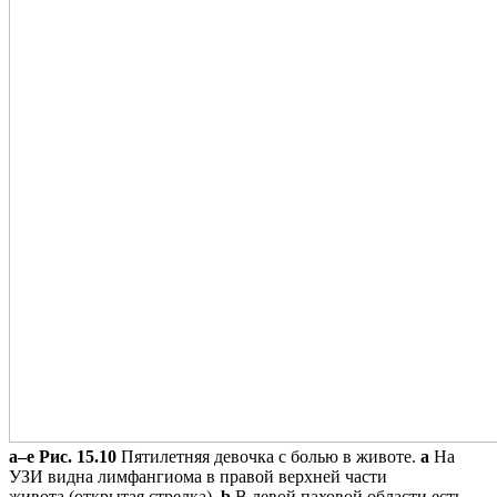
a–e
Рис. 15.10
Пятилетняя девочка с болью в животе.
a
На
УЗИ видна лимфангиома в правой верхней части
живота (открытая стрелка).
b
В левой паховой области есть