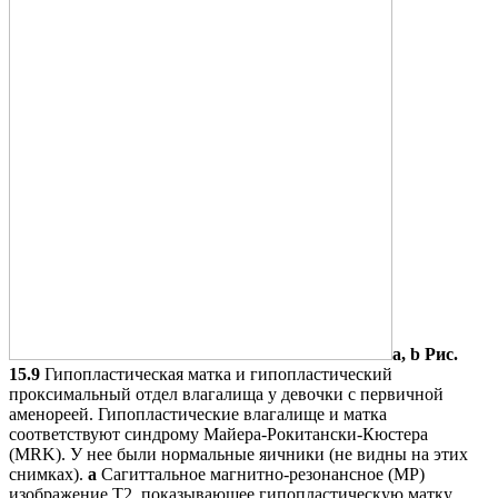
a, b
Рис.
15.9
Гипопластическая матка и гипопластический
проксимальный отдел влагалища у девочки с первичной
аменореей. Гипопластические влагалище и матка
соответствуют синдрому Майера-Рокитански-Кюстера
(MRK). У нее были нормальные яичники (не видны на этих
снимках).
а
Сагиттальное магнитно-резонансное (МР)
изображение T2, показывающее гипопластическую матку