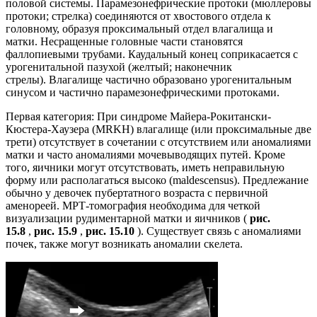
половой системы. Парамезонефрические протоки (мюллеровы
протоки; стрелка) соединяются от хвостового отдела к
головному, образуя проксимальный отдел влагалища и
матки. Несращенные головные части становятся
фаллопиевыми трубами. Каудальный конец соприкасается с
урогенитальной пазухой (желтый; наконечник
стрелы). Влагалище частично образовано урогенитальным
синусом и частично парамезонефрическими протоками.
Первая категория: При синдроме Майера-Рокитански-
Кюстера-Хаузера (MRKH) влагалище (или проксимальные две
трети) отсутствует в сочетании с отсутствием или аномалиями
матки и часто аномалиями мочевыводящих путей. Кроме
того, яичники могут отсутствовать, иметь неправильную
форму или располагаться высоко (maldescensus). Предлежание
обычно у девочек пубертатного возраста с первичной
аменореей. МРТ-томография необходима для четкой
визуализации рудиментарной матки и яичников (
рис.
15.8
,
рис. 15.9
,
рис. 15.10
). Существует связь с аномалиями
почек, также могут возникать аномалии скелета.