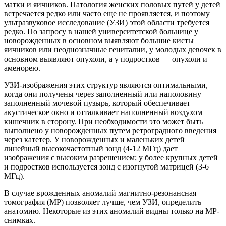
матки и яичников. Патология женских половых путей у детей
встречается редко или часто еще не проявляется, и поэтому
ультразвуковое исследование (УЗИ) этой области требуется
редко. По запросу в нашей университетской больнице у
новорожденных в основном выявляют большие кисты
яичников или неоднозначные гениталии, у молодых девочек в
основном выявляют опухоли, а у подростков — опухоли и
аменорею.
УЗИ-изображения этих структур являются оптимальными,
когда они получены через заполненный или наполовину
заполненный мочевой пузырь, который обеспечивает
акустическое окно и отталкивает наполненный воздухом
кишечник в сторону. При необходимости это может быть
выполнено у новорожденных путем ретроградного введения
через катетер. У новорожденных и маленьких детей
линейный высокочастотный зонд (4-12 МГц) дает
изображения с высоким разрешением; у более крупных детей
и подростков используется зонд с изогнутой матрицей (3-6
МГц).
В случае врожденных аномалий магнитно-резонансная
томография (МР) позволяет лучше, чем УЗИ, определить
анатомию. Некоторые из этих аномалий видны только на МР-
снимках.