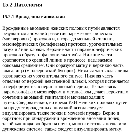
15.2 Патология
15.2.1 Врожденные аномалии
Врожденные аномалии женских половых путей являются
результатом аномалий развития парамезонефрических
(мюллеровых) протоков и, в гораздо меньшей степени,
мезонефрических (вольфиевых) протоков, урогенитальных
пазух и / или клоаки. Верхние части парамезонефрических
протоков образуют фаллопиевы трубы. Нижние части
срастаются по средней линии в процессе, называемом
боковым сращением. Они образуют матку и верхнюю часть
влагалища (мюллеровский бугорок). Нижняя часть влагалища
развивается из урогенитального синуса. Нижняя часть
отделена от верхней девственной плевой, которая истончается
и перфорируется в перинатальный период. Тесная связь
парамезонефра с мезонефром и метанефром делает вероятным
сочетание аномалий гениталий и мочевыводящих
путей. Следовательно, во время УЗИ женских половых путей
на предмет врожденных аномалий всегда следует
визуализировать также почки и мочевой пузырь. Верно и
обратное; при обнаружении врожденной аномалии почек,
такой как подковообразная почка, многокистозная почка или
дуплексная система, также следует визуализировать матку,